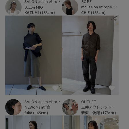
ROPÉ
SALON adam et ropé
moi salon et ropé 大阪高島屋
天王寺MIO
CHIE
(153cm)
KAZUMI
(158cm)
SALON adam et ropé
OUTLET
NEWoMan新宿
三井アウトレットパーク 横浜ベイサイド
fuka
(165cm)
新榮 汰耀
(178cm)