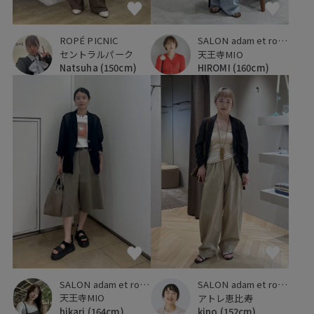
ROPÉ PICNIC
SALON adam et ropé
セントラルパーク
天王寺MIO
Natsuha
(150cm)
HIROMI
(160cm)
SALON adam et ropé
SALON adam et ropé
天王寺MIO
アトレ恵比寿
hikari
(164cm)
kino
(152cm)