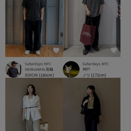
Saturdays NYC
Saturdays NYC
NEWoMAN 高輪
神戸
SOICHI
(180cm)
ノリ
(172cm)