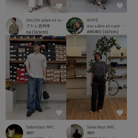
ROPÉ
SALON adam et ropé
moi salon et ropé 横浜高島屋
アトレ吉祥寺
AMURO
(167cm)
na
(163cm)
Saturdays NYC
Saturdays NYC
神戸
神戸