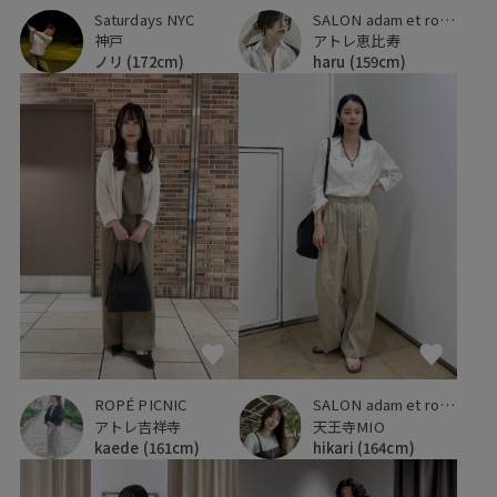
Saturdays NYC
SALON adam et ropé
神戸
アトレ恵比寿
ノリ
(172cm)
haru
(159cm)
ROPÉ PICNIC
SALON adam et ropé
アトレ吉祥寺
天王寺MIO
kaede
(161cm)
hikari
(164cm)