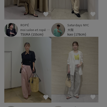
ROPÉ
Saturdays NYC
moi salon et ropé 京都高島屋
大阪
TSUKA
(155cm)
kao
(178cm)