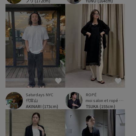
ノリ
(172cm)
YUNO
(164cm)
Saturdays NYC
ROPÉ
代官山
moi salon et ropé 京都高島屋
AKINARI
(173cm)
TSUKA
(155cm)