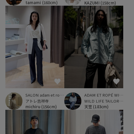
tamami
(160cm)
KAZUMI
(158cm)
SALON adam et ropé
ADAM ET ROPÉ WILD LIFE TAILOR
アトレ吉祥寺
WILD LIFE TAILOR 恵比寿
michiru
(156cm)
天笠
(183cm)