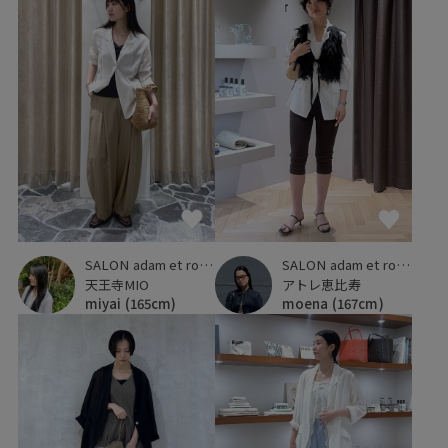
SALON adam et ropé
SALON adam et ropé
天王寺MIO
アトレ恵比寿
miyai
(165cm)
moena
(167cm)