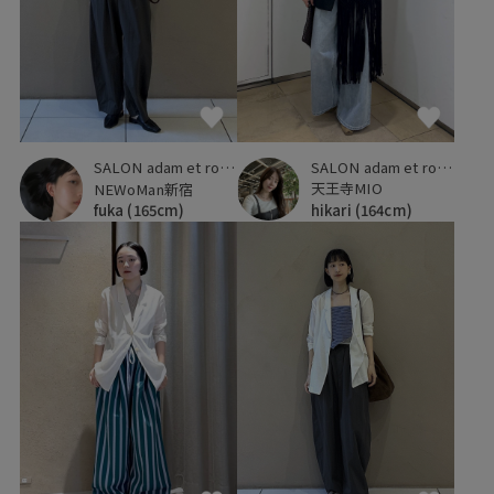
SALON adam et ropé
SALON adam et ropé
天王寺MIO
NEWoMan新宿
hikari
(164cm)
fuka
(165cm)