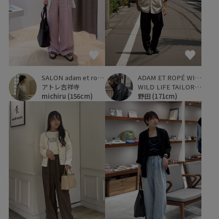
SALON adam et ropé
ADAM ET ROPÉ WILD LIFE TAILOR
アトレ吉祥寺
WILD LIFE TAILOR 恵比寿
michiru
(156cm)
野田
(171cm)