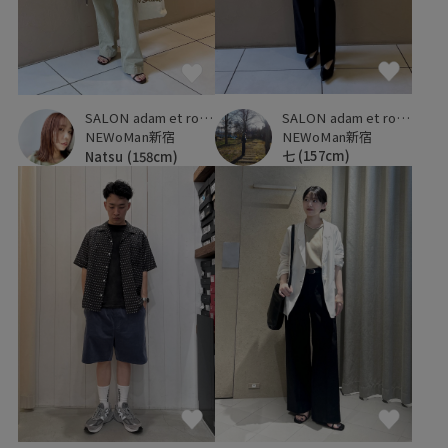
SALON adam et ropé
SALON adam et ropé
NEWoMan新宿
NEWoMan新宿
七
(157cm)
Natsu
(158cm)