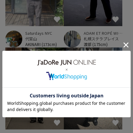
Saturdays NYC
ADAM ET ROPÉ WILD LIFE TAILOR
代官山
札幌ステラプレイス
AKINARI
(173cm)
渡部
(175cm)