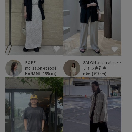
ROPÉ
SALON adam et ropé
moi salon et ropé 大阪高島屋
アトレ吉祥寺
HANAMI
(155cm)
riko
(157cm)