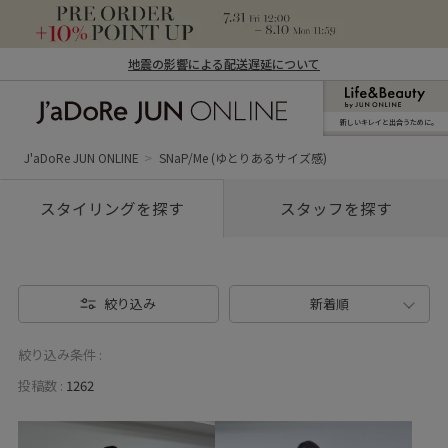
地震の影響による配送遅延について
新しいキレイと出合うために。
J'aDoRe JUN ONLINE（ジャドール ジュ
ン オンライン）
J'aDoRe JUN ONLINE
SNaP/Me (ゆとりあるサイズ感)
スタイリングを探す
スタッフを探す
絞り込み
新着順
絞り込み条件 :
投稿数 :
1262