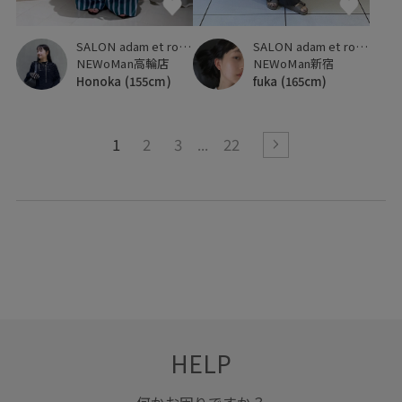
SALON adam et ropé
SALON adam et ropé
NEWoMan新宿
NEWoMan高輪店
fuka
(165cm)
Honoka
(155cm)
1
2
3
22
HELP
何かお困りですか？