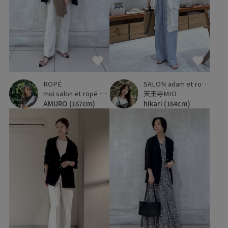
ROPÉ
SALON adam et ropé
moi salon et ropé 横浜高島屋
天王寺MIO
AMURO
(167cm)
hikari
(164cm)