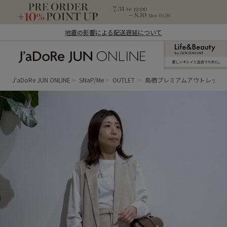
地震の影響による配送遅延について
新しいキレイと出合うために。
J'aDoRe JUN ONLINE（ジャドール ジュ
ン オンライン）
J'aDoRe JUN ONLINE
SNaP/Me
OUTLET
鳥栖プレミアムアウトレット