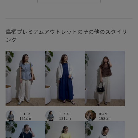
みんながチェックしているアイテム_pickup
エナメル素材
オケージョン
オフィス
オフィスカジュアル
鳥栖プレミアムアウトレットのその他のスタイリ
カジュアル
カッティング
カラーバリエーション豊富
ング
カーディガン
ガウチョパンツ
コットン
サイズ調整
サステナブル
サマーニット
シボ感
シャツ
シワになりにくい
シンプル
シンプルなニット
シンプルコーデ
ジャケット
ジレ
スカート
スタイルアップ
ストレスフリー
ストレッチ性
スーツ
セットアップ
セットアップ対象商品
ｉｒｅ
maki
ｉｒｅ
タンクトップ
ダウン
テーラードジャケット
151cm
158cm
151cm
デイリー使い
デニムに合わせる
ニット