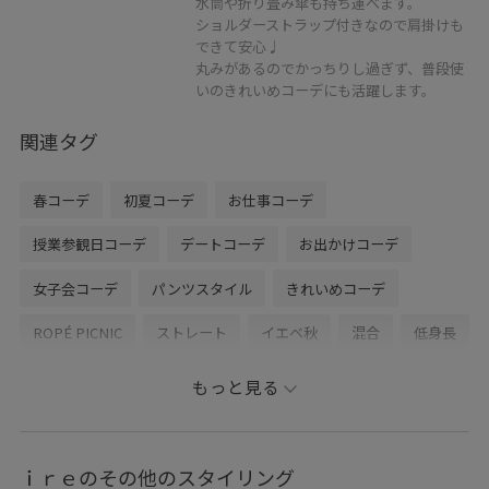
水筒や折り畳み傘も持ち運べます。
ショルダーストラップ付きなので肩掛けも
できて安心♩
丸みがあるのでかっちりし過ぎず、普段使
いのきれいめコーデにも活躍します。
関連タグ
春コーデ
初夏コーデ
お仕事コーデ
授業参観日コーデ
デートコーデ
お出かけコーデ
女子会コーデ
パンツスタイル
きれいめコーデ
ROPÉ PICNIC
ストレート
イエベ秋
混合
低身長
トップス
Tシャツ/カットソー
ベスト
パンツ
もっと見る
バッグ
ショルダーバッグ
シューズ
ローファー
GDM16150
GDS16100
GDV16120
GIA16210
ｉｒｅのその他のスタイリング