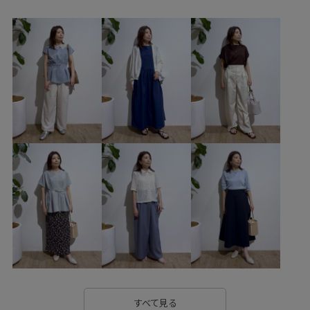
GIX16020
0318PRESS対象商品
2026カナパ
26mother'sday
26RPUVCARE
26SSceremony
26SSlightouter_1
26SSlightouter_4
26SSlightouter_7
26SSRPgoods
26SSRP_HARUTA
26SSRPジャケット
26SSカナパシリーズ
MSpecial_pickup
outer_pickup
RP26SS
RP26SSceremony
RP26SS_goods
RPGW限定均一価格
setup_pickup
Tシャツ
UVカット
WEB限定
Web限定カラー
Wpickup_items
Wshoes_pickup
お手入れしやすい
お気に入りアイテム_pickup
きちんと感
きれいめ
こなれ感
さらっとした着心地
さらりとした
すべて見る