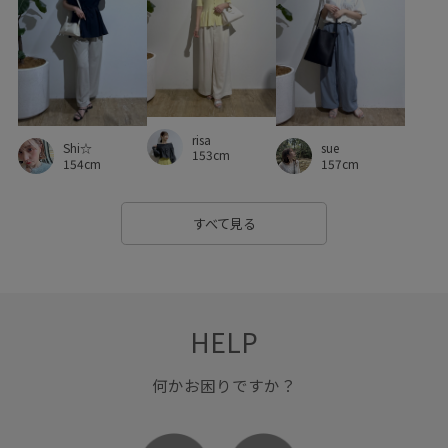
ハイウエスト
パンプス
ビジネスシーン
フラットシューズ
フリーサイズ
ブラウス
プリーツスカート
プレーティング
ベルト
ベーシック
ポリエステル
マニッシュ
risa
Shi☆
sue
153cm
154cm
157cm
マーメイドスカート
ミディ丈
リサイクル
リネン
リラックス感
ロゴプリント
ワイドパンツ
上品
すべて見る
伸縮性
体型カバー
取り外し可能
合わせやすい
大人カジュアル
安定感
定番
幅広
快適
HELP
快適な着心地
抗菌防臭
抜け感
接触冷感
日傘
春夏
普段使いも出来る
柔らかな雰囲気
機能素材
何かお困りですか？
疲れにくい
着やすい
秋冬
細く見える