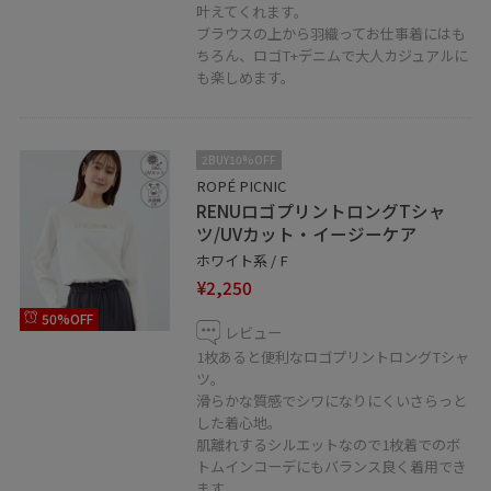
叶えてくれます。
ブラウスの上から羽織ってお仕事着にはも
ちろん、ロゴT+デニムで大人カジュアルに
も楽しめます。
2BUY10%OFF
ROPÉ PICNIC
RENUロゴプリントロングTシャ
ツ/UVカット・イージーケア
ホワイト系 / F
¥2,250
50%OFF
レビュー
1枚あると便利なロゴプリントロングTシャ
ツ。
滑らかな質感でシワになりにくいさらっと
した着心地。
肌離れするシルエットなので1枚着でのボ
トムインコーデにもバランス良く着用でき
ます。