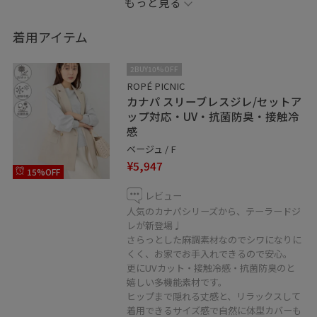
もっと見る
触冷感・抗菌防臭と嬉しい機能性もばっちり。
金ボタンできちんと感がありながら、ヒップまで隠れる
着用アイテム
丈感でリラックスして着用できます。
2BUY10%OFF
ROPÉ PICNIC
カナパ スリーブレスジレ/セットア
低身長の方、下半身が気になる…
ップ対応・UV・抗菌防臭・接触冷
同じ悩みをお持ちの方へ
感
おすすめのスタイリングを紹介しています。
ベージュ / F
¥5,947
15%OFF
♡マークをタップすると
いつでもお気に入り一覧からチェックできます。
レビュー
人気のカナパシリーズから、テーラードジ
レが新登場♩
ぜひご利用ください♩
さらっとした麻調素材なのでシワになりに
くく、お家でお手入れできるので安心。
更にUVカット・接触冷感・抗菌防臭のと
嬉しい多機能素材です。
ヒップまで隠れる丈感と、リラックスして
着用できるサイズ感で自然に体型カバーも