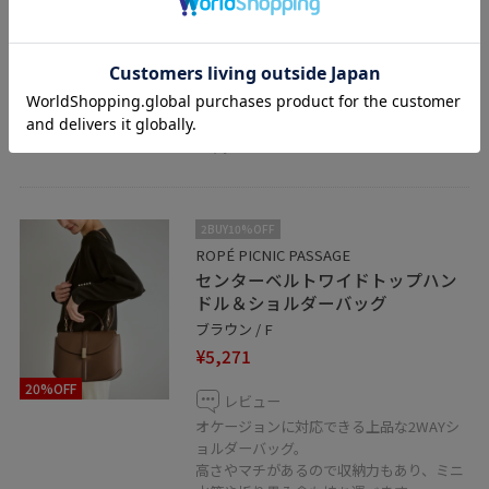
ジャストです。
フラットヒールで安定感があり、長時間の
着用も疲れにくく多数スタッフも愛用中で
す。
通勤にはもちろん普段使いもできるので、
1足あるととっても活躍するのでおすすめ
です。
2BUY10%OFF
ROPÉ PICNIC PASSAGE
センターベルトワイドトップハン
ドル＆ショルダーバッグ
ブラウン / F
¥5,271
20%OFF
レビュー
オケージョンに対応できる上品な2WAYシ
ョルダーバッグ。
高さやマチがあるので収納力もあり、ミニ