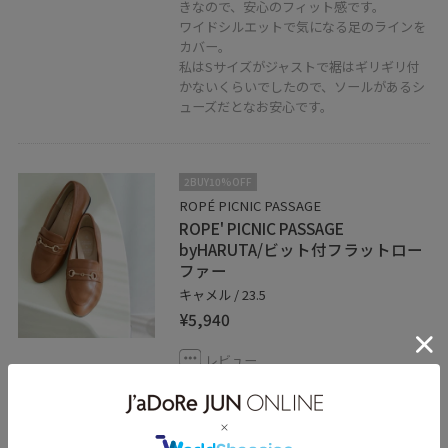
きなので、安心のフィット感です。
ワイドシルエットで気になる足のラインを
カバー。
私はSサイズがジャストで裾はギリギリ付
かないくらいでしたので、ソールがあるシ
ューズだとなお安心です。
2BUY10%OFF
ROPÉ PICNIC PASSAGE
ROPE' PICNIC PASSAGE
byHARUTA/ビット付フラットロー
ファー
キャメル / 23.5
¥5,940
レビュー
定番人気ハルタのビット付ローファー。
私は幅広＆甲高タイプで普段23.5〜24.0㎝
を履いていますが、こちらは柔らかく身幅
にゆとりがあり窮屈感がないので23.5㎝が