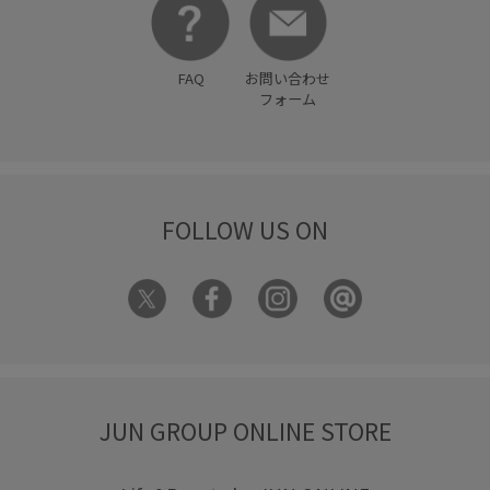
肌離れが良い
薄手
透け感
重ね着に重宝
長財布
防臭加工
防臭効果
限定カラー
高級感
麻
FAQ
お問い合わせ
フォーム
FOLLOW US ON
JUN GROUP ONLINE STORE