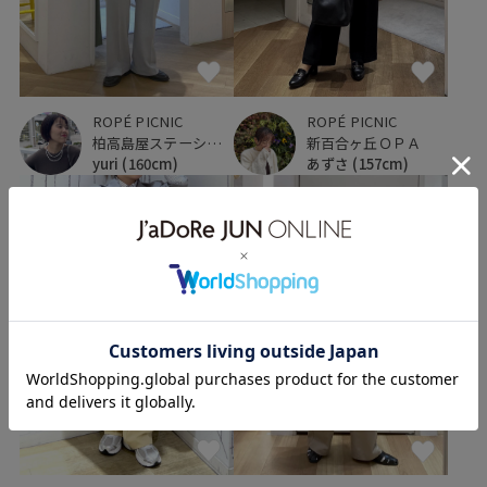
ROPÉ PICNIC
ROPÉ PICNIC
柏高島屋ステーションモール
新百合ヶ丘ＯＰＡ
yuri
(160cm)
あずさ
(157cm)