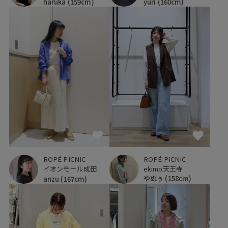
haruka
(159cm)
yuri
(160cm)
ROPÉ PICNIC
ROPÉ PICNIC
ekimo天王寺
イオンモール成田
やぬぅ
(158cm)
anzu
(167cm)