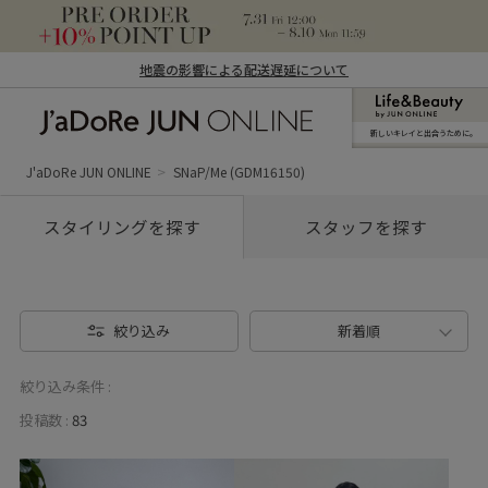
地震の影響による配送遅延について
新しいキレイと出合うために。
J'aDoRe JUN ONLINE（ジャドール ジュ
ン オンライン）
J'aDoRe JUN ONLINE
SNaP/Me (GDM16150)
スタイリングを探す
スタッフを探す
絞り込み
新着順
絞り込み条件 :
投稿数 :
83