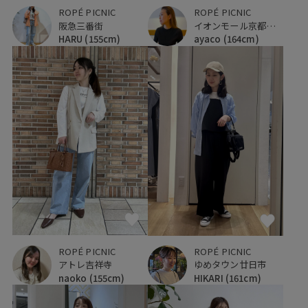
ROPÉ PICNIC
ROPÉ PICNIC
阪急三番街
イオンモール京都桂川
HARU
(155cm)
ayaco
(164cm)
ROPÉ PICNIC
ROPÉ PICNIC
アトレ吉祥寺
ゆめタウン廿日市
naoko
(155cm)
HIKARI
(161cm)