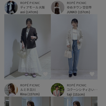
ROPÉ PICNIC
ROPÉ PICNIC
ゆめタウン廿日市
ディアモール大阪
JUNKO
(157cm)
aoi
(147cm)
ROPÉ PICNIC
ROPÉ PICNIC
ルミネ立川
コクーンシティさいたま新都心
Rina
(157cm)
taji
(151cm)