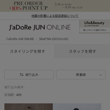
地震の影響による配送遅延について
新しいキレイと出合うために。
J'aDoRe JUN ONLINE（ジャドール ジュ
ン オンライン）
J'aDoRe JUN ONLINE
SNaP/Me (GDS16100)
スタイリングを探す
スタッフを探す
絞り込み
新着順
絞り込み条件 :
投稿数 :
409