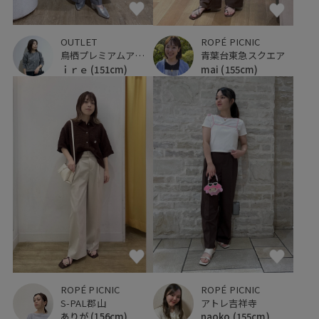
OUTLET
ROPÉ PICNIC
鳥栖プレミアムアウトレット
青葉台東急スクエア
ｉｒｅ
(151cm)
mai
(155cm)
ROPÉ PICNIC
ROPÉ PICNIC
S-PAL郡山
アトレ吉祥寺
ありが
(156cm)
naoko
(155cm)