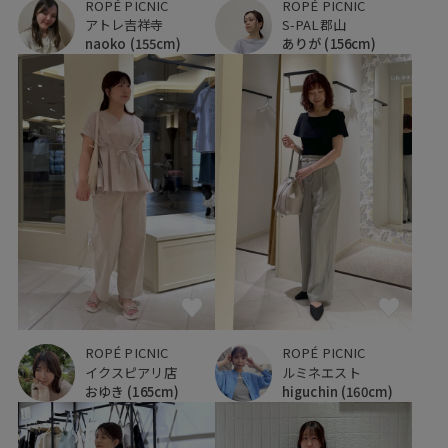
ROPÉ PICNIC
ROPÉ PICNIC
アトレ吉祥寺
S-PAL郡山
naoko
(155cm)
ありが
(156cm)
ROPÉ PICNIC
ROPÉ PICNIC
ルミネエスト
イクスピアリ店
higuchin
(160cm)
おゆき
(165cm)