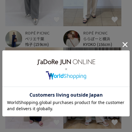
ROPÉ PICNIC
ROPÉ PICNIC
ペリエ千葉
ららぽーと横浜
怜子
(159cm)
KYOKO
(156cm)