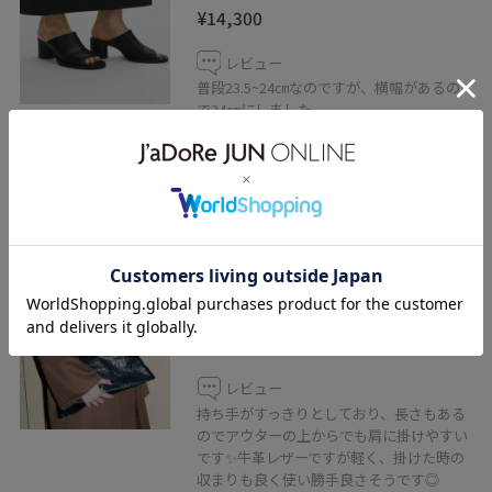
¥14,300
レビュー
普段23.5~24㎝なのですが、横幅があるの
で24㎝にしました。
アッパーは足の甲を幅広く包んでくれるの
でホールドされて安定感もあります◎一日
履いていても疲れませんでした✨
PFT
【PFT】Triangle Bag
ブラック / F
¥59,400
レビュー
持ち手がすっきりとしており、長さもある
のでアウターの上からでも肩に掛けやすい
です✨牛革レザーですが軽く、掛けた時の
収まりも良く使い勝手良さそうです◎