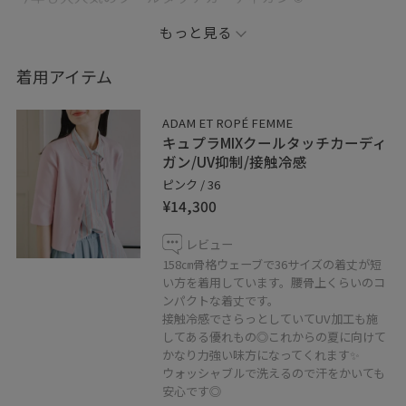
本当にさら～っとしていて
もっと見る
これから迎える梅雨や夏に向けてもオススメです✨
着用アイテム
しかもUV抑制素材なのもポイント高し◎！
ADAM ET ROPÉ FEMME
かつ、汗をかいてしまってもウォッシャブルで洗えるので
キュプラMIXクールタッチカーディ
安心です◎
ガン/UV抑制/接触冷感
ピンク / 36
¥14,300
腰骨上くらいのスッキリとしたコンパクトなサイズ感な
ので、
レビュー
ボトムはテロッとしたリラックス感のあるイージーパン
158㎝骨格ウェーブで36サイズの着丈が短
ツと合わせました！
い方を着用しています。腰骨上くらいのコ
ンパクトな着丈です。
接触冷感でさらっとしていてUV加工も施
バランスを取って足元は大のお気に入りのカバーヒール
してある優れもの◎これからの夏に向けて
サンダルで高さを出して。
かなり力強い味方になってくれます✨
ウォッシャブルで洗えるので汗をかいても
安心です◎
夏まで着られるコーデです♡