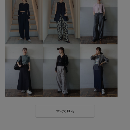
GAF06000
GAK06100
GAS06160
GAX86060
1枚あると重宝
26SSデニム
26SSデニムpick_up
SETUP
Wbottoms_pickup
Wtops_pickup
きれいめ
こなれ感
さらりとした
アウター
アダムエロぺパンツ
アダムエロぺ雑貨
ウエストがゴム
ウエストタック
カッティング
カップ付き
コットン
シアー
シャツ
ジャケット
スッキリ
ストラップ
ストレッチ性
セット
セットアップ
セットアップ対象商品
タック
チューブトップ
デイリーで活躍
デザイン性
デニムシャツ
すべて見る
ナチュラル
ハイゲージ
ハリ感
ハンカチ