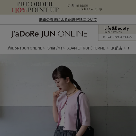
地震の影響による配送遅延について
新しいキレイと出合うために。
J'aDoRe JUN ONLINE（ジャドール ジュ
ン オンライン）
J'aDoRe JUN ONLINE
SNaP/Me
ADAM ET ROPÉ FEMME
京都店
toh