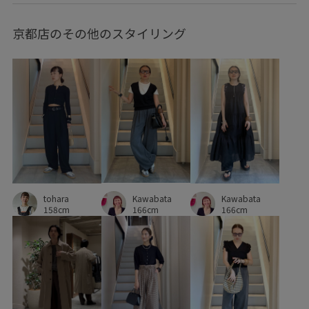
バランスが取りやすい
バランスが良い
フェイクレザー
京都店のその他のスタイリング
ブラウス
プルオーバー
ヘルシー
ベルト
ベーシック
ペプラム
ボリューム感
ポケットがポイント
ポリウレタン
ミュール
モード
ルーズ
ルーズなシルエット
レイヤードスタイル
レザー調
ワイドデニム
ワイドパンツ
ワンピース
上品
下着
五分袖
伸縮性
使い勝手がいい
Kawabata
光沢感
冷んやり
合わせやすい
夏羽織
天然素材
tohara
Kawabata
166cm
158cm
166cm
天竺
安定感
定番
小物
巾着袋
快適
快適な着心地
折りたたみ傘
抜け感
接触冷感
撚糸
機能素材
洗濯OK
牛革
美シルエット