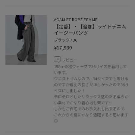
是非チェックしてみてください⭐
ADAM ET ROPÉ FEMME
【定番】・【追加】ライトデニム
藤井大丸オンラインショップにも一部掲載しておりま
イージーパンツ
す！femmeアイテムは
こちら
からご覧いただけます。
ブラック / 36
¥17,930
※記載のないアイテムはスタッフ私物です
レビュー
158㎝骨格ウェーブで36サイズを着用して
います。
お気に入り登録頂くと【お気に入り】タブからすぐに見
ウエストゴムなので、34サイズでも履ける
直しやすくご覧頂く事ができます。フォローもポチッと
のですが着丈の長さがほしかったので36サ
イズにしました！
してもらえるととても嬉しいので、そちらも是非ご利用
テロテロとしたリラックス感のある柔らか
下さい☺️
い素材でかなり着心地も楽です✨
しかもご自宅でのお手入れも出来るので、
京都藤井大丸店では、代引き通販対応も承っておりま
これからの夏にかなり活躍すると思います
◎
す。
是非お気軽にお問い合わせ下さいませ！