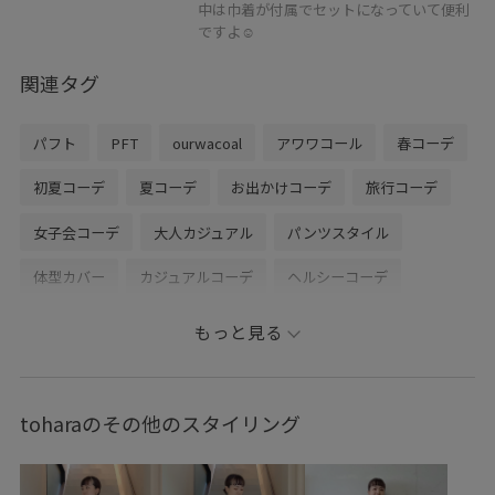
中は巾着が付属でセットになっていて便利
ですよ☺️
関連タグ
パフト
PFT
ourwacoal
アワワコール
春コーデ
初夏コーデ
夏コーデ
お出かけコーデ
旅行コーデ
女子会コーデ
大人カジュアル
パンツスタイル
体型カバー
カジュアルコーデ
ヘルシーコーデ
シンプルコーデ
きれいめコーデ
ADAM ET ROPÉ
もっと見る
ウェーブ
イエベ秋
乾燥
トップス
カーディガン
キャミソール
パンツ
デニムパンツ
バッグ
toharaのその他のスタイリング
ショルダーバッグ
シューズ
サンダル
GAA05131