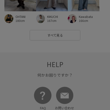
肌馴染が良い
落ち感
薄手
身体にフィット
軽い着心地
金ボタン
長財布
OHTANI
KIKUCHI
Kawabata
180cm
167cm
166cm
すべて見る
HELP
何かお困りですか？
FAQ
お問い合わせ