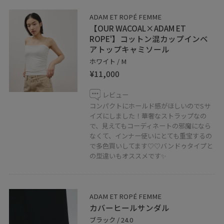
ADAM ET ROPÉ FEMME
営業時間 : 10:30〜20:00
【OUR WACOAL×ADAM ET
☏︎075-212-6513(HOMME)
ROPE'】コットン混カップインベ
☏︎075-212-5672(FEMME)
アトップキャミソール
ホワイト / M
————————————————————
¥11,000
レビュー
藤井大丸店のInstagramが出来ました！
コンパクトにホールド感がほしいのでSサ
是非フォローをお願い致します！
イズにしました！華奢なストラップなの
▶︎Instagram
で、見えてもコーディネートの邪魔になら
adametrope_fujiidaimaru
なくて、インナー使いにとても重宝するの
で多色買いしてます♡♡バンドゥタイプと
の型違いもオススメです✨
LINEで京都藤井大丸スタッフに相談は
【友だち追加】をタップをして下さい。
ADAM ET ROPÉ FEMME
カバーヒールサンダル
ブラック / 24.0