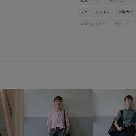
スカートスタイル
体型カバ
ADAM ET ROPÉ
ウェーブ
バッグ
バックパック/リュッ
EUA75310
EUM46030
E
Aライン
さりげないアクセン
カットソー
クッション
ショート丈
シンプル
ジ
ストレスフリー
スポーツ
ナイロン
ニット
ハリ感
リブニット
ローウエスト