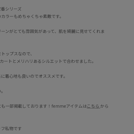
定番シリーズ
のカラーもめちゃくちゃ素敵です。
リーンがとても雰囲気があって、肌を綺麗に見せてくれま
なトップスなので、
スカートとメリハリあるシルエットで合わせました。
当に着心地も良いのでオススメです。
い。
も一部掲載しております！femmeアイテムは
こちら
から
ッフ私物です