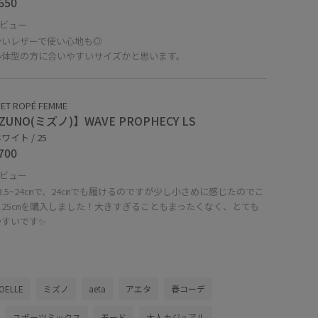
650
ビュー
かいレザーで使い心地も◎
い体型の方に合いやすいサイズかと思います。
ET ROPÉ FEMME
ZUNO(ミズノ)】WAVE PROPHECY LS
ワイト / 25
700
ビュー
3.5~24㎝で、24㎝でも履けるのですが少し小さめに感じたのでこ
は25㎝を購入しました！大きすぎることもまったくなく、とても
やすいです✨
OELLE
ミズノ
aeta
アエタ
春コーデ
スポーツミックス
モード
大人カジュアル