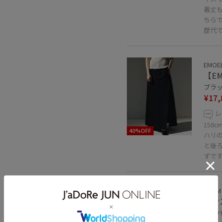
着丈
ちら
歴代
EMOE
【E
ブラック
¥17,
レ
158
40%OFF
ハリ
と後
ずで
ADAM 
【サ
シルバー