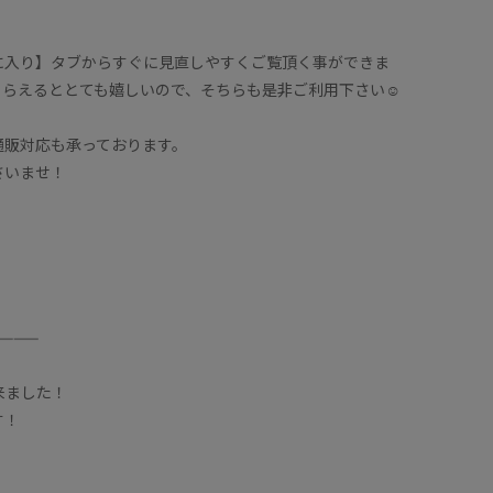
に入り】タブからすぐに見直しやすくご覧頂く事ができま
らえるととても嬉しいので、そちらも是非ご利用下さい☺️
通販対応も承っております。
さいませ！
————
出来ました！
す！