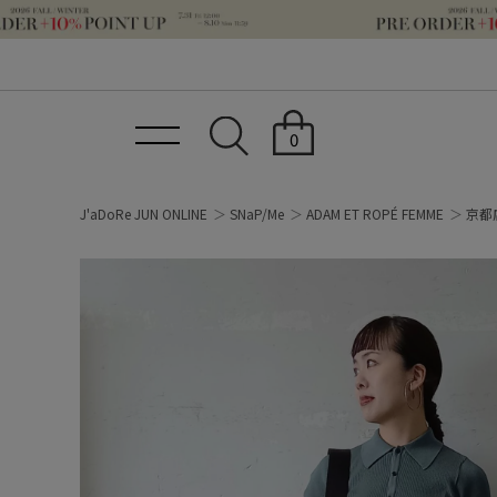
0
J'aDoRe JUN ONLINE
SNaP/Me
ADAM ET ROPÉ FEMME
京都