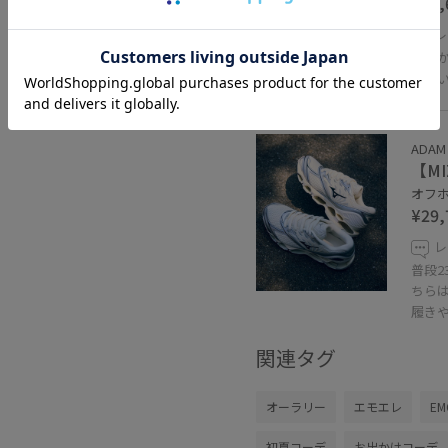
¥12,
レ
柔ら
幅広
ADAM 
【MI
オフホ
¥29,
レ
普段2
ちら
履き
関連タグ
オーラリー
エモエレ
EM
初夏コーデ
お出かけコーデ