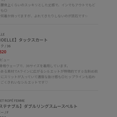
も腰骨上くらいのスッキリとした丈感で、インでもアウトでもど
でも◎
で何着か持ってますが、よれてきたりしないのが流石です✨
LLE
MOELLE】タックスカート
 / 36
820
ビュー
㎝骨格ウェーブで、36サイズを着用しています。
のある素材でAラインに広がるシルエットが特徴的です☺️左斜め前
ろにスリットが入っていて適度な抜け感も◎ヒップラインも拾わ
すごくきれいなシルエットです♡
ET ROPÉ FEMME
ステナブル】ダブルリングスムースベルト
 / F