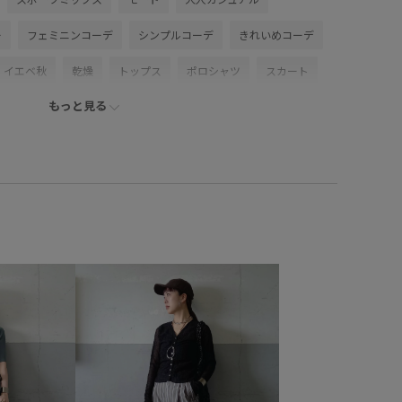
ー
フェミニンコーデ
シンプルコーデ
きれいめコーデ
イエベ秋
乾燥
トップス
ポロシャツ
スカート
もっと見る
ク
シューズ
スニーカー
ファッション雑貨
ベルト
UX36420
GAC76020
GAW25331
AURALEE
ト
ふくらみ
アシンメトリー
ウール
カジュアル
コットン
コットン100%
コーディネートを格上げ
ャストウエスト
スタイルアップ
ステッチ
スポーティ
スリット
ソックス
チノパン
バスケットボール
マニッシュ
メッシュ
上品
定番
布帛
超長綿
野球