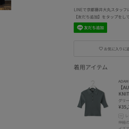
LINEで京都藤井大丸スタッフ
【友だち追加】をタップをし
お気に入りに
着用アイテム
ADAM 
【AU
KNI
グリーン
¥35,
レ
伸縮
イズ