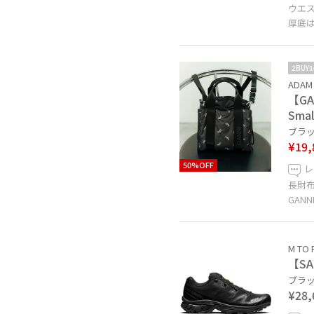
ウエ
厚底
2BUY
ADAM 
【GAN
Smal
ブラック
¥19,
50%OFF
レ
長財
GAN
M TO 
【SA
ブラック
¥28,