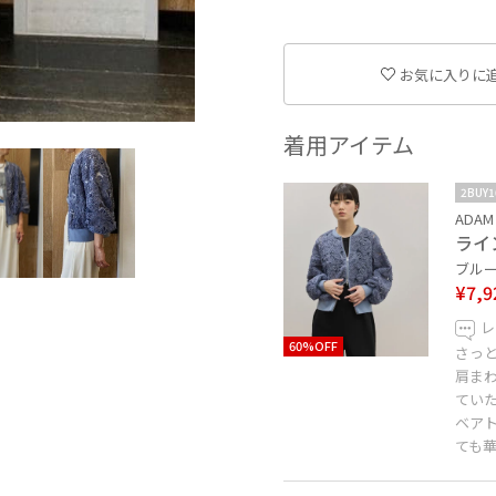
お気に入りに
着用アイテム
2BUY
ADAM 
ライ
ブルー系
¥7,9
レ
60%OFF
さっ
肩ま
てい
ベア
ても