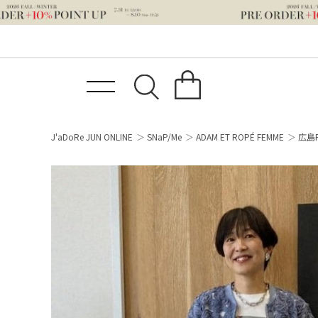
J'aDoRe JUN ONLINE
SNaP/Me
ADAM ET ROPÉ FEMME
広島P