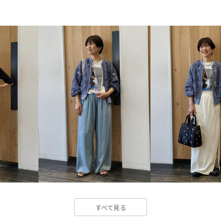
みんながチェックしているアイテム_
ウエストがゴム
ウエストタ
クッション性
シアー
シ
スリット
タック
デザイ
パンツ
フェミニン
フラ
ベーシック
ポーチ
メッ
リネン
リネンシャツ
レ
丸みのあるフォルム
伸縮性
合わせやすい
接触冷感
薄手
軽やかな雰囲気
透
すべて見る