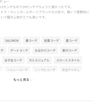
ビュー
3.5センチなので24センチでちょうど良かったです。
トドア・ウィンタースポーツブランドだけあり、軽くて柔軟性に
ていて履き心地がとても良いです。
SALOMON
春コーデ
初夏コーデ
夏コーデ
ーデ
デートコーデ
お出かけコーデ
旅行コーデ
女子会コーデ
大人カジュアル
スカートスタイル
デ
ヘルシーコーデ
シンプルコーデ
別注アイテム
もっと見る
ブルべ冬
乾燥
トップス
Tシャツ/カットソー
ン
スカート
バッグ
ショルダーバッグ
シューズ
EUX36530
GAC06050
GAL06070
MYA16000
kup
outer_pickup
Wpickup_items
Wshoes_pickup