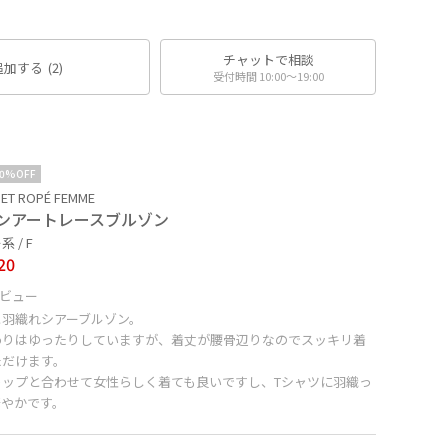
チャットで相談
追加する
(2)
受付時間 10:00〜19:00
10%OFF
ET ROPÉ FEMME
ンアートレースブルゾン
 / F
20
ビュー
と羽織れシアーブルゾン。
わりはゆったりしていますが、着丈が腰骨辺りなのでスッキリ着
ただけます。
トップと合わせて女性らしく着ても良いですし、Tシャツに羽織っ
華やかです。