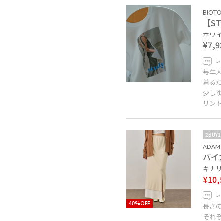
BIOT
【STU
ホワイト
¥7,9
レ
毎年
着る
少し
リン
2BUY
ADAM 
バイ
キナリ系
¥10,
レ
40%OFF
長さ
それ