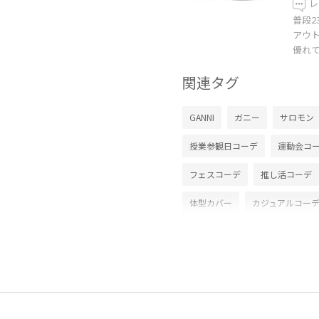
レ
普段2
アウ
優れ
関連タグ
GANNI
ガニー
サロモン
授業参観日コーデ
運動会コ
フェスコーデ
推し活コーデ
体型カバー
カジュアルコー
ADAM ET ROPÉ
ウェーブ
ジャケット/アウター
ブルゾ
スニーカー
BOM06120
Exclusive_GW
MSpecial_pic