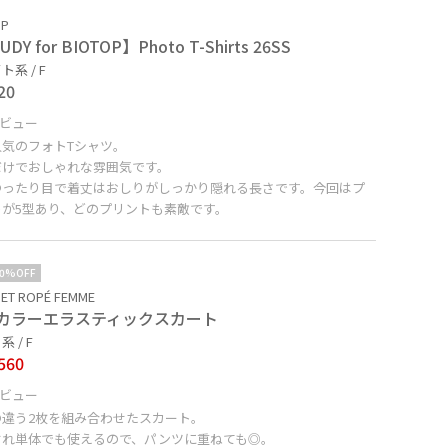
OP
DY for BIOTOP】Photo T-Shirts 26SS
系 / F
20
ビュー
人気のフォトTシャツ。
だけでおしゃれな雰囲気です。
ゆったり目で着丈はおしりがしっかり隠れる長さです。今回はプ
トが5型あり、どのプリントも素敵です。
10%OFF
ET ROPÉ FEMME
カラーエラスティックスカート
 / F
560
ビュー
の違う2枚を組み合わせたスカート。
ぞれ単体でも使えるので、パンツに重ねても◎。