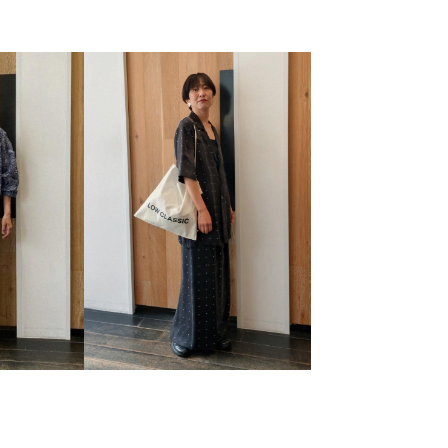
pickup
アイコニック
アウトドア
アダムエロぺ雑貨
ック
オーガンジー
カジュアル
カラフル
ャツ
シャリ感
スキー
スッキリ
ストラップ
ン性
デニムに合わせる
トレンド感
バイカラー
イス素材
フリル
ブラウス
ブランドロゴ
シュ
メッシュ素材
モノグラム
モノトーン
ラグ
イヤード
レースアイテム
ロング丈
ワンピース
光沢感
取り外し可能
取り外し可能なショルダー
映える1枚
春夏
爽やか
着回しやすい
耐久性
け感
速乾性
長財布