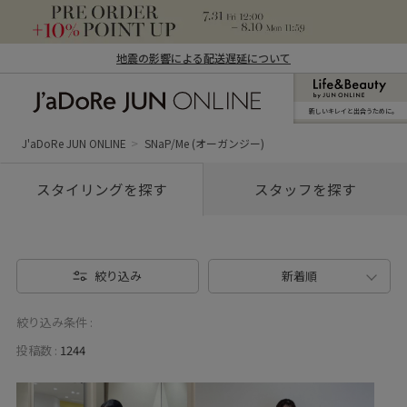
地震の影響による配送遅延について
新しいキレイと出合うために。
J'aDoRe JUN ONLINE（ジャドール ジュ
ン オンライン）
J'aDoRe JUN ONLINE
SNaP/Me (オーガンジー)
スタイリングを探す
スタッフを探す
絞り込み
新着順
絞り込み条件 :
投稿数 :
1244