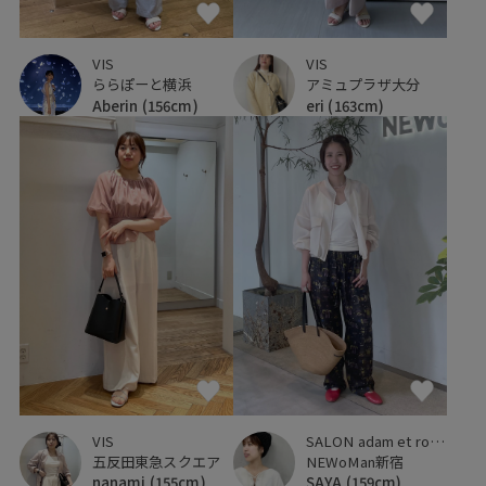
VIS
VIS
ららぽーと横浜
アミュプラザ大分
Aberin
(156cm)
eri
(163cm)
VIS
SALON adam et ropé
五反田東急スクエア
NEWoMan新宿
nanami
(155cm)
SAYA
(159cm)