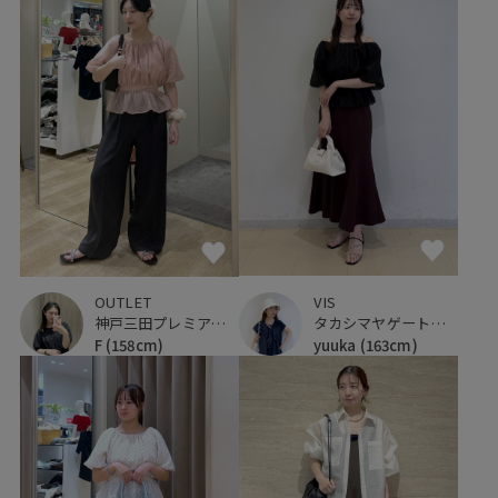
VIS
OUTLET
タカシマヤゲートタワーモール
神戸三田プレミアム・アウトレット
yuuka
(163cm)
F
(158cm)