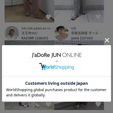
SALON adam et ropé
VIS
天王寺MIO
京阪百貨店 モール京橋店
KAZUMI
(158cm)
yuna
(157cm)