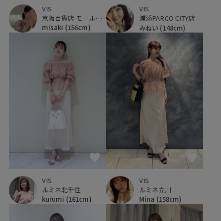
VIS
VIS
京阪百貨店 モール京橋店
浦添PARCO CITY店
misaki
(156cm)
みねい
(148cm)
VIS
VIS
ルミネ立川
ルミネ北千住
Mina
(158cm)
kurumi
(161cm)