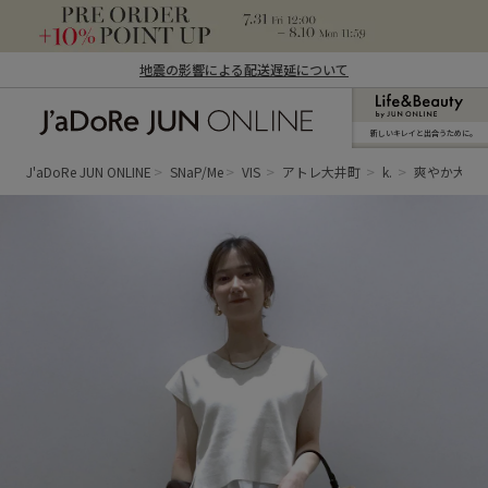
地震の影響による配送遅延について
新しいキレイと出合うために。
J'aDoRe JUN ONLINE（ジャドール ジュ
ン オンライン）
J'aDoRe JUN ONLINE
SNaP/Me
VIS
アトレ大井町
k.
爽やか大人