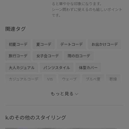
ると華やかな印象になります。
シーン問わずに使えるのも嬉しいポイント
です。
関連タグ
初夏コーデ
夏コーデ
デートコーデ
お出かけコーデ
旅行コーデ
女子会コーデ
雨の日コーデ
大人カジュアル
パンツスタイル
体型カバー
カジュアルコーデ
VIS
ウェーブ
ブルべ夏
乾燥
低身長
トップス
ニット/セーター
パンツ
もっと見る
バッグ
ショルダーバッグ
シューズ
パンプス
アクセサリー
ネックレス
BVA36060
BVM16410
k.のその他のスタイリング
BVS16150
BVX46040
BVZ16250