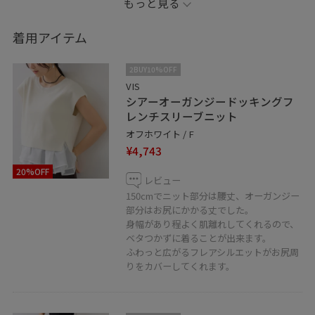
もっと見る
ます。
着用アイテム
※記載の無いアイテムはスタッフの私物です。
2BUY10%OFF
LINEで在庫のお問い合わせや商品、
VIS
シアーオーガンジードッキングフ
コーディネートのご相談など是非お気軽に
レンチスリーブニット
お問い合わせくださいませ。
オフホワイト / F
LINEでアトレ大井町VISスタッフにご相談は
¥4,743
【友だち追加】をタップ！！
20%OFF
レビュー
150cmでニット部分は腰丈、オーガンジー
部分はお尻にかかる丈でした。
身幅があり程よく肌離れしてくれるので、
ベタつかずに着ることが出来ます。
ふわっと広がるフレアシルエットがお尻周
りをカバーしてくれます。