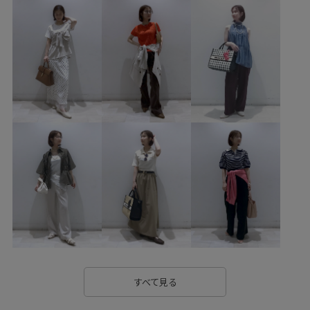
2BUY10%OFF対象商品
ICEBEAUTY
Tシャツ
UVケア
vis_26ss_summergoods
vis_26ss_summertops
vis_br31
vis_junetops
vis_okazakisae_june
vis_okazakisae_may
vis_pickuptops
Wbag_pickup
Wshoes_pickup
Wtops_pickup
きちんと感
こなれ感
さらっとした着心地
さらっと着れる
さらりとした
インソール
オーガンジー
カゴバッグ
カジュアル
カットソー
クッション
クルーネック
コーディネートしやすい
コーディネートのアクセント
サイドスリット
シンプル
シンプルなニット
すべて見る
シンプルコーデ
スカート
スッキリ
ストーン