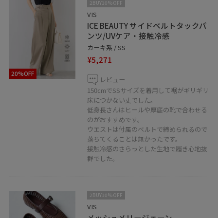
2BUY10%OFF
VIS
ICE BEAUTY サイドベルトタックパ
ンツ/UVケア・接触冷感
カーキ系 / SS
¥5,271
20%OFF
レビュー
150cmでSSサイズを着用して裾がギリギリ
床につかない丈でした。
低身長さんはヒールや厚底の靴で合わせる
のがおすすめです。
ウエストは付属のベルトで締められるので
落ちてくることは無かったです。
接触冷感のさらっとした生地で履き心地抜
群でした。
2BUY10%OFF
VIS
メッシュメリージェーン