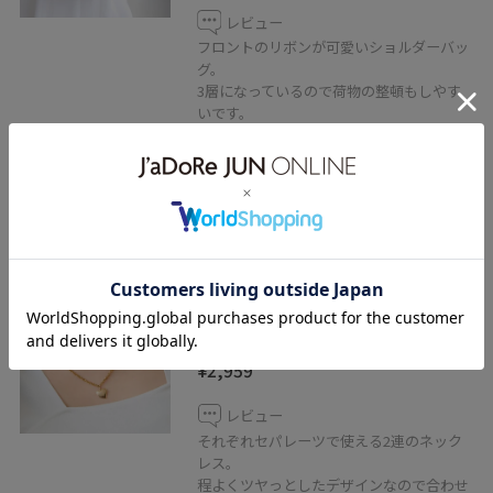
レビュー
フロントのリボンが可愛いショルダーバッ
グ。
3層になっているので荷物の整頓もしやす
いです。
マチもしっかりあるので、折り財布や小さ
めの日傘、500mlのペットボトルが入りま
す。
VIS
マルチWAYスネークレイヤードネ
ックレス
ゴールド / F
¥2,959
レビュー
それぞれセパレーツで使える2連のネック
レス。
程よくツヤっとしたデザインなので合わせ