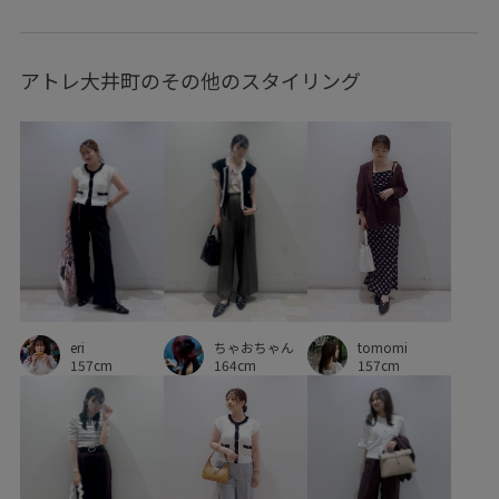
スリット
タック
チェーン
デザインがポイント
アトレ大井町のその他のスタイリング
デニムスタイル
ニット
ニット素材
ネイル
パンツにもスカートにも
フィット感
フェミニン
フレンチスリーブ
ブラウス
ベルト
ベーシック
ペプラム
ボリューム感
メッシュ
レイヤードデザイン
ワイドパンツ
ワンピース
伸縮性
合わせやすい
大人っぽい
安定感
幅広
ちゃおちゃん
tomomi
eri
抜け感
接触冷感
歩きやすい
洗濯機で洗える
164cm
157cm
157cm
涼しげ
着やすい
程よいボリューム
華やか
落ち感
薄手
透け感