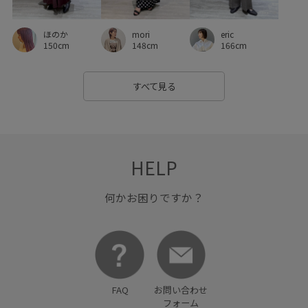
合わせやすい
履きやすい
抜け感
接触冷感
eric
ほのか
mori
普段使いも出来る
洗濯OK
洗濯機で洗える
166cm
150cm
148cm
着心地が良い
着脱しやすい
程よいボリューム
すべて見る
細見え
美easy
美easy_linen_ALL
美easyリネンライク
美シルエット
腕時計
薄手
見た目以上の収納
財布
透け感
長財布
HELP
何かお困りですか？
FAQ
お問い合わせ
フォーム