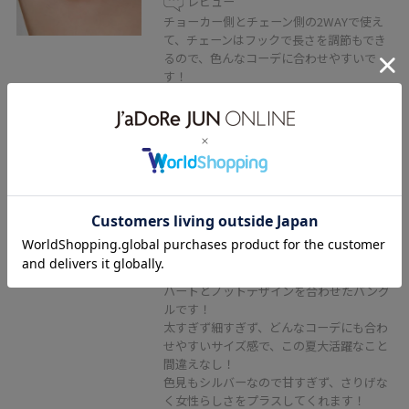
レビュー
チョーカー側とチェーン側の2WAYで使え
て、チェーンはフックで長さを調節もでき
るので、色んなコーデに合わせやすいで
す！
2BUY10%OFF
VIS
ハートノットバングル
シルバー / F
¥1,498
レビュー
40%OFF
ハートとノットデザインを合わせたバング
ルです！
太すぎず細すぎず、どんなコーデにも合わ
せやすいサイズ感で、この夏大活躍なこと
間違えなし！
色見もシルバーなので甘すぎず、さりげな
く女性らしさをプラスしてくれます！