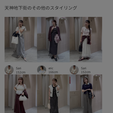
天神地下街のその他のスタイリング
シワになりにくい
シンプル
シンプルなデザイン
シンプルなトップス
ジャケット
スカート
スッキリ
セットアップ
セットアップ対象商品
ソフトタッチ
タイト
タック
チェーン
デイリーで活躍
デイリー使い
ニュアンスがある
ハンドタオル
バランスが良い
バングル
ビスチェ
ピスタチオ
eric
Sari
Sari
ピンタック
フェミニン
ブラウス
ブレスレット
166cm
152cm
152cm
ベルト
ベーシック
ボリューム感
ポリエステル
ポーチ
マニッシュ
モチーフ
リネン
ワイドパンツ
ワンピース
ヴィンテージ
ヴィンテージ感
伸縮性
冷んやり
取り外し可能