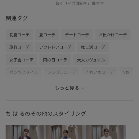
軽くサイズ調節も可能です！
関連タグ
初夏コーデ
夏コーデ
デートコーデ
お出かけコーデ
旅行コーデ
アウトドアコーデ
推し活コーデ
女子会コーデ
雨の日コーデ
大人カジュアル
パンツスタイル
シンプルコーデ
きれいめコーデ
VIS
ウェーブ
オイリー
トップス
Tシャツ/カットソー
もっと見る
パンツ
バッグ
トートバッグ
アクセサリー
ネックレス
バングル/リストバンド
BVM36200
ち は るのその他のスタイリング
BVS36100
BVX36080
BVZ16260
BVZ16300
26officecasual
2BUY10%OFF対象商品
2WAYで使える