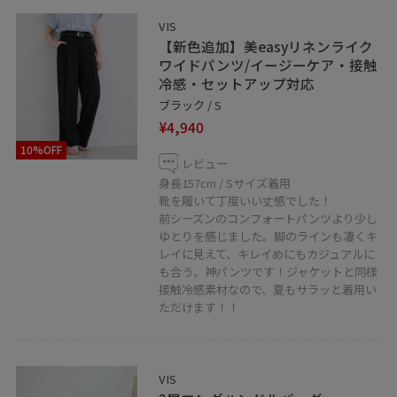
VIS
【新色追加】美easyリネンライク
ワイドパンツ/イージーケア・接触
冷感・セットアップ対応
ブラック / S
¥4,940
10%OFF
レビュー
身長157cm / Sサイズ着用
靴を履いて丁度いい丈感でした！
前シーズンのコンフォートパンツより少し
ゆとりを感じました。脚のラインも凄くキ
レイに見えて、キレイめにもカジュアルに
も合う、神パンツです！ジャケットと同様
接触冷感素材なので、夏もサラッと着用い
ただけます！！
VIS