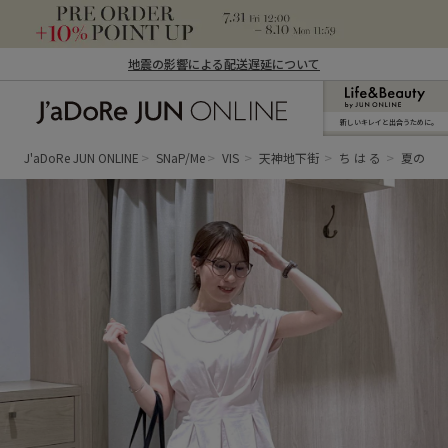
地震の影響による配送遅延について
新しいキレイと出合うために。
J'aDoRe JUN ONLINE（ジャドール ジュ
ン オンライン）
J'aDoRe JUN ONLINE
SNaP/Me
VIS
天神地下街
ち は る
夏のピ