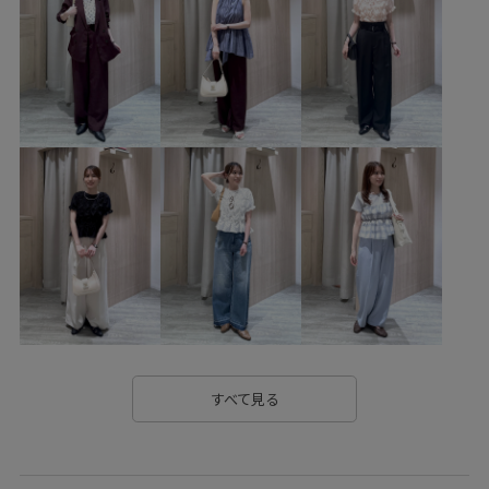
Ssize_akisuda
Tシャツ
vadle
VIS_2026SS_POLO
VIS_2026SS_POLO2
vis_26ss_summertops
vis_br31
vis_junetops
vis_okazakisae_june
vis_okazakisae_may
vis_pickuppants
VIS_smallsize
Wbottoms_pickup
Wpickup_items
お手入れしやすい
お気に入りアイテム_pickup
きれいめ
こなれ感
さらりとした
みんながチェックしているアイテム_pickup
イージーケア
ウエストタック
オールシーズン
カジュアル
カットソー
カットソー素材
コットン
すべて見る
コットン100%
コーディネートしやすい
コーディネートのアクセント
サイズ調整
シャツ