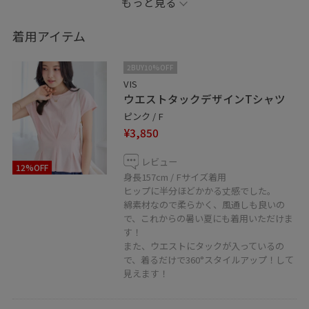
もっと見る
LINEで在庫のお問い合わせや商品、コーディネートのご
着用アイテム
相談など是非お気軽にお問い合わせくださいませ。
LINEで天神地下街VISスタッフにご相談は【友だち追加】
2BUY10%OFF
をタップ！！
VIS
ウエストタックデザインTシャツ
ピンク / F
¥3,850
レビュー
12%OFF
身長157cm / Fサイズ着用
ヒップに半分ほどかかる丈感でした。
綿素材なので柔らかく、風通しも良いの
で、これからの暑い夏にも着用いただけま
す！
また、ウエストにタックが入っているの
で、着るだけで360°スタイルアップ！して
見えます！