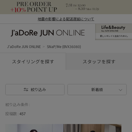
地震の影響による配送遅延について
新しいキレイと出合うために。
J'aDoRe JUN ONLINE（ジャドール ジュ
ン オンライン）
J'aDoRe JUN ONLINE
SNaP/Me (BVX36080)
スタイリングを探す
スタッフを探す
絞り込み
新着順
絞り込み条件 :
投稿数 :
457