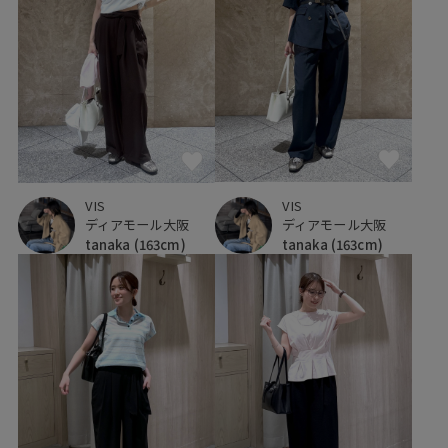
VIS
VIS
ディアモール大阪
ディアモール大阪
tanaka
(163cm)
tanaka
(163cm)