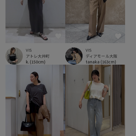
VIS
VIS
アトレ大井町
ディアモール大阪
k.
(150cm)
tanaka
(163cm)