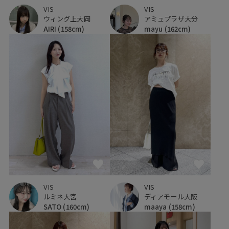
VIS
VIS
ウィング上大岡
アミュプラザ大分
AIRI
(158cm)
mayu
(162cm)
VIS
VIS
ルミネ大宮
ディアモール大阪
SATO
(160cm)
maaya
(158cm)