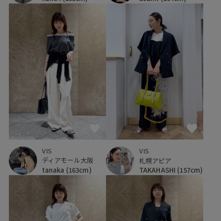
VIS
VIS
ディアモール大阪
札幌アピア
tanaka
(163cm)
TAKAHASHI
(157cm)