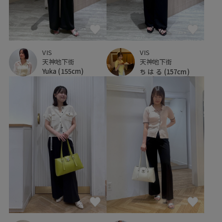
VIS
VIS
天神地下街
天神地下街
Yuka
(155cm)
ち は る
(157cm)