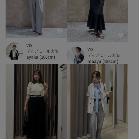
VIS
VIS
ディアモール大阪
ディアモール大阪
ayaka
(166cm)
maaya
(158cm)