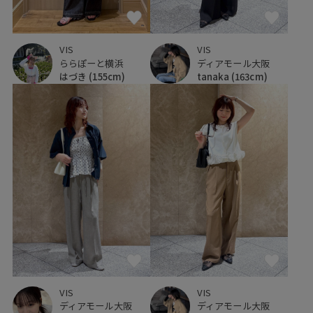
VIS
VIS
ららぽーと横浜
ディアモール大阪
はづき
(155cm)
tanaka
(163cm)
VIS
VIS
ディアモール大阪
ディアモール大阪