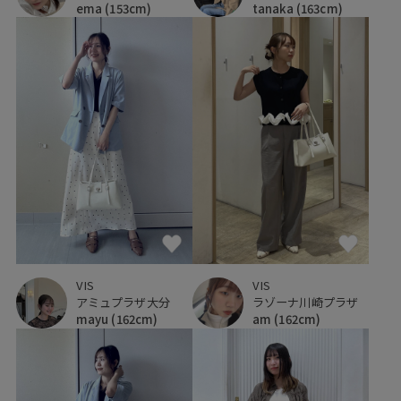
ema
(153cm)
tanaka
(163cm)
VIS
VIS
アミュプラザ大分
ラゾーナ川崎プラザ
mayu
(162cm)
am
(162cm)