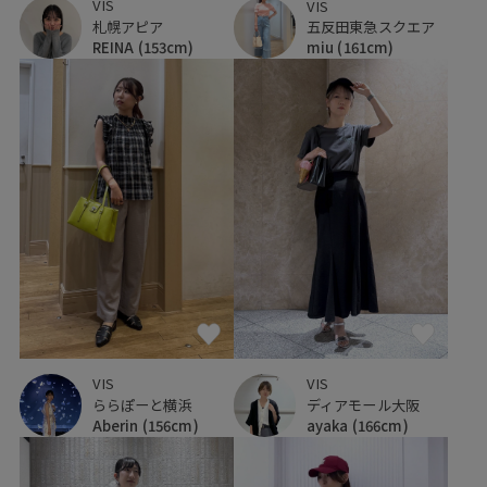
VIS
VIS
札幌アピア
五反田東急スクエア
REINA
(153cm)
miu
(161cm)
VIS
VIS
ディアモール大阪
ららぽーと横浜
ayaka
(166cm)
Aberin
(156cm)