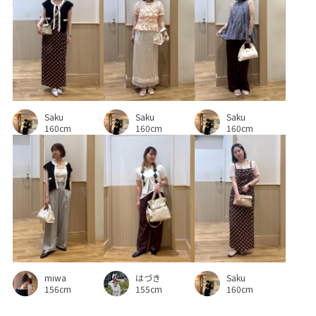
スッキリ見え
ストレスフリー
スラックス
セット
セットアップ
セットアップ対象商品
デザインがポイント
デニムとの相性抜群
ドルマンシルエット
ニット
ネイル
ハイウエスト
バランスが良い
パンツ
Saku
Saku
フェミニン
フラットシューズ
ブラウス
ベスト
Saku
160cm
160cm
160cm
ベーシック
マーメイドシルエット
マーメイドスカート
モノトーン
ロングシーズン
ロングスカート
ローウエスト
上品
主役アイテム
伸縮性
低反発
使い勝手がいい
収納力
取り外し可能
取り外し可能なショルダー
吸水速乾
女性らしい印象
Saku
miwa
はづき
女性らしさ
抜け感
接触冷感
歩きやすい
160cm
156cm
155cm