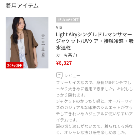
かえました◎
着用アイテム
※記載のないものは私物です
2BUY10%OFF
VIS
Light Airyシングルドルマンサマー
ジャケット/UVケア・接触冷感・吸
水速乾
LINEで在庫のお問い合わせや商品、コーディネートのご
カーキ系 / F
相談など是非お気軽にお問い合わせくださいませ。
¥6,327
20%OFF
LINEでららぽーと横浜VISスタッフにご相談は【友だち追
加】をタップ！
レビュー
フリーサイズなので、身長156センチでし
っかり大きめに着用できました。お尻もし
っかり隠れます。
ジャケットのかっちり感と、オーバーサイ
ズのカジュアルな印象のシルエットがマッ
チしてきれいめカジュアルに使いやすいア
イテムです。
肩の切り返しがないので、着られてる感な
く、オシャレな抜け感を楽しめました。