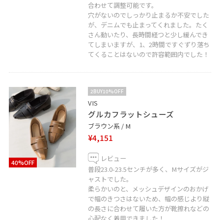
合わせて調整可能です。
穴がないのでしっかり止まるか不安でした
が、デニムでも止まってくれました。たく
さん動いたり、長時間経つと少し緩んでき
てしまいますが、1、2時間ですぐずり落ち
てくることはないので許容範囲内でした！
2BUY10%OFF
VIS
グルカフラットシューズ
ブラウン系 / M
¥4,151
レビュー
40%OFF
普段23.0-23.5センチが多く、Mサイズがジ
ャストでした。
柔らかいのと、メッシュデザインのおかげ
で幅のきつさはないため、幅の感じより縦
の長さに合わせて履いた方が靴擦れなどの
心配なく着用できました！