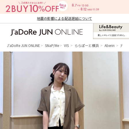
地震の影響による配送遅延について
新しいキレイと出合うために。
J'aDoRe JUN ONLINE（ジャドール ジュ
ン オンライン）
J'aDoRe JUN ONLINE
SNaP/Me
VIS
ららぽーと横浜
Aberin
大人