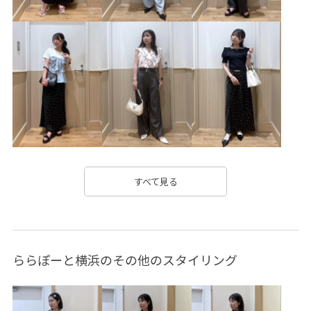
BVK16140
BVV36200
BVW35010
BVX36110
26officecasual
LightAiry
outer_pickup
Tシャツ
UVケア
VIS_2026SS_POLO2
vis_26ssbag
vis_26ss_summertops
vis_okazakisae_june
vis_okazakisae_may
Wbag_pickup
Wouterwear
きれいに見える
さらっとした肌触り
さらりとした
やや長め
ウエストマーク
オフィス
すべて見る
オフィスカジュアル
カジュアル
カジュアルすぎない
カットソー
カットソー素材
ギンガムチェック
ららぽーと横浜のその他のスタイリング
クッション
コーディネートの主役
ゴム仕様
シャツ
シンプル
ジャガード
ジャケット
スッキリ