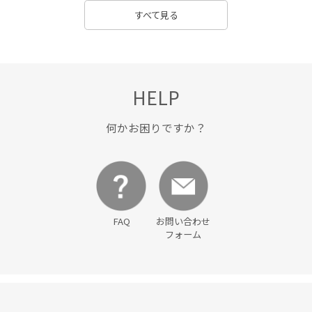
洗濯機で洗える
涼しくて着やすい
爽やか
甲高
すべて見る
疲れにくい
着映え
着脱しやすい
程よいゆとり
程よい厚み
薄手
衝撃吸収
軽くて柔らかい
透け感
長財布
靴下
高級感
HELP
何かお困りですか？
FAQ
お問い合わせ
フォーム