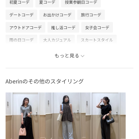
初夏コーデ
夏コーデ
授業参観日コーデ
デートコーデ
お出かけコーデ
旅行コーデ
アウトドアコーデ
推し活コーデ
女子会コーデ
雨の日コーデ
大人カジュアル
スカートスタイル
体型カバー
カジュアルコーデ
ヘルシーコーデ
もっと見る
フェミニンコーデ
シンプルコーデ
きれいめコーデ
VIS
ウェーブ
ブルべ冬
混合
トップス
Aberinのその他のスタイリング
カーディガン
ジャケット/アウター
テーラードジャケット
スカート
バッグ
ショルダーバッグ
シューズ
パンプス
ファッション雑貨
ベルト
BVA16010
BVC16050