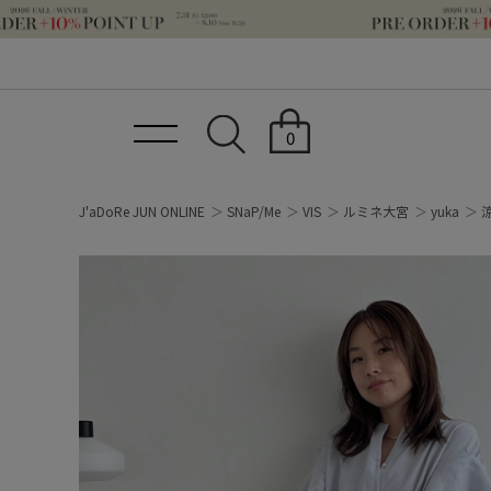
0
J'aDoRe JUN ONLINE
SNaP/Me
VIS
ルミネ大宮
yuka