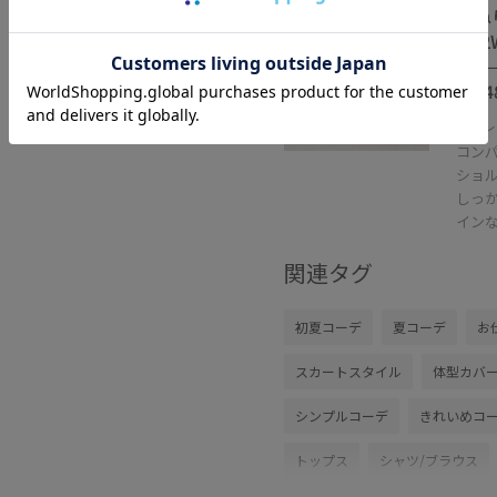
ひね
グ/
グレー系
¥5,4
レ
コン
ショル
しっ
イン
関連タグ
初夏コーデ
夏コーデ
お
スカートスタイル
体型カバ
シンプルコーデ
きれいめコ
トップス
シャツ/ブラウス