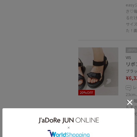
eas
き♡
るだ
サイ
た！
2BUY
VIS
リボ
ブラック
¥6,3
レ
20%OFF
23c
く、
ルす
でと
VIS