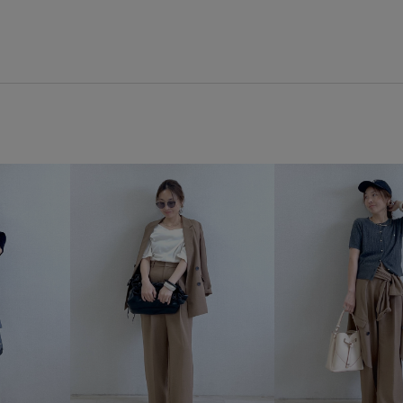
バッグ
ショルダーバッグ
BVH86070
BVV36100
B
26SSceremony
2WAYで使え
VIS_2026SS_POLO
VIS_202
vis_26ss_summergoods
vis
vis_okazakisae_may
vis_sh
Wpickup_items
Wshoes_pic
きちんと感
きれいめ
こ
みんながチェックしているアイテム_
エコバッグ
エレガント
キャミワンピース
クッショ
シワになりにくい
シンプル