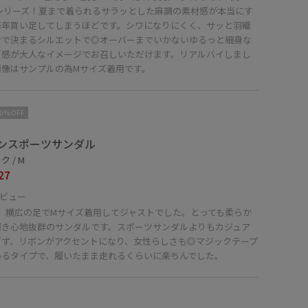
yシリーズ！夏まで着られるサラッとした麻調の素材感が本当にす
毎年買い足してしまうほどです。シワになりにくく、サッと羽織
けで決まるシルエットで◎オーバーまでいかないゆるっと細身な
ズ感が大人なイメージでお召しいただけます。リアルバイしまし
画像はサンプルの為Mサイズ着用です。
10%OFF
ンスポーツサンダル
 / M
27
ビュー
m、横広の足でMサイズ着用してジャストでした。とっても柔らか
履き心地抜群のサンダルです。スポーツサンダルよりもカジュア
ぎず、リボンがアクセントになり、女性らしさも◎マジックテープ
めるタイプで、履いたまま走れるくらいに楽ちんでした。