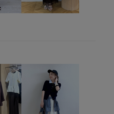
ストラップ
スニーカー
スラックス
セットアップ
トタッチ
デイリーで活躍
デニム合わせ
トレンド
ュアンスがある
ハンカチ
バンドカラー
パンツ
ォーマルシーン
フリル
フレアスリーブ
ブラウス
ック
ペプラム
ボックスシルエット
ボリューム感
ポリエステル100%
マニッシュ
マルチに活躍
ワイドパンツ
ワイドボトム
ワンピース
上品
切り替え
卒園式入学式
卒業式入学式
なショルダー
合わせやすい
女性らしい印象
幅広
すい
毎シーズン
洗濯OK
洗濯機で洗える
心地が良い
着映え
細見え
美easy