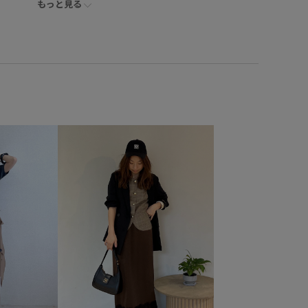
もっと見る
シューズ
サンダル
BVA16050
BVC36100
VX36070
0318PRESS対象商品
26officecasual
る
BVX44070_BVX36070
Ssize_akisuda
Tシャツ
6SS_POLO2
VIS_26SS
vis_26ssbag
_br31
VIS_ceremony_2026
vis_okazakisae_june
ikanoma
VIS_smallsize
WEB限定
Web限定カラー
kup
お手入れしやすい
お気に入りアイテム_pickup
なれ感
さらりとした
しっかりフィット
ふかふか
pickup
アクセサリー
インソール
イージーケア
オフィス
オフィスカジュアル
カジュアル
ン
クッション性
サイズ調整
サテン
シャツ
ジャケット
スカーフ
スキッパーデザイン