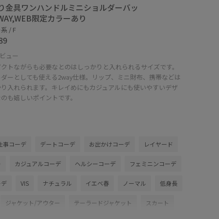
り金具ワンハンドルミニショルダーバッ
2WAY,WEB限定カラーあり
 / F
89
ビュー
パクトながらも必要なとのはしっかりと入れられるサイズです。
ダーとしても使える2way仕様。リップ、ミニ財布、携帯などは
かり入れられます。キレイめにもカジュアルにも使いやすいデザ
なのも嬉しいポイントです。
仕事コーデ
デートコーデ
お出かけコーデ
レイヤード
ー
カジュアルコーデ
ヘルシーコーデ
フェミニンコーデ
ーデ
VIS
ナチュラル
イエベ春
ノーマル
低身長
ジャケット/アウター
テーラードジャケット
スカート