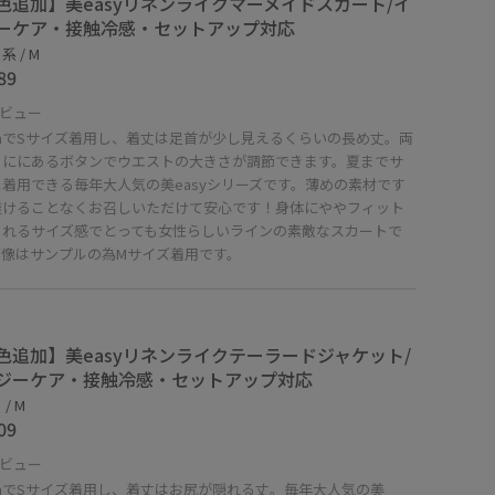
色追加】美easyリネンライクマーメイドスカート/イ
ーケア・接触冷感・セットアップ対応
 / M
89
ビュー
cmでSサイズ着用し、着丈は足首が少し見えるくらいの長め丈。両
ドににあるボタンでウエストの大きさが調節できます。夏までサ
着用できる毎年大人気の美easyシリーズです。薄めの素材です
透けることなくお召しいただけて安心です！身体にややフィット
くれるサイズ感でとっても女性らしいラインの素敵なスカートで
画像はサンプルの為Mサイズ着用です。
色追加】美easyリネンライクテーラードジャケット/
ジーケア・接触冷感・セットアップ対応
/ M
09
ビュー
cmでSサイズ着用し、着丈はお尻が隠れる丈。毎年大人気の美