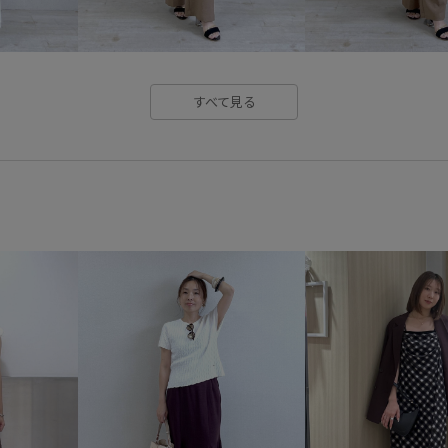
スタイルアップ
スッキリ
セットアップ対象商品
ソフ
すべて見る
ドライ
ドライタッチ
ニ
ビスチェ
フォーマル
フ
ベルクロ
ベルト
ベーシ
ポリウレタン
ポリエステル
マーメイドスカート
リネン
光沢感
入園式
冷んやり
取り外し可能
取り外し可能
抜け感
接触冷感
歩きや
疲れにくい
着やすい
着