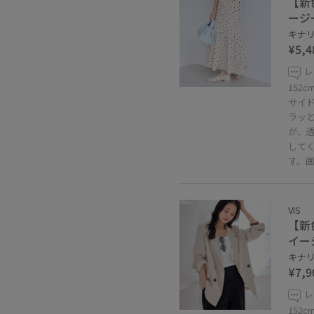
【新
ージ
キナリ系
¥5,4
レ
152
サイ
ラッと
が、
して
す。
VIS
【新
イー
キナリ 
¥7,9
レ
152