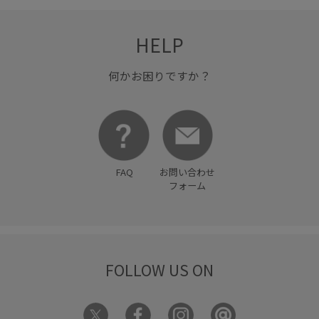
涼しくて着やすい
爽やか
痛くなりにくい
着やすい
着心地が良い
程よいゆとり
薄手
財布
透け感
HELP
長財布
限定カラー
何かお困りですか？
FAQ
お問い合わせ
フォーム
FOLLOW US ON