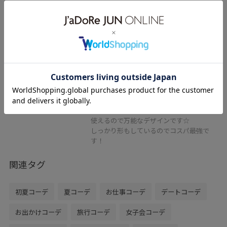
VIS
【180℃美人見え】ハンドルリボ
ンワンショルダーバッグ/新色追加
ブラック / F
¥5,929
レビュー
カジュアルにもキレイめにも
使えるので万能なデザインです☆
しっかり形もしているのでコスパ最強で
す！
関連タグ
初夏コーデ
夏コーデ
お仕事コーデ
デートコーデ
お出かけコーデ
旅行コーデ
女子会コーデ