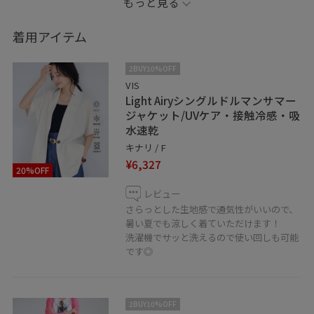
もっと見る
▷LINEで在庫のお問い合わせや商品、コーディネートの
ご相談など是非お気軽にお問い合わせくださいませ。
着用アイテム
LINEで京阪百貨店VISスタッフにご相談は【友だち追加】
をタップ！！
2BUY10%OFF
VIS
Light Airyシングルドルマンサマー
ジャケット/UVケア・接触冷感・吸
水速乾
キナリ / F
¥6,327
20%OFF
レビュー
さらっとした生地感で通気性がいいので、
暑い夏でも涼しく着ていただけます！
洗濯機でサッと洗えるので使い回しも可能
です◎
2BUY10%OFF