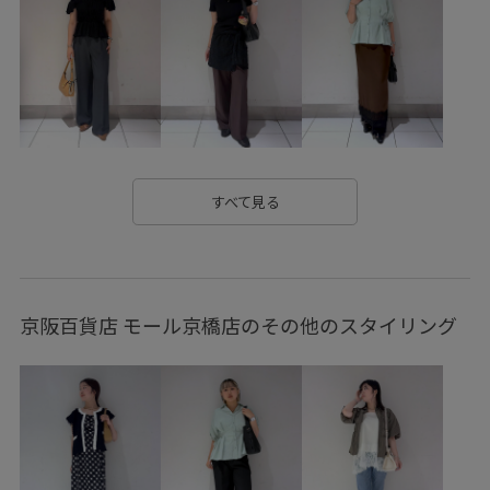
vis_26ss_summertops
vis_br31
VIS_ceremony_2026
VIS_hotbeauty_styling
vis_junetops
vis_pickuppants
vis_pickuptops
Wouterwear
Wtops_pickup
きちんと感
きれいめ
さらっとした着心地
さらっとした肌触り
さらりとした
ふかふか
すべて見る
インソール
エコバッグ
オフィス
オフィスカジュアル
オーガンジー
カジュアル
京阪百貨店 モール京橋店のその他のスタイリング
カットソー
クッション
クッション性
クルーネック
サイドスリット
シンプル
シンプルなトップス
シンプルなニット
ジャケット
スカート
スッキリ
スッキリ見え
ストラップ
スリット
セット