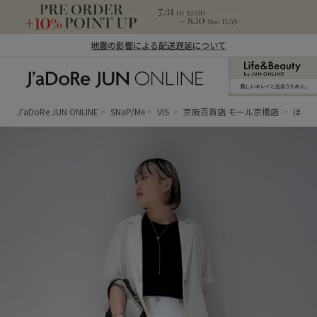
地震の影響による配送遅延について
新しいキレイと出合うために。
J'aDoRe JUN ONLINE（ジャドール ジュ
ン オンライン）
J'aDoRe JUN ONLINE
SNaP/Me
VIS
京阪百貨店 モール京橋店
ほの