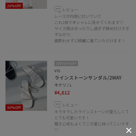
20%OFF
レビュー
レースが内側に付いていて
これ1枚でオシャレに見せてくれます♡
サイズ感はゆったりし過ぎず締め付けすぎ
ずなので、
着膨れせずに綺麗に着ていただけます！
2BUY10%OFF
VIS
ラインストーンサンダル/2WAY
キナリ / L
¥4,612
レビュー
30%OFF
キラキラしたラインストーンが夏らしくて
とても可愛いです！
履き心地もよくてこの夏に持ってこいです
♡