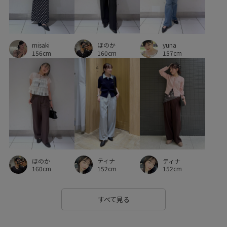
セットアップ
セットアップ対象商品
タック
チェーン
デイリーで活躍
ドルマンシルエット
ほのか
ニット
ニット素材
パンツにもスカートにも
misaki
yuna
160cm
156cm
157cm
フィット感
フェミニン
フォーマル
フォーマルシーン
フレンチスリーブ
ベルト
ベーシック
ペプラム
ポーチ
ラインストーン
ラリエット
レイヤード
ワイドパンツ
ワンショルダー
伸縮性
低反発
入園式
ティナ
ほのか
ティナ
内ポケット
卒園式入学式
卒業式入学式
152cm
160cm
152cm
合わせやすい
吸水速乾
小さいポーチ
接触冷感
すべて見る
春夏
普段使い
歩きやすい
洗濯機で洗える