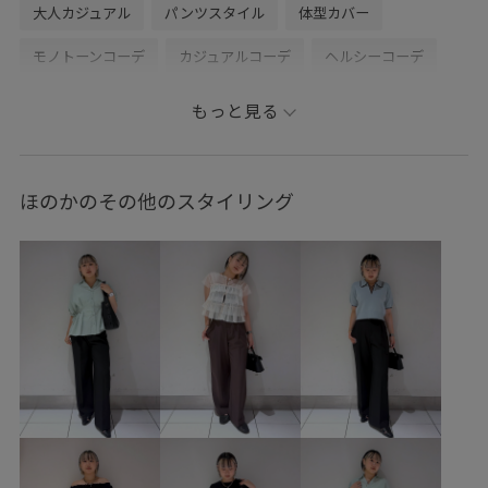
大人カジュアル
パンツスタイル
体型カバー
モノトーンコーデ
カジュアルコーデ
ヘルシーコーデ
シンプルコーデ
VIS
ストレート
イエベ秋
混合
もっと見る
トップス
ニット/セーター
ジャケット/アウター
テーラードジャケット
パンツ
バッグ
ほのかのその他のスタイリング
ショルダーバッグ
シューズ
サンダル
アクセサリー
ネックレス
BVA16030
BVM16410
BVS36200
BVV36200
BVX45260
BVZ16010
26officecasual
26SSceremony
LightAiry
outer_pickup
UVケア
VIS_2026SS_POLO
VIS_2026SS_POLO2
VIS_26SS
vis_26ssbag
vis_26ss_summergoods