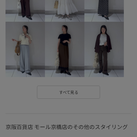
vis_26ss_summergoods
vis_26ss_summertops
vis_br31
vis_okazakisae_june
vis_okazakisae_may
Wbag_pickup
Wbottoms_pickup
Wouterwear
お手入れしやすい
きれいめ
ふかふか
インソール
ウエストがゴム
オンにもオフにも
カジュアル
カーディガン
クッション
クッション性
シアー
シアー感
シャツ
シャープ
シンプル
ジャケット
スカート
スッキリ
ストラップ
ストレスフリー
すべて見る
ストレートシルエット
ニット
ニット素材
ネックレス
ビスチェ
フィット感
フェミニン
京阪百貨店 モール京橋店のその他のスタイリング
ブラジャー
ヘルシー
ベルト
ベーシック