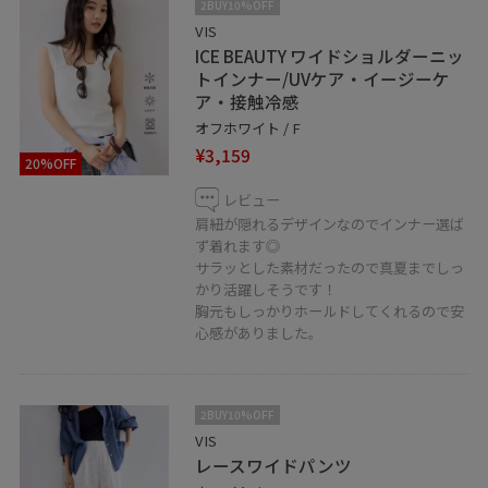
2BUY10%OFF
VIS
ICE BEAUTY ワイドショルダーニッ
トインナー/UVケア・イージーケ
ア・接触冷感
オフホワイト / F
¥3,159
20%OFF
レビュー
肩紐が隠れるデザインなのでインナー選ば
ず着れます◎
サラッとした素材だったので真夏までしっ
かり活躍しそうです！
胸元もしっかりホールドしてくれるので安
心感がありました。
2BUY10%OFF
VIS
レースワイドパンツ