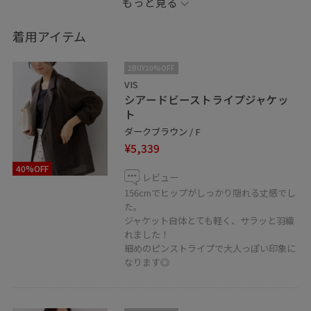
もっと見る
LINEで京阪百貨店VISスタッフにご相談は【友だち追加】
をタップ！！
着用アイテム
2BUY10%OFF
VIS
シアードビーストライプジャケッ
ト
ダークブラウン / F
¥5,339
40%OFF
レビュー
156cmでヒップがしっかり隠れる丈感でし
た。
ジャケット自体とても軽く、サラッと羽織
れました！
細めのピンストライプで大人っぽい印象に
なります◎