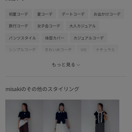
初夏コーデ
夏コーデ
デートコーデ
お出かけコーデ
旅行コーデ
女子会コーデ
大人カジュアル
パンツスタイル
体型カバー
カジュアルコーデ
シンプルコーデ
きれいめコーデ
VIS
ナチュラル
イエベ春
混合
トップス
キャミソール
もっと見る
ジャケット/アウター
テーラードジャケット
パンツ
バッグ
ショルダーバッグ
シューズ
サンダル
misakiのその他のスタイリング
BVA16030
BVF16050
BVS16130
BVV16030
BVX36110
26officecasual
ICEBEAUTY
Tシャツ
UVケア
VIS_2026SS_POLO2
vis_26ssbag