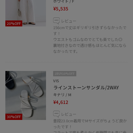
ホワイト / F
¥5,535
レビュー
20%OFF
156cmで丈はギリギリ引きずらなかったで
す！
ウエストもゴムなのでとても楽でした◎
裏地付きなので透け感もほとんど気になら
なかったです。
2BUY10%OFF
VIS
ラインストーンサンダル/2WAY
キナリ / M
¥4,612
レビュー
30%OFF
普段23.0cm着用でMサイズがちょうど良か
ったです！
フラットで底も柔らかく長時間でも楽に歩