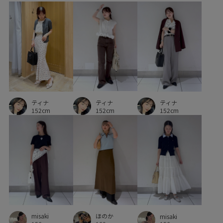
ポケット付き
マーメイドスカート
メリハリ
ラインストーン
レディライク
ワンピース
上品
下着
伸縮性
低反発
収納力
取り外し可能
取り外し可能なショルダー
大人っぽい
定番
定番色
幅広
接触冷感
旅行
楽ちん
歩きやすい
ティナ
洗濯機で洗える
痛くなりにくい
着回しやすい
ティナ
ティナ
152cm
152cm
152cm
立体感
細見え
華やか
薄手
軽くて柔らかい
透け感
長財布
高級感
misaki
ほのか
misaki