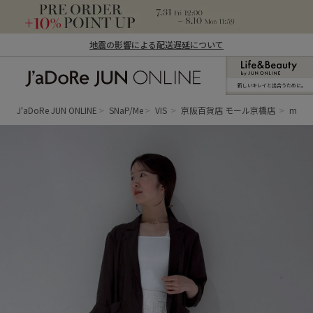
地震の影響による配送遅延について
新しいキレイと出合うために。
J'aDoRe JUN ONLINE（ジャドール ジュ
ン オンライン）
J'aDoRe JUN ONLINE
SNaP/Me
VIS
京阪百貨店 モール京橋店
misak