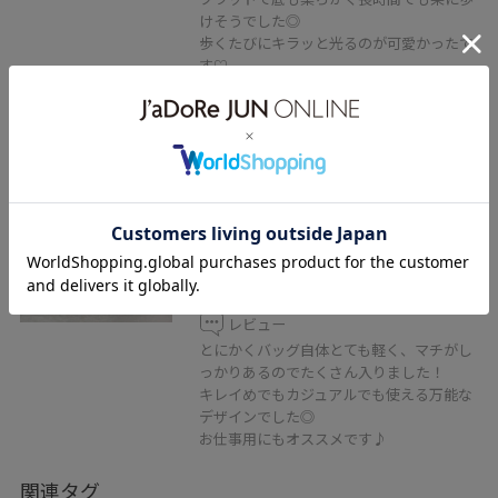
けそうでした◎
歩くたびにキラッと光るのが可愛かったで
す♡
予約
VIS
【軽量】フロント金具エアリーソ
フトミニショルダーバッグ
ブラック / F
¥5,929
レビュー
とにかくバッグ自体とても軽く、マチがし
っかりあるのでたくさん入りました！
キレイめでもカジュアルでも使える万能な
デザインでした◎
お仕事用にもオススメです♪
関連タグ