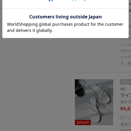
オフホ
¥7,9
レ
大人
ワーの
こと
ハー
が付い
ット
す。
2BUY
VIS
ライ
キナリ 
¥4,6
レ
30%OFF
普段2
サイ