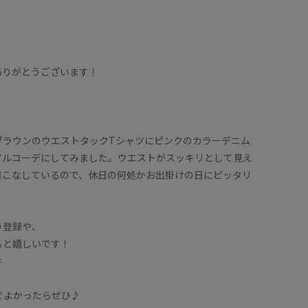
ありがとうございます！
ブラウンのウエストタックTシャツにピンクのカラーデニム
アルコーデにしてみました。ウエストがスッキリとして見え
着こなしているので、休日の何処かお出掛けの日にピッタリ
り登録や、
ると嬉しいです！
＊
のでよかったらぜひ♪