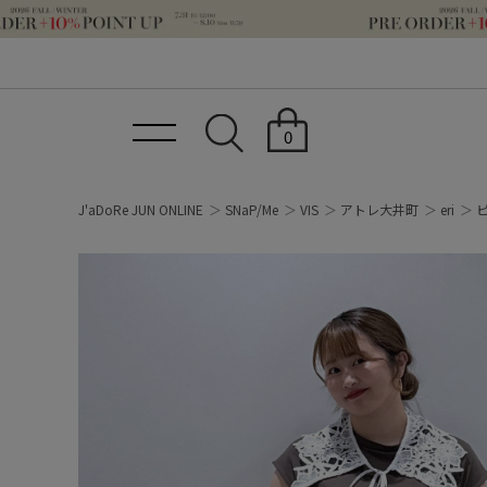
0
J'aDoRe JUN ONLINE
SNaP/Me
VIS
アトレ大井町
eri