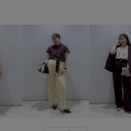
ストレート
イエベ春
乾
デニムパンツ
バッグ
シ
バンダナ/スカーフ
BVA1603
2BUY10%OFF対象商品
2WA
vis_26ss_summertops
vis_b
VIS_restockbag
vis_white_b
ウエストタック
カジュアル
クッション
クッション性
コート
シンプル
ジャケ
ストラップ
ストレートデニ
チュニック
チュニック丈