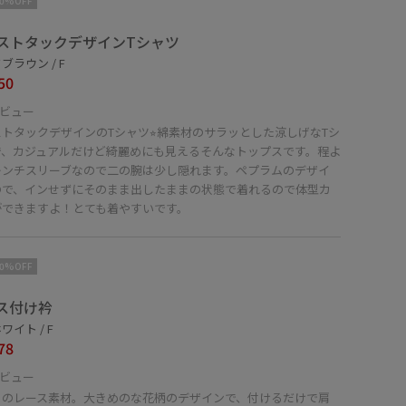
10%OFF
ストタックデザインTシャツ
ブラウン / F
50
ビュー
トタックデザインのTシャツ⭐︎綿素材のサラッとした涼しげなTシ
で、カジュアルだけど綺麗めにも見えるそんなトップスです。程よ
レンチスリーブなので二の腕は少し隠れます。ペプラムのデザイ
ので、インせずにそのまま出したままの状態で着れるので体型カ
ができますよ！とても着やすいです。
10%OFF
ス付け衿
ワイト / F
78
ビュー
きのレース素材。大きめのな花柄のデザインで、付けるだけで肩