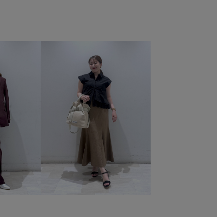
燥
トップス
Tシャツ/カットソー
パンツ
ョルダーバッグ
シューズ
サンダル
財布/小物
0
BVM36200
BVN16050
BVS16170
BVX45140
Yで使える
vadle
VIS_26SS
vis_26ss_summergoods
r31
VIS_hotbeauty_styling
vis_junetops
ag
Wtops_pickup
きれいめ
ふかふか
インソール
カットソー
カットソー素材
カラーバリエーション豊富
コットン
コットン100%
コーディネートしやすい
ット
スエード
スカート
スキニーシルエット
ム
スラックス
タイト
タック
ダウン
デニム生地
トレンド
フィット感
フェイクスエード