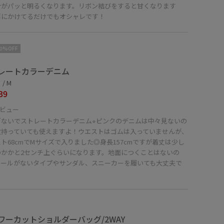
分がパッと明るくなります。リボン結びをすると甘くなります
肩にかけてるだけでもオシャレです！
10%OFF
レートカラーデニム
/ M
39
ビュー
ぎないでストレートカラーデニム⭐︎ピンクのデニムは中々見ないの
枚持っていても使えますよ！ウエストはゴムは入っていませんが、
ト68cmでMサイズで入りました◎身長157cmですが着丈は少し
のかかと2センチ上ぐらいになります。地面につくことはないの
ヒールがないタイプやサンダル、スニーカーを履いても大丈夫で
ワーカットショルダーバッグ/2WAY