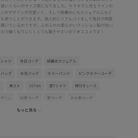
ど良いぐらいのサイズ感になりました。キラキラと光るラインの
ーンのデザインが可愛いく、そして綺麗めにもカジュアルにもど
でも使うことができます。個人的にリアルバイをして毎日９時間
は履いているのですが、ふかふかの柔らかいクッション製が効い
るので痛くなりにくくとても履きやすいのでオススメです！
Tシャツ
休日コーデ
綺麗めカジュアル
ーバッグ
お花バッグ
カラーパンツ
ピンクカラーコーデ
ト
骨スト
157cm
夏Tシャツ
襟付きレース
クデニム
初夏コーデ
夏コーデ
お仕事コーデ
もっと見る
デ
旅行コーデ
フェスコーデ
推し活コーデ
ル
パンツスタイル
体型カバー
カジュアルコーデ
コーデ
シンプルコーデ
きれいめコーデ
VIS