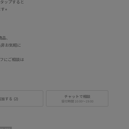
をタップすると
⭐︎
商品、
是非お気軽に
ッフにご相談は
チャットで相談
追加する
(2)
受付時間 10:00〜19:00