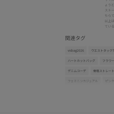
ょう
スト
ちら
以上
てい
関連タグ
visbag2026
ウエストタック
ハートカットバッグ
フラワ
デニムコーデ
骨格ストレー
フェミニンカジュアル
ピン
デートコーデ
お出かけコー
女子会コーデ
大人カジュア
ヘルシーコーデ
フェミニン