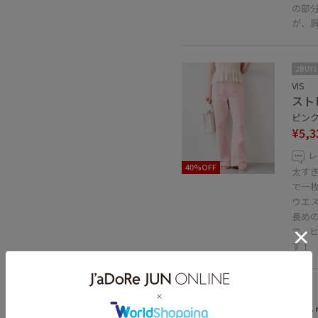
の部
が、
2BUY
VIS
スト
ピンク 
¥5,3
レ
40%OFF
太す
で一
ウエス
長め
で、
す！
VIS
フラ