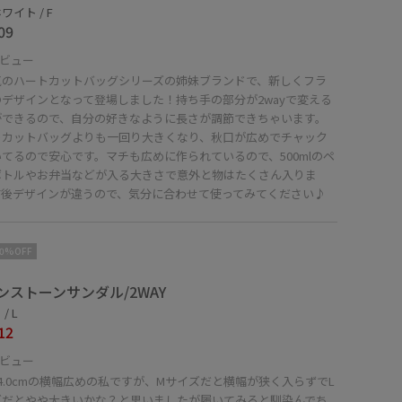
ワイト / F
09
ビュー
気のハートカットバッグシリーズの姉妹ブランドで、新しくフラ
デザインとなって登場しました！持ち手の部分が2wayで変える
ができるので、自分の好きなように長さが調節できちゃいます。
トカットバッグよりも一回り大きくなり、秋口が広めでチャック
てるので安心です。マチも広めに作られているので、500mlのペ
ボトルやお弁当などが入る大きさで意外と物はたくさん入りま
前後デザインが違うので、気分に合わせて使ってみてください♪
10%OFF
ンストーンサンダル/2WAY
/ L
12
ビュー
4.0cmの横幅広めの私ですが、Mサイズだと横幅が狭く入らずでL
ズだとやや大きいかな？と思いましたが履いてみると馴染んでち