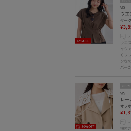
2BUY
VIS
ウエ
ダーク
¥3,8
レ
12%OFF
ウエス
ャツ
くフ
ンな
バー
2BUY
VIS
レー
オフホ
¥1,3
レ
30%OFF
襟付