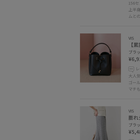
156
上半
ムと
VIS
【累
ブラック
¥6,9
レ
大人
ゴー
マチ
VIS
膨れ
ブラック
¥5,4