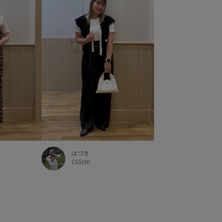
心地
透け感
通気性
長財布
限定カラー
高級感
はづき
155cm