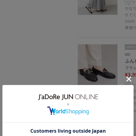
レ
かな
せて
156
骨格
2BUY
VIS
ふん
ブラック
¥3,9
レ
50%OFF
普段2
履け
かな
イテ
関連タグ