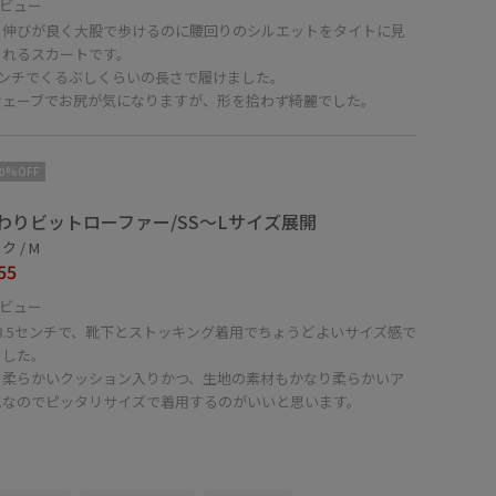
ビュー
り伸びが良く大股で歩けるのに腰回りのシルエットをタイトに見
くれるスカートです。
センチでくるぶしくらいの長さで履けました。
ウェーブでお尻が気になりますが、形を拾わず綺麗でした。
10%OFF
わりビットローファー/SS〜Lサイズ展開
 / M
55
ビュー
3.5センチで、靴下とストッキング着用でちょうどよいサイズ感で
ました。
り柔らかいクッション入りかつ、生地の素材もかなり柔らかいア
ムなのでピッタリサイズで着用するのがいいと思います。