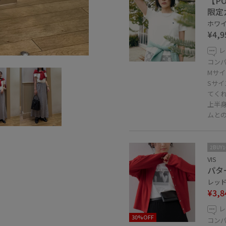
【P
限定
ホワイト
¥4,9
レ
コン
Mサイ
Sサ
てく
上半
ムと
2BUY
VIS
パタ
レッド 
¥3,8
レ
30%OFF
コン