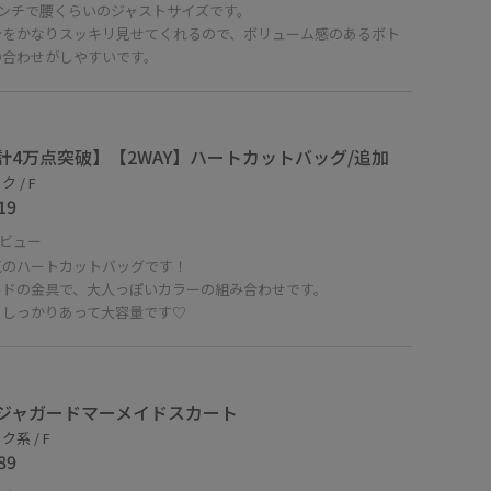
センチで腰くらいのジャストサイズです。
身をかなりスッキリ見せてくれるので、ボリューム感のあるボト
の合わせがしやすいです。
計4万点突破】【2WAY】ハートカットバッグ/追加
 / F
19
ビュー
気のハートカットバッグです！
ルドの金具で、大人っぽいカラーの組み合わせです。
もしっかりあって大容量です♡
ジャガードマーメイドスカート
系 / F
89