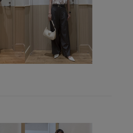
カットバッグ
vis_追加
visハート
Web限定カラー
ickup
お気に入り登録急増中
N
きれいめ
さらりとした
さりげないアクセント
カジュアルすぎない
カットソー
カットソー素材
ギンガムチェック
ゴム仕様
シンプル
ジャガード
タイルアップ
ストレスフリー
スラックス
セット
チョコ
デイリー使い
デニム合わせ
ニット
スエード
フェイクレザー
フェミニン
ブラウス
メイドシルエット
ミルクティー
メッシュ
ワンピース
性
使い回し
別注
別注アイテム
取り外し可能
合わせやすい
大人っぽい
定番
快適
快適な着心地
すい
細く見える
羽織としても使える
薄手