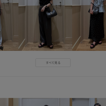
vis_white_bag
vis_ハート
Wminibag_pickup
Wtops_p
お気に入り登録数上昇中_WOME
オールシーズン
カジュアル
カラーバリエーション豊富
ジャケット
スエード
ス
タイト
タイトスカート
すべて見る
ニュアンスカラー
フェイク
ベルト
ベーシック
マー
万能アイテム
上品
伸縮
取り外し可能なショルダー
毛玉になりにくい
着脱しや