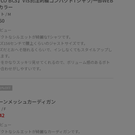
OLO BCS】VIS別注刺繍コンパクトTシャツ/一部WEB
カラー
 / M
50
ビュー
パクトなシルエットが綺麗なTシャツです。
ズ156センチで腰上くらいのジャストサイズです。
イズだとおへそ隠れるくらいで、インしなくてもスタイルアップし
れます。
身をかなりスッキリ見せてくれるので、ボリューム感のあるボト
の合わせがしやすいです。
10%OFF
ーンメッシュカーディガン
/ F
42
ビュー
パクトなシルエットが綺麗なカーディガンです。