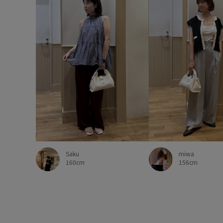
Saku
miwa
160cm
156cm