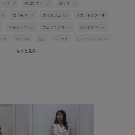
ートコーデ
お出かけコーデ
旅行コーデ
ーデ
女子会コーデ
大人カジュアル
スカートスタイル
デ
ヘルシーコーデ
フェミニンコーデ
シンプルコーデ
ーブ
ブルべ冬
混合
トップス
Tシャツ/カットソー
もっと見る
バッグ
ショルダーバッグ
シューズ
ローファー
VK16150
BVM76100
BVX44040
2025セレモニー
る
BVK45040_styling
Exclusive_GW
Ssize_akisuda
lo26vol6
VIS_20251107_OUTERSTYLE
6SS_POLO2
vis_26ssbag
vis_bagpick
vis_ceremony
s_heartbag
vis_heartbagdorama
vis_highreviews
kazakisae_june
VIS_staffbag
VIS_TIMESALE