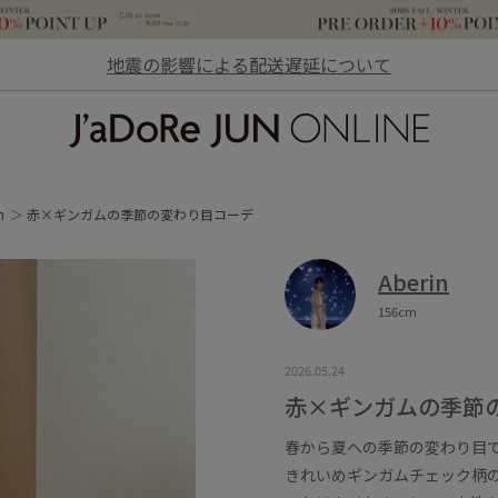
地震の影響による配送遅延について
JaDoRe JUN ONLINE
n
赤×ギンガムの季節の変わり目コーデ
Aberin
156cm
2026.05.24
赤×ギンガムの季節
春から夏への季節の変わり目
きれいめギンガムチェック柄