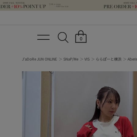
0
J'aDoRe JUN ONLINE
SNaP/Me
VIS
ららぽーと横浜
Aberi