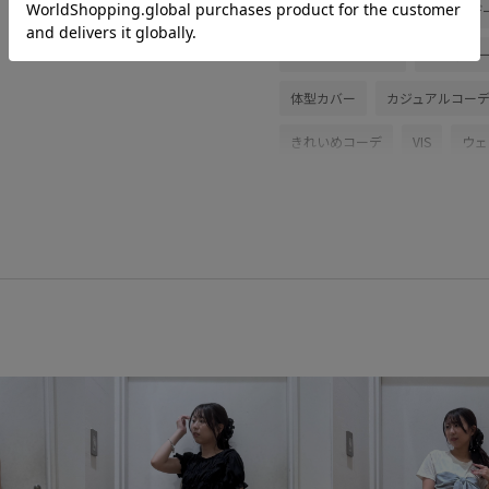
初夏コーデ
夏コーデ
デ
アウトドアコーデ
推し活コ
体型カバー
カジュアルコー
きれいめコーデ
VIS
ウェ
カーディガン
スカート
BVA36010
BVC16050
B
250425_polo
2WAYで使え
Tシャツ
visgoods
vispo
VIS_2026SS_POLO
VIS_202
vis_dissectionbieasy0614
vi
VIS_hotbeauty_styling
vis_o