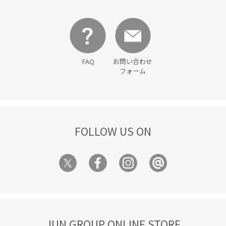
着回しやすい
程よいボリューム
立体的
美シルエット
脚長効果
薄手
軽快
透け感
通勤バッグ
長財布
靴下
FAQ
お問い合わせ
フォーム
FOLLOW US ON
JUN GROUP ONLINE STORE