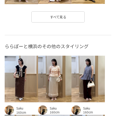
エレガント
オフィス
オフィスカジュアル
オールインワン
カジュアル
カットソー
すべて見る
カットソー素材
カップ付き
キャラメル
クッション
コットン
コーディネートしやすい
ららぽーと横浜のその他のスタイリング
コーディネートのアクセント
サイズ調整
シャツ
シャツ地
シンプル
シンプルコーデ
スエード
スカート
スタイルアップ
スッキリ
ストラップ
ストレスフリー
ストレッチ性
ストレッチ素材
セットアップ
チェーン
チャンキーヒール
デザインがポイント
デニムスタイル
デニム生地
Saku
Saku
トレンド
ニット
ハイウエスト
バランスが良い
Saku
160cm
160cm
160cm