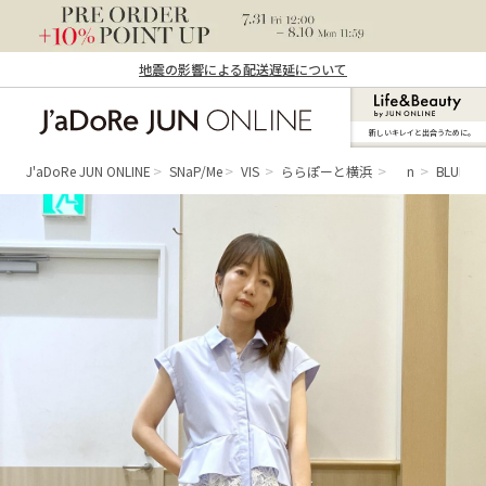
地震の影響による配送遅延について
新しいキレイと出合うために。
J'aDoRe JUN ONLINE（ジャドール ジュ
ン オンライン）
J'aDoRe JUN ONLINE
SNaP/Me
VIS
ららぽーと横浜
n
BLUE