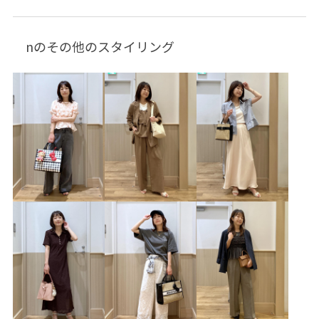
ネックレス
BVA16040
BVF16010
BVH16180
BVS16110
BVW35010
BVX36010
BVZ16250
nのその他のスタイリング
26officecasual
26SSceremony
26_31collaboration
2BUY10%OFF対象商品
2WAYで使える
Ssize_akisuda
Tシャツ
VIS_2026SS_POLO2
vis_26ssbag
vis_26ss_summergoods
vis_26ss_summertops
VIS_ceremony_2026
vis_okazakisae_may
vis_pickuppants
vis_pickuptops
Wbottoms_pickup
Wpickup_items
Wshoes_pickup
きちんと感
きれいめ
さらっとした表面
さらりとした
とにかく軽い
アメリカンスリーブ
ウエストマーク