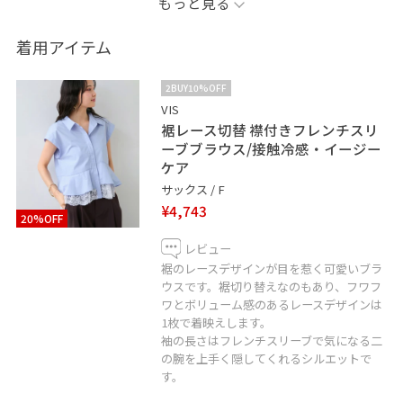
もっと見る
——————————————
【information】
着用アイテム
▷お気に入りの投稿やスタッフを♡ボタンからお気に入
りに追加して頂くと
2BUY10%OFF
『お気に入り』のタブから投稿をご覧いただけます。
VIS
裾レース切替 襟付きフレンチスリ
後で見返す時にも探しやすくなりますので、ぜひお試し
ーブブラウス/接触冷感・イージー
くださいね
ケア
サックス / F
▶︎ LINEで在庫のお問い合わせや商品、コーディネートの
¥4,743
20%OFF
ご相談など是非お気軽にお問い合わせくださいませ。
LINEでららぽーと横浜VISスタッフにご相談は【友だち追
レビュー
裾のレースデザインが目を惹く可愛いブラ
加】をタップ！
ウスです。裾切り替えなのもあり、フワフ
ワとボリューム感のあるレースデザインは
1枚で着映えします。
袖の長さはフレンチスリーブで気になる二
の腕を上手く隠してくれるシルエットで
す。