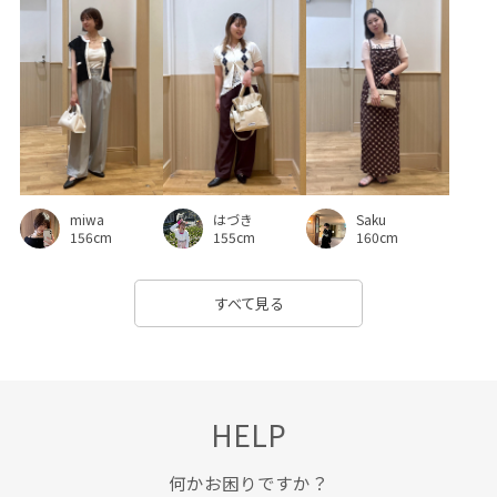
パンツにもスカートにも
パンプス
フェミニン
フォーマル
フォーマルシーン
フレンチスリーブ
ブラウス
ヘルシー
ベーシック
ペプラム
ボリューム感
ポケット付き
ポリエステル
レイヤードデザイン
レザー調
ローウエスト
Saku
miwa
はづき
ローファー
ワイドシルエット
ワイドパンツ
160cm
156cm
155cm
ワンウォッシュ
ワンピース
上品
下着
伸縮性
すべて見る
使い勝手がいい
入園式
卒園式入学式
卒業式入学式
収納力
大人っぽい
大人カジュアル
安定感
履き心地が良い
幅広
弁当箱
接触冷感
日傘
HELP
柔らかな印象
歩きやすい
洗濯機で洗える
涼しげ
何かお困りですか？