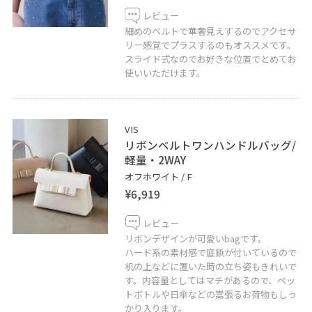
レビュー
細めのベルトで華奢見えするのでアクセサ
リー感覚でプラスするのもオススメです。
スライド式なのでお好きな位置でとめてお
使いいただけます。
VIS
リボンベルトワンハンドルバッグ/
軽量・2WAY
オフホワイト / F
¥6,919
レビュー
リボンデザインが可愛いbagです。
ハード系の素材感で底鋲が付いているので
机の上などに置いた時の立ち姿もきれいで
す。内容量としてはマチがあるので、ペッ
トボトルや日傘などの嵩張るお荷物もしっ
かり入ります。