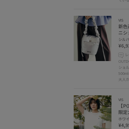
VIS
新色
ニシ
シルバー
¥6,9
レ
OUT
ショ
500
大人
VIS
【P
限定
ホワイト
¥4,9