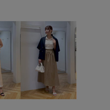
シーズン
カジュアル
カジュアルすぎない
カーディガン
ギンガムチェック
クッション
サイズ調整
シャツ
シンプル
ジャケット
スエード
ストレスフリー
スラックス
セットアップ
使い
デニム合わせ
ドロストデザイン
ハリ感
にも
フレンチスリーブ
ブラウス
ベーシック
テル
ロゴ刺繍
ワイドデニム
万能アイテム
伸縮性
テム
別注コラボバッグ
合わせやすい
安定感
定番
なりにくい
涼しげ
着やすい
着回しやすい
感
薄手
袖がポイント
透け感
長く使える