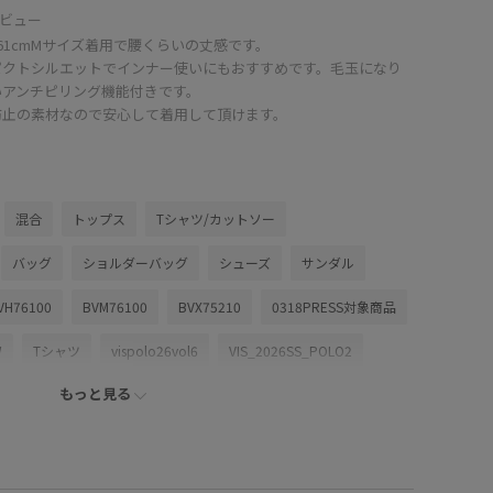
ビュー
61cmMサイズ着用で腰くらいの丈感です。
パクトシルエットでインナー使いにもおすすめです。毛玉になり
いアンチピリング機能付きです。
防止の素材なので安心して着用して頂けます。
混合
トップス
Tシャツ/カットソー
バッグ
ショルダーバッグ
シューズ
サンダル
VH76100
BVM76100
BVX75210
0318PRESS対象商品
W
Tシャツ
vispolo26vol6
VIS_2026SS_POLO2
もっと見る
_26ss_summertops
VIS_outdoor
VIS_outdoor2
oms_pickup
Web限定カラー
Wpickup_items
kup
お気に入り急上昇_pickup
さらりとした
オフィス