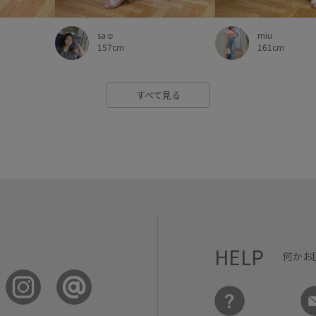
sa☺︎
miu
157cm
161cm
すべて見る
HELP
何かお