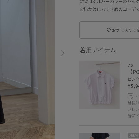
雑貨はシルバーカラーのバッ
お出かけにおすすめのコーデ
お気に入りに
着用アイテム
VIS
【P
ピンク 
¥5,9
レ
身長1
フレ
裾に
2BUY