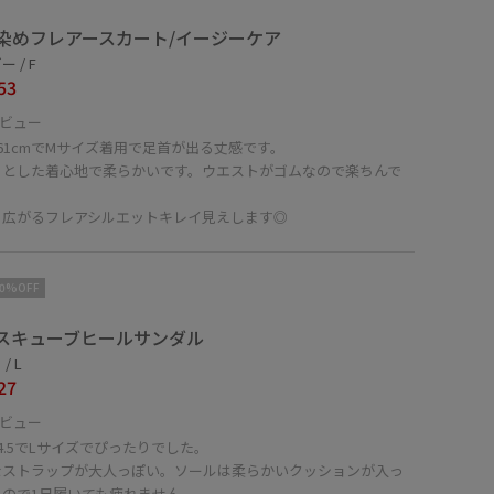
染めフレアースカート/イージーケア
 / F
53
ビュー
61cmでMサイズ着用で足首が出る丈感です。
ッとした着心地で柔らかいです。ウエストがゴムなので楽ちんで
く広がるフレアシルエットキレイ見えします◎
10%OFF
スキューブヒールサンダル
/ L
27
ビュー
4.5でLサイズでぴったりでした。
なストラップが大人っぽい。ソールは柔らかいクッションが入っ
るので1日履いても疲れません。