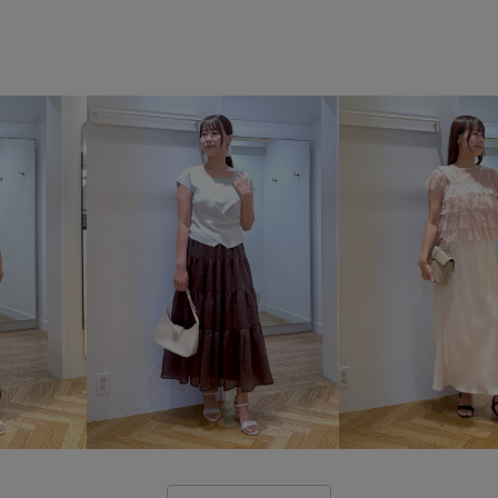
オフィスカジュアル
オール
カラーバリエーション豊富
コーディネートのアクセント
スタイルアップ
ストラップ
チャンキーヒール
デイリー
パンツ
パンツにもスカート
ベーシックカラー
ポリエス
使い回し
別注
別注アイ
幅広
歩きやすい
毛玉に
秋にぴったり
秋冬
立体
限定カラー
靴下
高級感