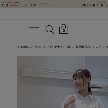
0
J'aDoRe JUN ONLINE
SNaP/Me
VIS
五反田東急スクエア
m