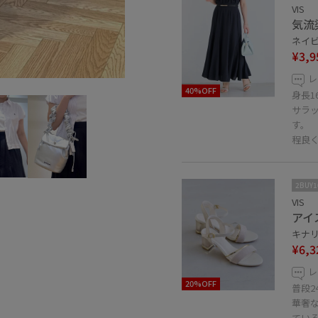
VIS
気流
ネイビー
¥3,9
レ
40%OFF
身長1
サラ
す。
程良
2BUY
VIS
アイ
キナリ 
¥6,3
レ
20%OFF
普段2
華奢
てい