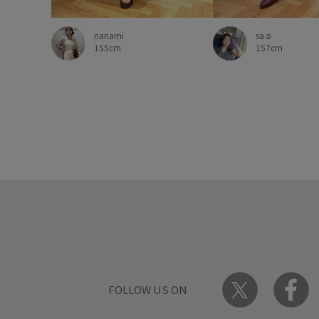
nanami
sa☺︎
155cm
157cm
FOLLOW US ON