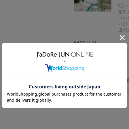
レ
身長1
コン
にく
透け
関連タグ
VIS
ウェーブ
イエベ春
シャツ/ブラウス
スカート
BVA16040
BVC36160
B
26officecasual
Exclusive_G
vis_26ss_summergoods
vis
vis_pickup_july_bag
Wbott
Wshoes_pickup
Wtops_pic