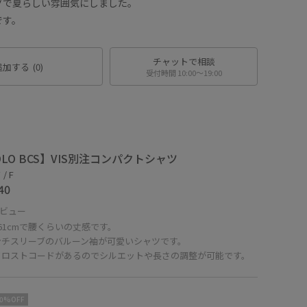
グで夏らしい雰囲気にしました。
です。
チャットで相談
追加する
(0)
受付時間 10:00〜19:00
OLO BCS】VIS別注コンパクトシャツ
/ F
40
ビュー
61cmで腰くらいの丈感です。
ンチスリーブのバルーン袖が可愛いシャツです。
ドロストコードがあるのでシルエットや長さの調整が可能です。
10%OFF