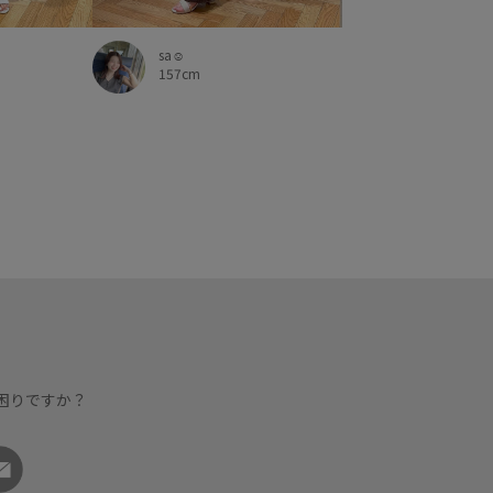
sa☺︎
157cm
困りですか？