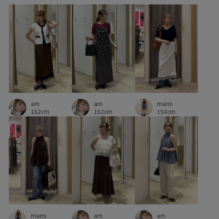
オフィスカジュアル
オールシーズン
カジュアル
カラーデニム
カラーバリエーション豊富
カーディガン
クッション
コットン
コットン100%
サイズ調整
シャーリング
シンプル
ジャケット
スエード
スカート
スタイルアップ
ストラップ
am
mami
ストレスフリー
スラックス
センタープレス
am
162cm
154cm
162cm
チャンキーヒール
チョコ
デイリー使い
デニム合わせ
トレンド
ニュアンスカラー
パンツにもスカートにも
フェイクスエード
フェイクレザー
フェミニン
フレアデニム
ブレスレット
ベルト
ベーシック
ペプラム
mami
am
am