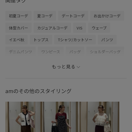
初夏コーデ
夏コーデ
デートコーデ
お出かけコーデ
体型カバー
カジュアルコーデ
VIS
ウェーブ
イエベ秋
トップス
Tシャツ/カットソー
パンツ
デニムパンツ
ワンピース
バッグ
ショルダーバッグ
シューズ
サンダル
ヘアアクセサリー
シュシュ
もっと見る
BVA16040
BVE16030
BVM76100
BVS16070
BVX44040
BVZ16220
0318PRESS対象商品
amのその他のスタイリング
2025セレモニー
250425_polo
26SSデニムpick_up
2WAYで使える
BVK45040_styling
Exclusive_GW
onepiece_pickup
Ssize_akisuda
Tシャツ
visgoods