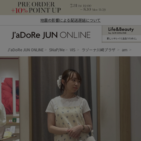
地震の影響による配送遅延について
新しいキレイと出合うために。
J'aDoRe JUN ONLINE（ジャドール ジュ
ン オンライン）
J'aDoRe JUN ONLINE
SNaP/Me
VIS
ラゾーナ川崎プラザ
am
フ