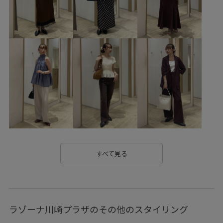
vispolo26vol6
VIS_20251107_OUTERSTYLE
VIS_2026SS_POLO
VIS_2026SS_POLO2
vis_26ssbag
vis_bagpick
vis_ceremony
vis_dissectionbieasy0614
vis_heartbag
vis_heartbagdorama
vis_highreviews
VIS_hotbeauty_styling
vis_okazakisae_may
VIS_smallsize
VIS_staffbag
vis_white_bag
vis_ハートカットバッグ
vis_追加
visハート
Wbag_pickup
Wbottoms_pickup
Web限定カラー
すべて見る
Wminibag_pickup
Wshoes_pickup
Wtops_pickup
お気に入り登録急増中
お気に入り登録数上昇中_WOMEN
ラゾーナ川崎プラザのその他のスタイリング
ふんわり
アシンメトリー
オフィス