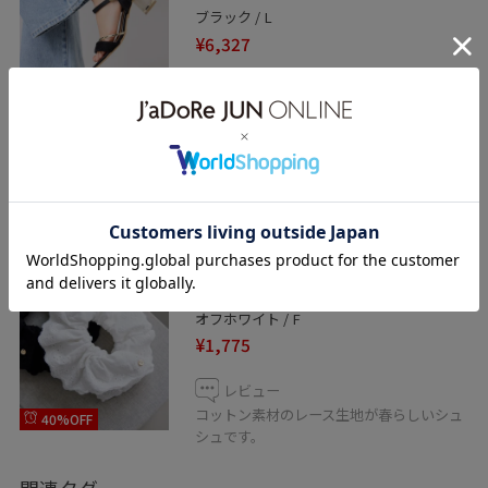
ブラック / L
¥6,327
レビュー
クリアのヒールが夏らしいサンダルです。
20%OFF
しっかりヒールはありますが、甲と足首で
しっかりストラップが支えてくれるので歩
きやすいです。
VIS
コットンレースシュシュ
オフホワイト / F
¥1,775
レビュー
コットン素材のレース生地が春らしいシュ
40%OFF
シュです。
関連タグ