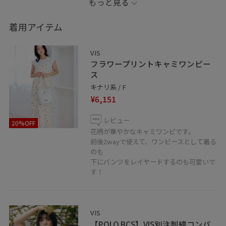
もっと見る
★∻∹⋰⋰ ☆∻∹⋰⋰ ★∻∹⋰⋰ ☆∻∹⋰⋰
着用アイテム
▷information
投稿やスタッフをハートボタンからお気に入り追加して
VIS
いただくと、【お気に入り】タブから投稿をご覧頂きや
フラワープリントキャミワンピー
すくなります！
ス
ぜひお試しください❤️
キナリ系 / F
¥6,151
LINEで在庫のお問い合わせや商品、コーディネートのご
レビュー
20%OFF
相談など是非お気軽にお問い合わせくださいませ。
花柄が華やかなキャミワンピです。
LINEでラゾーナ川崎VISスタッフにご相談は【友だち追
前後2wayで使えて、ワンピースとして着る
のも
加】をタップ！！
下にパンツをレイヤードするのも可愛いで
す！
VIS
【POLO BCS】VIS別注刺繍コンパ