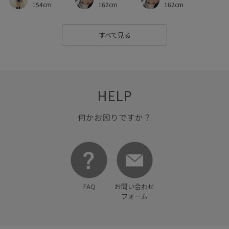
ポリエステル
ミルクティー
レーストップス
154cm
162cm
162cm
万能アイテム
伸縮性
使い回し
別注
すべて見る
別注アイテム
取り外し可能
取り外し可能なショルダー
合わせやすい
女性らしい印象
安定感
定番
履きやすい
幅広
歩きやすい
毛玉になりにくい
HELP
涼しげ
細見え
華やか
薄手
謝恩会・パーティー
何かお困りですか？
透け感
長財布
限定カラー
靴下
高級感
FAQ
お問い合わせ
フォーム