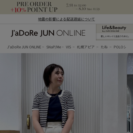
地震の影響による配送遅延について
新しいキレイと出合うために。
J'aDoRe JUN ONLINE（ジャドール ジュ
ン オンライン）
J'aDoRe JUN ONLINE
SNaP/Me
VIS
札幌アピア
たね
POLOシリ