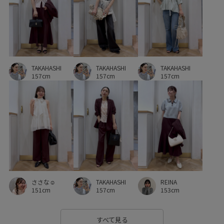
使い回し
冷房対策
切り替え
別注
別注アイテム
収納力
取り外し可能
取り外し可能なショルダー
合わせやすい
吸水速乾
定番
接触冷感
旅行
TAKAHASHI
TAKAHASHI
TAKAHASHI
春夏
毛玉になりにくい
洗濯機で洗える
爽やか
157cm
157cm
157cm
着やすい
着回しやすい
着心地が良い
程よいゆとり
脚がきれいに見える
艶感
薄手
軽くて柔らかい
透け感
長財布
限定カラー
高級感
高見え
ささな☺︎
TAKAHASHI
REINA
151cm
157cm
153cm
すべて見る