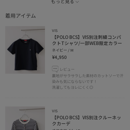
もっと見る
【Information】
着用アイテム
Instagram→ta_ne0807
VIS
【POLO BCS】VIS別注刺繍コンパ
お気に入りの投稿や、スタッフをハートボタンからお気
クトTシャツ/一部WEB限定カラー
に入り登録して頂くと【お気に入り】タブから投稿を頂
ネイビー / M
¥4,950
きやすくなりますので、ぜひご利用下さいませ♡
レビュー
LINEで在庫のお問い合わせや商品、コーディネートのご
裏地がサラサラした素材のカットソーで汗
相談など是非お気軽にお問い合わせくださいませ。
染みも気にならないです！
洗濯してもヨレにくく◎
LINEで札幌アピアVISスタッフにご相談は【友だち追加】
をタップ！！
VIS
【POLO BCS】VIS別注クルーネッ
クカーデ