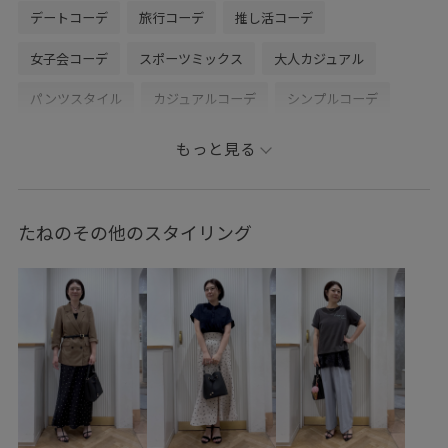
デートコーデ
旅行コーデ
推し活コーデ
女子会コーデ
スポーツミックス
大人カジュアル
パンツスタイル
カジュアルコーデ
シンプルコーデ
コラボアイテム
VIS
ナチュラル
ブルべ夏
乾燥
もっと見る
高身長
トップス
Tシャツ/カットソー
カーディガン
パンツ
バッグ
ショルダーバッグ
シューズ
たねのその他のスタイリング
パンプス
BVA36040
BVK76100
BVM76100
BVS36200
BVX36110
1枚でも着れる
26officecasual
Exclusive_GW
LightAiry
MSpecial_pickup
Tシャツ
UVケア
vispolo26vol6
VIS_2026SS_POLO2
vis_26ssbag
vis_okazakisae_may
Vカット