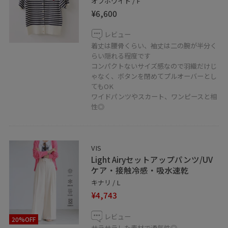
オフホワイト / F
¥6,600
レビュー
着丈は腰骨くらい、袖丈は二の腕が半分く
らい隠れる程度です
コンパクトないサイズ感なので羽織だけじ
ゃなく、ボタンを閉めてプルオーバーとし
てもOK
ワイドパンツやスカート、ワンピースと相
性◎
VIS
Light Airyセットアップパンツ/UV
ケア・接触冷感・吸水速乾
キナリ / L
¥4,743
レビュー
20%OFF
サラサラした素材で通気性◎