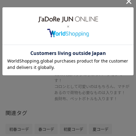
予約
VIS
【軽量】フロント金具エアリーソ
フトミニショルダーバッグ
オフホワイト / F
¥5,929
レビュー
visの人気バッグの小ぶりバージョンで
す！
コロンとして可愛いのはもちろん、マチが
あるので荷物も必要なものは入ります！
長財布、ペットボトルも入ります！
関連タグ
初春コーデ
春コーデ
初夏コーデ
夏コーデ