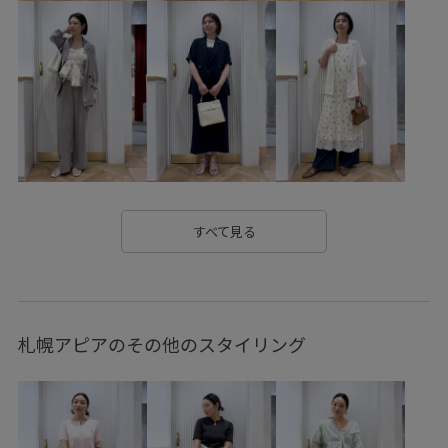
Wbag_pickup
Web限定カラー
Wtops_pickup
きちんと感
きれいに見える
さらっとした肌触り
さらっと着れる
さらりとした
インソール
オフィス
オフィスカジュアル
オールシーズン
カジュアル
カラーバリエーション豊富
クッション
クッション性
コットン
シンプル
ジャケット
スカート
すべて見る
スッキリ
スッキリ見え
ストレスフリー
スラックス
セット
セットアップ
セットアップ対象商品
タック
札幌アピアのその他のスタイリング
デイリー使い
デニム合わせ
ドライ
ドライタッチ
バブーシュ
ベルト
ベーシック
ローヒール
ワイドパンツ
万能アイテム
上品
伸縮性