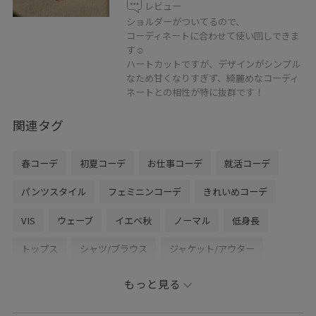
レビュー
ショルダーがついてるので、
コーディネートに合わせて使い回しできま
す☺︎
ハートカットですが、デザインがシンプル
なため甘くなりすぎず、綺麗めなコーディ
ネートとの相性が特に抜群です！
関連タグ
春コーデ
初夏コーデ
お仕事コーデ
就活コーデ
パンツスタイル
フェミニンコーデ
きれいめコーデ
VIS
ウェーブ
イエベ秋
ノーマル
低身長
トップス
シャツ/ブラウス
ジャケット/アウター
テーラードジャケット
パンツ
バッグ
もっと見る
ショルダーバッグ
シューズ
パンプス
アクセサリー