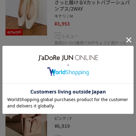
さっと履けるVカットバブーシュパ
ンプス/2WAY
キナリ / M
¥3,953
40%OFF
レビュー
普段23~23.5着用でMがちょうど良かった
です！靴下と合わせると尚良いです！とて
も柔らかいので履きやすくとても楽です！
丸みがありゴールドが入ったヒール部分が
高見えします！カジュアルから綺麗めまで
幅広く合わせられます！
VIS
【累計4万点突破】【2WAY】ハー
トカットバッグ/追加
ピンク / F
¥6,919