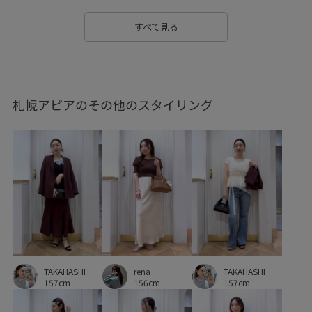
vis_ハートカットバッグ
vis_追加
visハート
Vカット
すべて見る
Wbag_pickup
Wminibag_pickup
Wpickup_items
Wshoes_pickup
お手入れしやすい
札幌アピアのその他のスタイリング
お気に入りアイテム_pickup
お気に入り登録急増中
お気に入り登録数上昇中_WOMEN
きちんと感
きれいに見える
さらりとした
みんながチェックしているアイテム_pickup
インソール
イージーケア
ウエストシェイプ
ウォッシャブル
オフィス
カジュアル
カラーバリエーション豊富
TAKAHASHI
TAKAHASHI
クッション
クッション性
rena
シャツ
シャーリング
157cm
157cm
156cm
シワになりにくい
シンプル
ジャケット
スエード