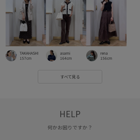
スカート
スタイリッシュ
スタンドカラー
スッキリ
スッキリ見え
セットアップ
セットアップ対象商品
ソフトタッチ
タック
チェーン
チョコ
デイリーで活躍
デニムパンツ
ニュアンスがある
TAKAHASHI
asami
rena
ニュアンスカラー
バブーシュ
ビスチェ
ピンタック
157cm
164cm
156cm
フェイクスエード
フェイクレザー
ブラウス
すべて見る
プルオーバー
ベルト
ベーシック
ボックスシルエット
ポリエステル
マニッシュ
マルチに活躍
マーメイドスカート
ミルクティー
HELP
メリハリ
リネン
レイヤード
レイヤード風
何かお困りですか？
ローヒール
ワイドパンツ
ワイドボトム
冷んやり