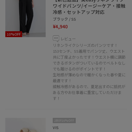
ワイドパンツ/イージーケア・接触
冷感・セットアップ対応
ブラック / SS
¥4,940
10%OFF
レビュー
リネンライクシリーズのパンツです！
153センチ、SS着用でパンツ丈、ウエスト
共に丁度よかったです！ウエスト横に調節
できるボタンがついているのでベルトなし
でも履けるのがポイントです！
生地感が薄めなので暖かくなった春や夏に
最適です！
接触冷感があるので、夏足出すのに抵抗が
ある方やお仕事着に重宝していただけま
す！
2BUY10%OFF
VIS