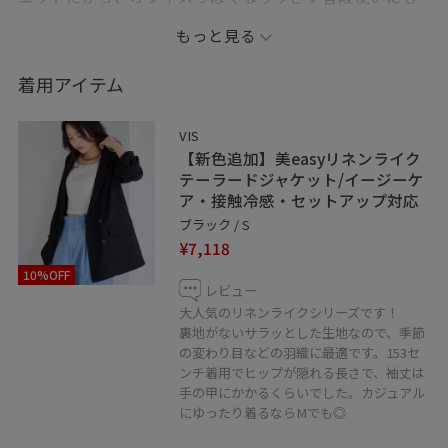
◎淡いピンクのバッグを差し色にして、上品さの中にか
もっと見る
わいらしさも取り入れたバランス感がポイント♡
着用アイテム
●Instagram→s2.yuzuki.0_0
VIS
●記載のないものにつきましては私物となります。
【新色追加】美easyリネンライク
●JUNのアプリではお気に入りのスタッフ、ショップを
テーラードジャケット/イージーケ
ア・接触冷感・セットアップ対応
《フォロー》して頂くことが出来ます。
ブラック / S
お好きなスタイリングは、ハートをタップで《お気に入
¥7,118
り》からすぐにご覧いただけますのでとても便利です♡
10%OFF
是非ご活用下さい！
レビュー
●LINEで在庫のお問い合わせや商品、コーディネートの
大人気のリネンライクシリーズです！
裏地がないサラッとした生地なので、季節
ご相談など是非お気軽にお問い合わせくださいませ。
の変わり目などの羽織に最適です。153セ
LINEで札幌アピアVISスタッフにご相談は【友だち追加】
ンチ着用でヒップが隠れる長さで、袖丈は
をタップ！
手の甲にかかるくらいでした。カジュアル
にゆったり着るならMでも◎