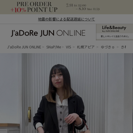
地震の影響による配送遅延について
新しいキレイと出合うために。
J'aDoRe JUN ONLINE（ジャドール ジュ
ン オンライン）
J'aDoRe JUN ONLINE
SNaP/Me
VIS
札幌アピア
ゆづき☺︎
きれい