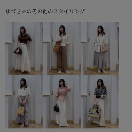
ネックレス
BVA36040
BVH36100
BVS36100
ゆづき☺︎のその他のスタイリング
BVV36100
BVX44040
BVZ75200
2025セレモニー
250425_polo
26officecasual
2WAYで使える
blouse_pickup
BVK45040_styling
Ssize_akisuda
Tシャツ
visgoods
VIS_20251107_OUTERSTYLE
VIS_2026SS_POLO
VIS_2026SS_POLO2
vis_26ssbag
vis_bagpick
vis_ceremony
vis_dissectionbieasy0614
vis_heartbag
vis_heartbagdorama
vis_highreviews
VIS_hotbeauty_styling
vis_okazakisae_may
vis_pickuppants
vis_shikanoma
VIS_smallsize
VIS_staffbag
VIS_TIMESALE
vis_white_bag