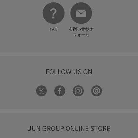
切り替え
取り外し可能
取り外し可能なショルダー
合わせやすい
履きやすい
接触冷感
旅行
FAQ
お問い合わせ
毎シーズン
洗濯OK
洗濯機で洗える
着やすい
フォーム
着心地が良い
秋冬
細見え
美easy
美easy_linen_ALL
美easyリネンライク
美シルエット
FOLLOW US ON
脚がきれいに見える
艶感
薄手
謝恩会・パーティー
軽い着心地
透け感
長財布
高級感
高見え
JUN GROUP ONLINE STORE