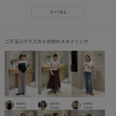
コーディネートの主役
シャツ
シャープ
シンプル
すべて見る
ジャケット
スウェット
スッキリ
スッキリ見え
ストラップ
スパンコール
セットアップ
タイツ
二子玉川ライズのその他のスタイリング
デイリー使い
トレンド
ニット
バブーシュ
バランスが良い
パンツ
パール
フェミニン
フォーマル
フレアシルエット
ブラウス
ベスト
ベルト
ポインテッドトゥ
モノトーン
ラメ
ラメ糸
ロングシーズン
ロングスカート
ワイドパンツ
ワンピース
万能アイテム
上品
Etsuko
tamaki
yukiko
主役アイテム
伸縮性
低反発
卒業式入学式
165cm
152cm
155cm
収納力
取り外し可能
取り外し可能なショルダー