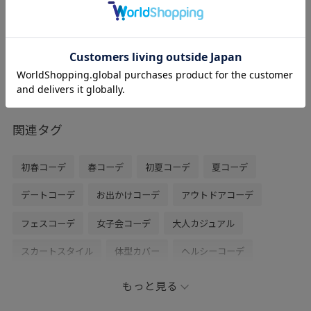
ラス
ダークブラウン / F
¥2,497
レビュー
フィット感のあるサイズ感でどんな服にも
合う形です。
関連タグ
初春コーデ
春コーデ
初夏コーデ
夏コーデ
デートコーデ
お出かけコーデ
アウトドアコーデ
フェスコーデ
女子会コーデ
大人カジュアル
スカートスタイル
体型カバー
ヘルシーコーデ
フェミニンコーデ
シンプルコーデ
きれいめコーデ
もっと見る
VIS
ストレート
ブルべ夏
ノーマル
トップス