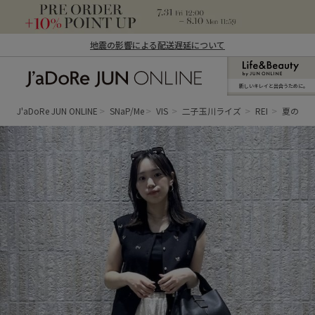
地震の影響による配送遅延について
新しいキレイと出合うために。
J'aDoRe JUN ONLINE（ジャドール ジュ
ン オンライン）
J'aDoRe JUN ONLINE
SNaP/Me
VIS
二子玉川ライズ
REI
夏のお