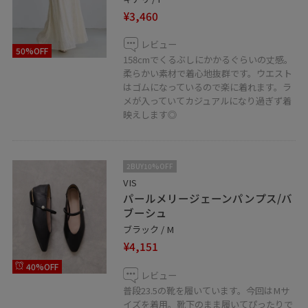
¥3,460
レビュー
50%OFF
158cmでくるぶしにかかるぐらいの丈感。
柔らかい素材で着心地抜群です。ウエスト
はゴムになっているので楽に着れます。ラ
メが入っていてカジュアルになり過ぎず着
映えします◎
2BUY10%OFF
VIS
パールメリージェーンパンプス/バ
ブーシュ
ブラック / M
¥4,151
40%OFF
レビュー
普段23.5の靴を履いています。今回はMサ
イズを着用。靴下のまま履いてぴったりで