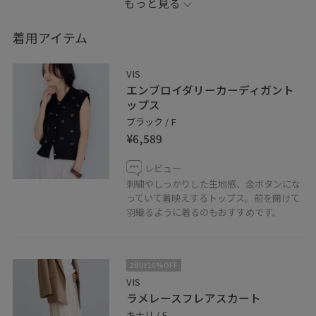
もっと見る
※掲載していないアイテム(アクセサリーを含む)は私物で
着用アイテム
す。
VIS
LINEで在庫のお問い合わせや商品、コーディネートのご
エンブロイダリーカーディガント
相談など是非お気軽にお問い合わせくださいませ。
ップス
LINEで二子玉川ライズVISスタッフにご相談は【友だち追
ブラック / F
¥6,589
加】をタップ！！
レビュー
刺繍やしっかりした生地感、金ボタンにな
っていて着映えするトップス。前を開けて
羽織るように着るのもおすすめです。
2BUY10%OFF
VIS
ラメレースフレアスカート
キナリ / F