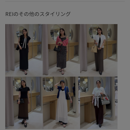
カーディガン
スカート
バッグ
ショルダーバッグ
REIのその他のスタイリング
シューズ
パンプス
ファッション雑貨
サングラス
BVA36030
BVC16040
BVK16140
BVX36110
BVZ16170
0318PRESS対象商品
26officecasual
Tシャツ
VIS_2026SS_POLO
VIS_2026SS_POLO2
vis_26ssbag
VIS_ceremony_2026
vis_okazakisae_may
VIS_smallsize
VIS_TIMESALE
Wbag_pickup
Wshoes_pickup
きれいに見える
きれいめ
こなれ感
なめらか
インソール
オシャレに見える
カジュアル
カジュアルすぎない
カットソー
キャップ
クッション
コーディネートのアクセント