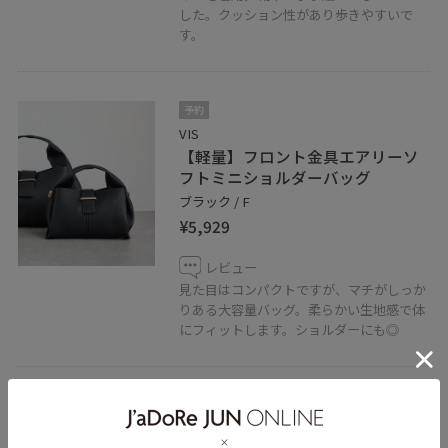
した。クッション性があり歩きやすいで
す。
予約
VIS
【軽量】フロント金具エアリーソ
フトミニショルダーバッグ
ブラック / F
¥5,929
レビュー
見た目はコンパクトですが、マチがしっか
りある大容量バッグ。柔らかい生地感で体
にフィットします。ショルダーにも◎
VIS
オーバル型カラーファッショング