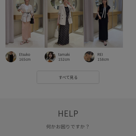
合わせやすい
女性らしい印象
女性らしさ
後ろ姿も美しい
歩きやすい
疲れにくい
着映え
着脱しやすい
程よい厚み
華やか
薄手
軽くて柔らかい
透け感
長財布
靴下
高級感
REI
Etsuko
tamaki
158cm
165cm
152cm
すべて見る
HELP
何かお困りですか？