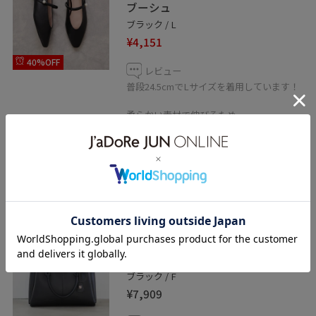
ブーシュ
ブラック / L
¥4,151
40%OFF
レビュー
普段24.5cmでLサイズを着用しています！
柔らかい素材で伸びるため、
足幅の広い私でも履けました！
ストラップ部分は調節が出来ないため
甲が高い方は少し窮屈かもしれません。
VIS
【COHINA×VIS】チャーム付き
2WAYトートバッグ/A4対応・軽量
ブラック / F
¥7,909