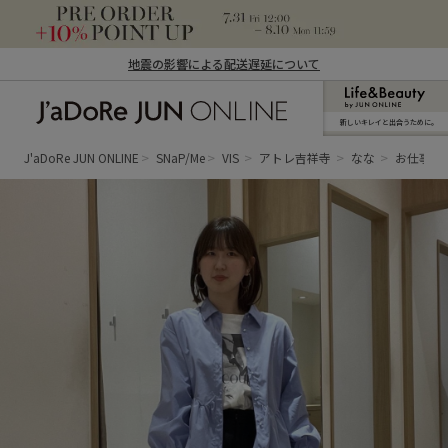
地震の影響による配送遅延について
新しいキレイと出合うために。
J'aDoRe JUN ONLINE（ジャドール ジュ
ン オンライン）
J'aDoRe JUN ONLINE
SNaP/Me
VIS
アトレ吉祥寺
なな
お仕事コ