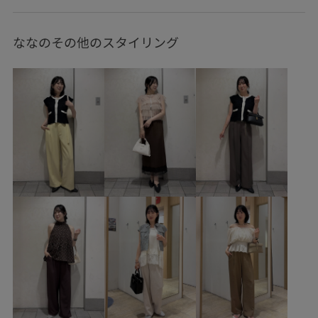
Tシャツ/カットソー
シャツ/ブラウス
パンツ
バッグ
トートバッグ
シューズ
パンプス
BVA36030
ななのその他のスタイリング
BVH16140
BVM16070
BVS36100
BVX76100
26officecasual
blouse_pickup
MSpecial_pickup
Ssize_akisuda
Tシャツ
VIS_2026SS_POLO
VIS_2026SS_POLO2
vis_26ssbag
VIS_ceremony_2026
vis_okazakisae_may
vis_pickuppants
vis_pickuptops
VIS_smallsize
Wpickup_items
Wshoes_pickup
Wtops_pickup
お手入れしやすい
お気に入りアイテム_pickup
きちんと感
きれいに見える
きれいめ
こなれ感
さらっとした着心地