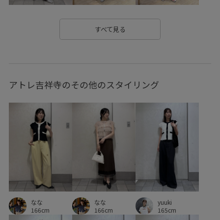
さらりとした
なめらか
みんながチェックしているアイテム_pickup
インソール
すべて見る
イージーケア
オシャレに見える
オーバーサイズ
カジュアル
カーディガン
キーチャーム
クッション
アトレ吉祥寺のその他のスタイリング
コットン
コットン100%
シャツ
シャツ地
シャープ
シワになりにくい
シンプル
シンプルで使いやすい
ジャケット
スカート
スカーフ
スタイルアップ
スッキリ
ストラップ
セットアップ
セットアップ対象商品
ソフトタッチ
タイツ
タック
デイリーで活躍
トレンドカラー
ニュアンスがある
ハリ感
バブーシュ
パール
なな
なな
yuuki
166cm
166cm
165cm