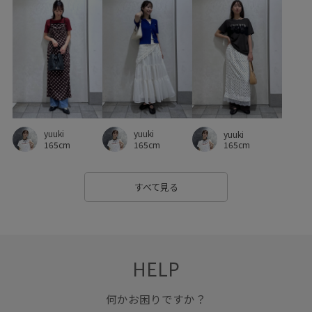
ビスチェ
ピンタック
フォーマル
ブラウス
ベルト
ベーシック
ペプラム
ポインテッドトゥ
ポリエステル
マニッシュ
マーメイドスカート
リネン
リラックス感
ロゴプリント
ロングスカート
ワイドパンツ
ワンピース
上品
丸みのあるフォルム
yuuki
yuuki
yuuki
伸縮性
低反発
冷んやり
別注
別注コラボバッグ
165cm
165cm
165cm
卒業式入学式
取り外し可能
合わせやすい
すべて見る
女性らしさ
定番
履きやすい
後ろ姿も美しい
接触冷感
歩きやすい
洗濯OK
洗濯機で洗える
疲れにくい
着やすい
着心地が良い
美easy
HELP
美easy_linen_ALL
美easyリネンライク
美シルエット
何かお困りですか？