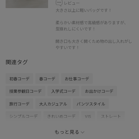
レビュー
大きさ以上に軽いバッグです！
柔らかい素材感で高級感がありますが、
型崩れしにくいです！
開き口も大きく開くため物の出し入れがし
やすいです！
関連タグ
初春コーデ
春コーデ
お仕事コーデ
授業参観日コーデ
入学式コーデ
お出かけコーデ
旅行コーデ
大人カジュアル
パンツスタイル
シンプルコーデ
きれいめコーデ
VIS
ストレート
ブルべ夏
乾燥
高身長
トップス
もっと見る