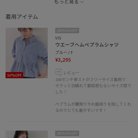
もっと見る
投稿やスタッフをハートボタンからお気に入り追加して
いただくと、【お気に入り】タブから投稿をご覧頂きや
着用アイテム
すくなります！
ぜひお試しください❤️
2BUY10%OFF
VIS
ウエーブヘムペプラムシャツ
LINEで在庫のお問い合わせや商品、コーディネートのご
ブルー / F
相談など是非お気軽にお問い合わせくださいませ。
¥3,295
LINEでラゾーナ川崎VISスタッフにご相談は【友だち追
加】をタップ！！
レビュー
50%OFF
166センチ骨ストがフリーサイズ着用で
サラッと羽織れて窮屈感もないサイズ感で
した！
ペプラムが腰周りやお腹周りを隠してくれ
るのでとても着やすいです！
2BUY10%OFF