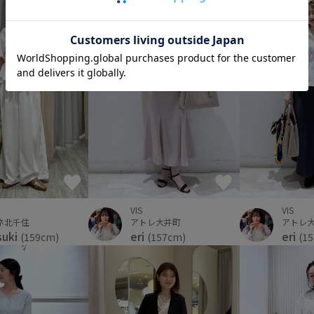
VIS
VIS
アトレ大井町
ネ北千住
アトレ
eri
suki
eri
(157cm)
(159cm)
(1