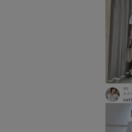
VIS
ルミ
nat