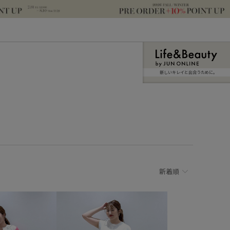
新しいキレイと出合うために。
新着順