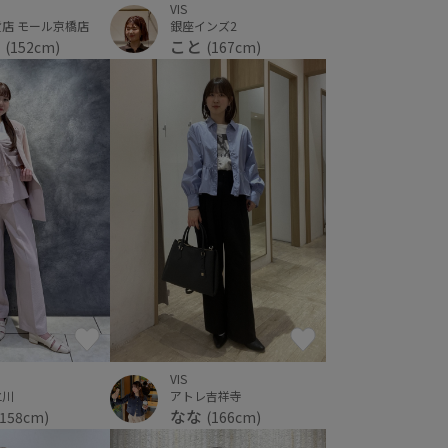
VIS
店 モール京橋店
銀座インズ2
ナ
こと
(152cm)
(167cm)
VIS
立川
アトレ吉祥寺
なな
(158cm)
(166cm)