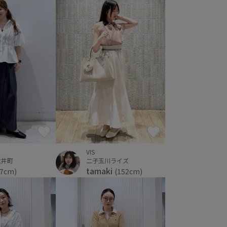
VIS
大井町
二子玉川ライズ
tamaki
57cm)
(152cm)