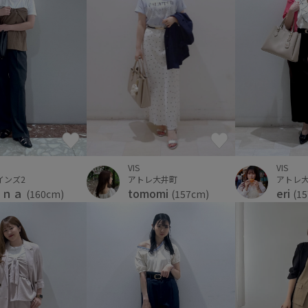
VIS
VIS
アトレ
インズ2
アトレ大井町
eri
ｕｎａ
tomomi
(1
(160cm)
(157cm)