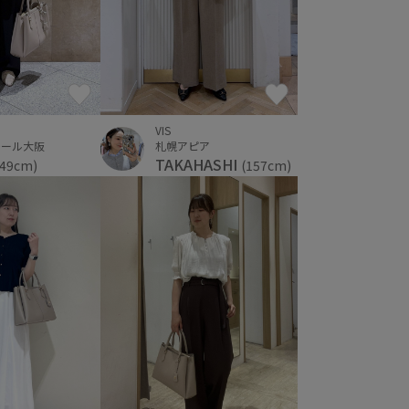
VIS
モール大阪
札幌アピア
TAKAHASHI
149cm)
(157cm)