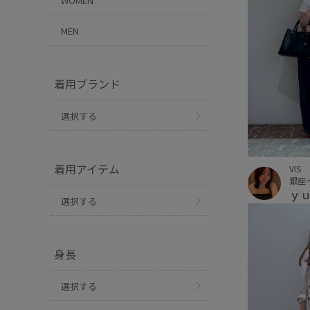
WOMEN
MEN
着用ブランド
選択する
着用アイテム
VIS
銀座
ｙ
選択する
身長
選択する