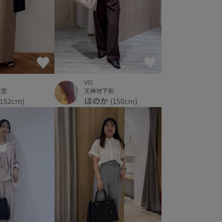
VIS
大宮
天神地下街
ほのか
(152cm)
(150cm)