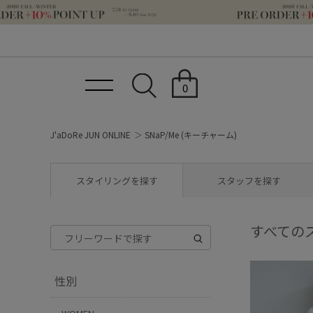
0
J'aDoRe JUN ONLINE
SNaP/Me (キーチャーム)
スタイリングを探す
スタッフを探す
すべての
性別