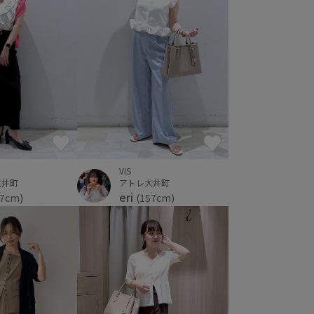
VIS
大井町
アトレ大井町
eri
57cm)
(157cm)