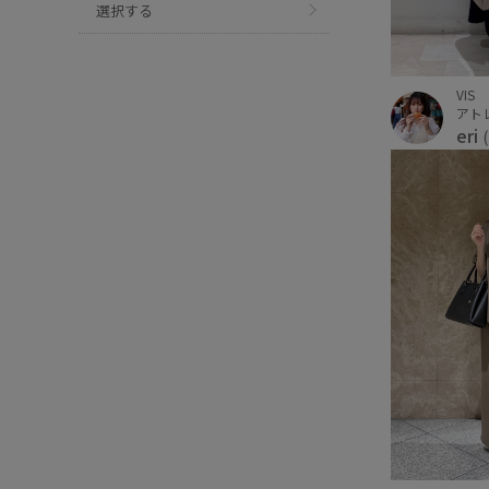
選択する
VIS
アト
eri