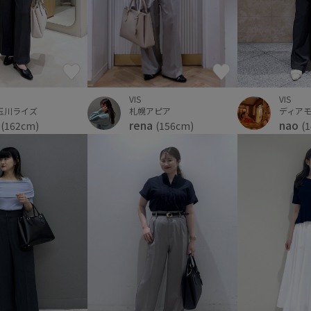
VIS
VIS
玉川ライズ
ディア
札幌アピア
u
nao
rena
(162cm)
(
(156cm)