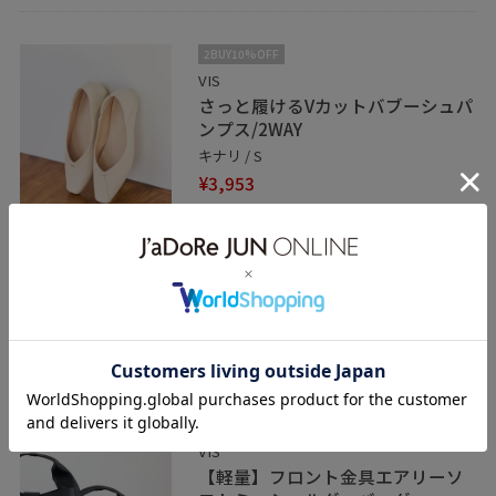
2BUY10%OFF
VIS
さっと履けるVカットバブーシュパ
ンプス/2WAY
キナリ / S
¥3,953
40%OFF
レビュー
Sサイズを着用しています。
メタルのかしめがさりげなく光り、女性ら
しく見せてくれます。
ローヒールなので長時間履いていても足が
疲れません。
予約
VIS
【軽量】フロント金具エアリーソ