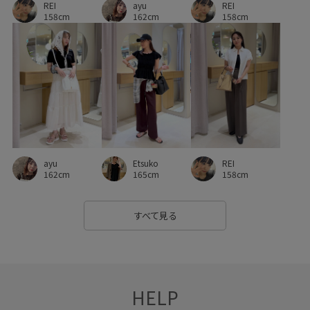
REI
ayu
REI
取り外し可能なショルダー
合わせやすい
接触冷感
158cm
162cm
158cm
旅行
毎シーズン
洗濯OK
洗濯機で洗える
着心地が良い
着脱しやすい
知的
立体的
美easy
美easy_linen_ALL
美シルエット
脚がきれいに見える
艶感
華やか
薄手
軽い着心地
軽くて柔らかい
透け感
長財布
高級感
高見え
REI
ayu
Etsuko
158cm
162cm
165cm
すべて見る
HELP