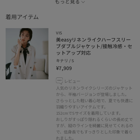
もっと見る
た。
着用アイテム
＿＿＿＿＿＿＿＿＿＿＿＿＿＿＿＿＿＿＿＿
LINEで在庫のお問い合わせや商品、
VIS
コーディネートのご相談など
美easyリネンライクハーフスリー
是非お気軽にお問い合わせください◎
ブダブルジャケット/接触冷感・セ
ットアップ対応
LINEで二子玉川ライズVISスタッフにご相談は【友だち追
キナリ / S
加】をタップ！！
¥7,909
レビュー
人気のリネンライクシリーズのジャケット
から、半袖バージョンが登場しました。
さらっとした軽い着心地で、夏でも快適に
＿＿＿＿＿＿＿＿＿＿＿＿＿＿＿＿＿＿＿
羽織りやすいアイテムです。
152cmでSサイズを着用しています。
お気に入りのショップ、スタッフ、スタイリングは
おしりがすっぽり隠れるくらいの長め丈で
すが、縦のラインを綺麗に見せてくれるの
♡を押していただければ【お気に入り】から
で、低身長でもすっきりとした印象で着ら
すぐにご覧いただけます◎
れました。