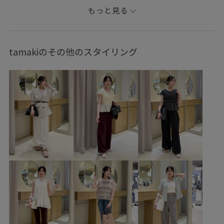
トップス
Tシャツ/カットソー
ジャケット/アウター
もっと見る
テーラードジャケット
スカート
バッグ
ショルダーバッグ
シューズ
パンプス
BVA36040
tamakiのその他のスタイリング
BVC16050
BVM36140
BVV36110
BVX36110
26officecasual
outer_pickup
Tシャツ
VIS_2026SS_POLO2
vis_26ssbag
vis_okazakisae_may
vis_pickuptops
Vカット
Wbag_pickup
Wbottoms_pickup
Wshoes_pickup
Wtops_pickup
お手入れしやすい
きちんと感
きれいに見える
さらりとした
インソール
イージーケア
オフィス
カジュアル
カットソー
カットソー素材