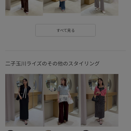
ギンガムチェック
クッション
クッション性
ゴム仕様
ジャガード
ジャケット
スッキリ
スッキリ見え
ストレスフリー
ストレートパンツ
すべて見る
セット
セットアップ
ソフトタッチ
タック
ダウン
デイリーで活躍
デニムに合わせる
ニット
二子玉川ライズのその他のスタイリング
バブーシュ
パンツ
ビスチェ
フェミニン
ブラウス
ベルト
ベーシック
ポリエステル
マニッシュ
マルチに活躍
マーメイドシルエット
マーメイドスカート
リネン
リブ
ローヒール
ワイドパンツ
ワイドボトム
上品
伸縮性
冷んやり
切り替え
収納力
取り外し可能