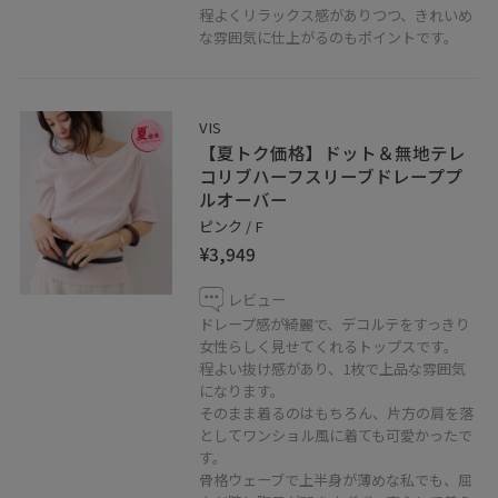
＿＿＿＿＿＿＿＿＿＿＿＿＿＿＿＿＿＿＿
程よくリラックス感がありつつ、きれいめ
な雰囲気に仕上がるのもポイントです。
二子玉川ライズショッピングセンター
タウンフロント4F
〒158-0094 東京都世田谷区玉川2-21-1
VIS
【夏トク価格】ドット＆無地テレ
TEL 03-5716-1535
コリブハーフスリーブドレーププ
営業時間 10:00~20:00
ルオーバー
＿＿＿＿＿＿＿＿＿＿＿＿＿＿＿＿＿＿＿
ピンク / F
¥3,949
レビュー
ドレープ感が綺麗で、デコルテをすっきり
女性らしく見せてくれるトップスです。
程よい抜け感があり、1枚で上品な雰囲気
になります。
そのまま着るのはもちろん、片方の肩を落
としてワンショル風に着ても可愛かったで
す。
骨格ウェーブで上半身が薄めな私でも、屈