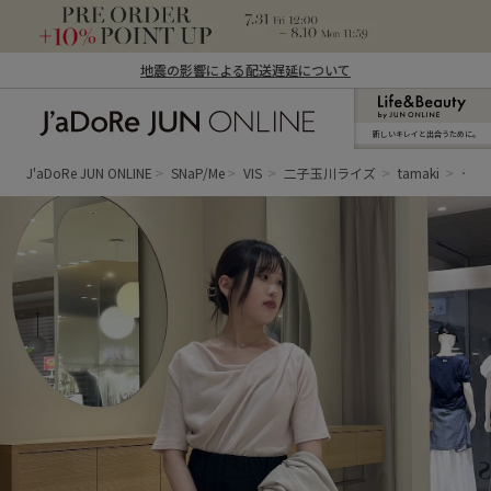
地震の影響による配送遅延について
新しいキレイと出合うために。
J'aDoRe JUN ONLINE（ジャドール ジュ
ン オンライン）
J'aDoRe JUN ONLINE
SNaP/Me
VIS
二子玉川ライズ
tamaki
デコ