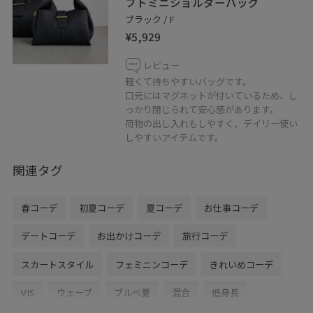
フトミニショルダーバッグ
ブラック / F
¥5,929
レビュー
軽くて持ちやすいバッグです。
口元にはマグネットが付いているため、し
っかり閉じられて安心感があります。
荷物の出し入れもしやすく、デイリー使い
しやすいアイテムです。
関連タグ
春コーデ
初夏コーデ
夏コーデ
お仕事コーデ
デートコーデ
お出かけコーデ
旅行コーデ
スカートスタイル
フェミニンコーデ
きれいめコーデ
VIS
ウェーブ
ブルべ夏
混合
低身長