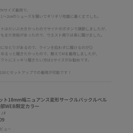
㎝/Mサイズ着用で、
ル1〜2㎝のシューズを履いてギリギリ地面に着く丈でした。
ストはだいぶ大きかったのでサイドのボタンで調節しましたが、
でもまだ余裕があったので、ウエスト周りは楽に履けました。
的にゆとりがあるので、ラインを拾わずに履けるのが◎
はゆるっと履きたかったので、敢えてMを着用しましたが、
パクトにスッキリ履きたい方はSサイズがお勧めです。
36100とセットアップでの着用が可能です！
ット18mm幅ニュアンス変形サークルバックルベル
一部WEB限定カラー
/ F
09
ビュー