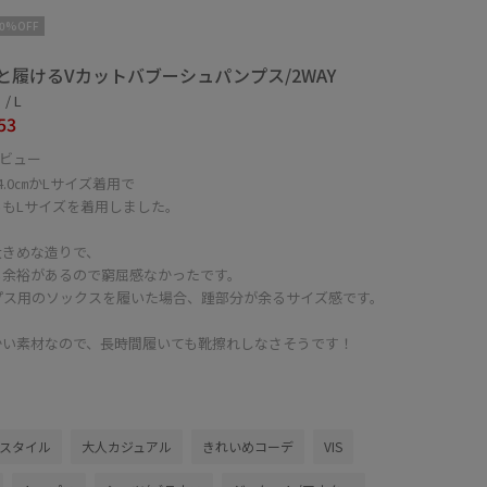
10%OFF
と履けるVカットバブーシュパンプス/2WAY
/ L
53
ビュー
4.0㎝かLサイズ着用で
らもLサイズを着用しました。
大きめな造りで、
も余裕があるので窮屈感なかったです。
プス用のソックスを履いた場合、踵部分が余るサイズ感です。
かい素材なので、長時間履いても靴擦れしなさそうです！
スタイル
大人カジュアル
きれいめコーデ
VIS