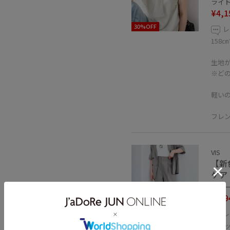
ライト
¥4,1
30%OFF
レ
158
生地
※ど
軽い
フレ
VIS
【新
ケア
グレー 
¥4,9
レ
10%OFF
ブラ