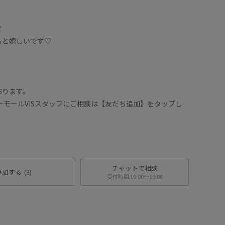
で
ると嬉しいです♡
おります。
ワーモールVISスタッフにご相談は【友だち追加】をタップし
チャットで相談
追加する
(3)
受付時間 10:00〜19:00