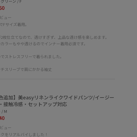
グリーン / F
50
ビュー
㎝でFサイズ着用。
が2枚仕立てなので、透けすぎず、上品な透け感を楽しめます。
のカラーもやや透けるのでインナー着用必須です。
のでストレスフリーで着られました。
ンチスリーブで肩にかかる袖丈
色追加】美easyリネンライクワイドパンツ/イージー
・接触冷感・セットアップ対応
/ M
40
ビュー
ックをリアルバイしました！