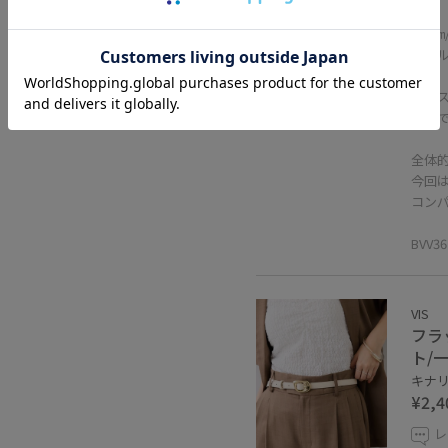
158
ヒー
ウエ
それ
全体
今回
コン
BVV
VIS
フラ
ト/
キナリ 
¥2,4
レ