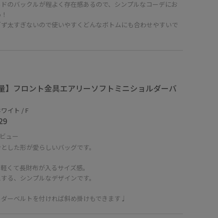
ルドのバックルが程よく存在感あるので、シンプルなコーデにお
め！
ぎず太すぎないので使いやすくどんなボトムにも合わせやすいで
量】フロント金具エアリーソフトミニショルダーバ
ワイト / F
29
ビュー
ンとした形が愛らしいバッグです。
も軽くて長財布が入るサイズ感。
えする、シンプルなデザインです。
ルダーベルトを付ければ斜め掛けもできます♩