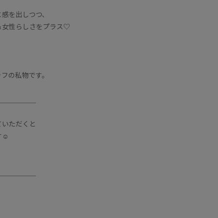
と感を出しつつ、
＆女性らしさをプラス♡
。
ッフの私物です。
＿＿＿＿＿＿
ていただくと
☺︎
♩
＿＿＿＿＿＿