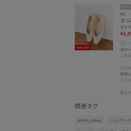
2BUY
VIS
さっ
キナリ 
¥3,9
レ
40%OFF
通常2
こち
少し
横幅
パン
柔ら
関連タグ
Wtops_pickup
ニューワーク