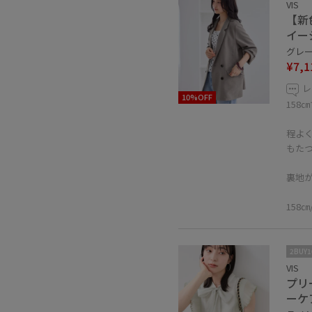
VIS
【新
イー
グレー 
¥7,1
レ
10%OFF
158
程よ
もた
裏地
158
2BUY
VIS
プリ
ーケ