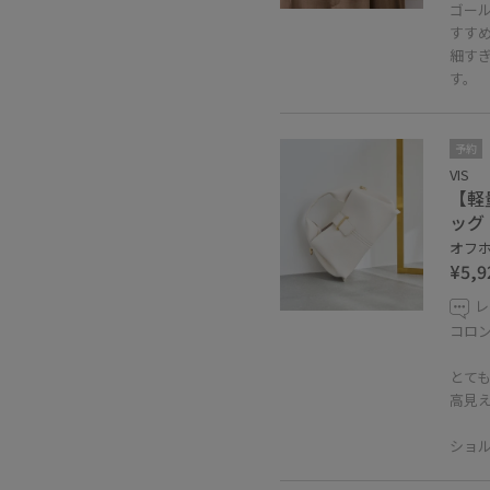
ゴー
すす
細す
す。
予約
VIS
【軽
ッグ
オフホ
¥5,9
レ
コロ
とて
高見
ショ