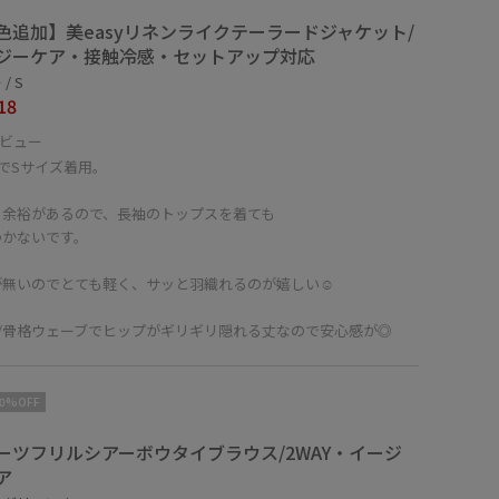
色追加】美easyリネンライクテーラードジャケット/
ジーケア・接触冷感・セットアップ対応
/ S
18
ビュー
㎝でSサイズ着用。
く余裕があるので、長袖のトップスを着ても
つかないです。
が無いのでとても軽く、サッと羽織れるのが嬉しい☺︎
㎝/骨格ウェーブでヒップがギリギリ隠れる丈なので安心感が◎
10%OFF
ーツフリルシアーボウタイブラウス/2WAY・イージ
ア