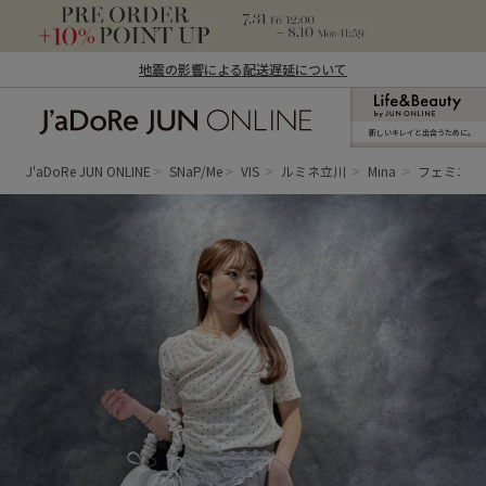
地震の影響による配送遅延について
新しいキレイと出合うために。
J'aDoRe JUN ONLINE（ジャドール ジュ
ン オンライン）
J'aDoRe JUN ONLINE
SNaP/Me
VIS
ルミネ立川
Mina
フェミニン