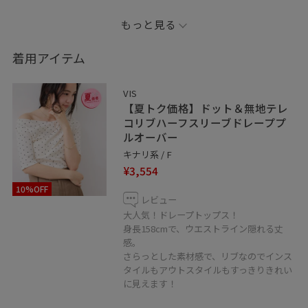
＿＿＿＿＿＿＿＿＿＿＿＿＿＿＿＿＿＿＿＿
もっと見る
LINEで在庫のお問い合わせや商品、
コーディネートのご相談など
着用アイテム
是非お気軽にお問い合わせください◎
VIS
https://linevoom.line.me/user/_dRMQn5lSkSDJmKsxhm
【夏トク価格】ドット＆無地テレ
コリブハーフスリーブドレーププ
ルオーバー
＿＿＿＿＿＿＿＿＿＿＿＿＿＿＿＿＿＿＿
キナリ系 / F
¥3,554
お気に入りのショップ、スタッフ、スタイリングは
10%OFF
♡を押していただければ【お気に入り】から
レビュー
すぐにご覧いただけます◎
大人気！ドレープトップス！
身長158cmで、ウエストライン隠れる丈
感。
My Instagram @__37mn_
さらっとした素材感で、リブなのでインス
＿＿＿＿＿＿＿＿＿＿＿＿＿＿＿＿＿＿＿
タイルもアウトスタイルもすっきりきれい
に見えます！
ルミネ立川