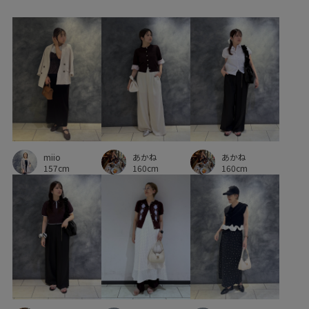
セットアップ
セットアップ対象商品
ソフトタッチ
タック
ダウン
デイリーで活躍
デニムとの相性抜群
デニムに合わせる
ドロストデザイン
ニュアンスがある
ネイル
ビスチェ
ピンタック
ブラウス
ベルト
ベーシック
ポリエステル
マニッシュ
リネン
miio
あかね
あかね
リブ
レイヤードスタイル
ロングスカート
157cm
160cm
160cm
ワイドパンツ
上品
伸縮性
低反発
冷んやり
別注
別注アイテム
別注コラボバッグ
取り外し可能
合わせやすい
女性らしさ
履きやすい
抜け感
接触冷感
歩きやすい
洗濯OK
洗濯機で洗える
甲高
疲れにくい
着心地が良い
知的