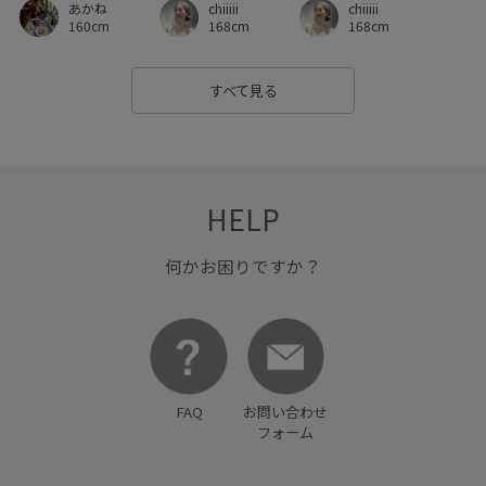
chiiiii
あかね
chiiiii
秋にぴったり
秋冬
立体的
美easy
168cm
160cm
168cm
美easy_linen_ALL
美easyリネンライク
美シルエット
すべて見る
華やか
薄手
衝撃吸収
透け感
靴下
HELP
何かお困りですか？
FAQ
お問い合わせ
フォーム