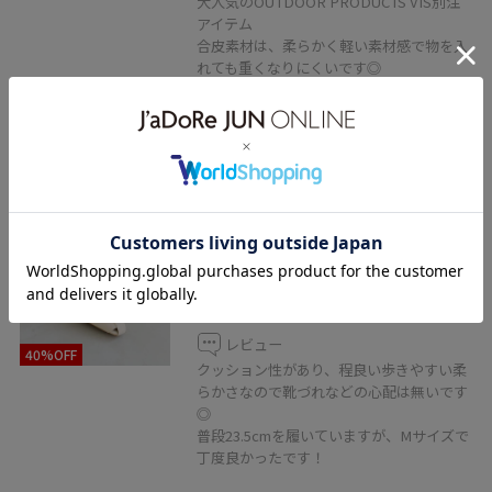
大人気のOUTDOOR PRODUCTS VIS別注
アイテム
合皮素材は、柔らかく軽い素材感で物を入
れても重くなりにくいです◎
サイドのドロスト部分で、簡単に長さ調節
出来ます！
2BUY10%OFF
VIS
グルカフラットシューズ
キナリ / M
¥4,151
レビュー
40%OFF
クッション性があり、程良い歩きやすい柔
らかさなので靴づれなどの心配は無いです
◎
普段23.5cmを履いていますが、Mサイズで
丁度良かったです！