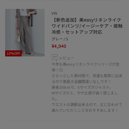
〒190-0012
東京都立川市曙町2-1-1 4F
VIS
【新色追加】美easyリネンライク
TEL: 042-528-6135
ワイドパンツ/イージーケア・接触
＿＿＿＿＿＿＿＿＿＿＿＿＿＿＿＿＿＿＿
冷感・セットアップ対応
グレー / S
¥4,940
10%OFF
レビュー
今年も美easyリネンライクシリーズが登
場！◎
さらっとした素材感で、洗濯も簡単に出来
るので春夏大活躍間違いなしです！
身長158cmで、Sサイズがジャスト。
Mサイズだと、やや丈感が長く感じまし
た。
ウエストは調節出来るので、丈に合わせて
選んでいただくことをおすすめします！