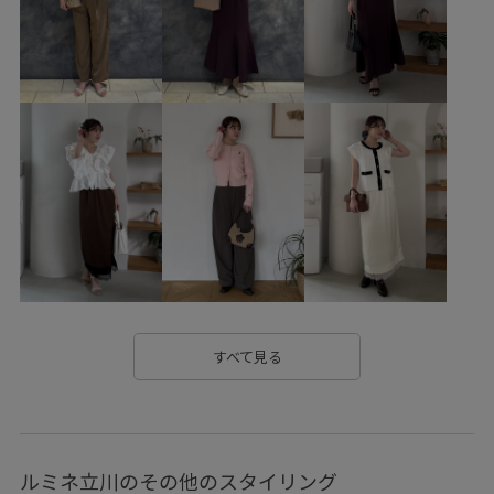
VIS_2026SS_POLO2
vis_okazakisae_may
VIS_outdoor
VIS_outdoor2
vis_pickuppants
vis_pickuptops
vis_pickup_july_bag
VIS_smallsize
Wpickup_items
Wshoes_pickup
Wtops_pickup
お手入れしやすい
お気に入りアイテム_pickup
お気に入り急上昇_pickup
きれいに見える
さらりとした
みんながチェックしているアイテム_pickup
やや長め
イージーケア
オフィス
カジュアル
すべて見る
カジュアルすぎない
カットソー
カットソー素材
クッション
シワになりにくい
ジャケット
ルミネ立川のその他のスタイリング
スウェット
スカーフ
スッキリ
スラックス