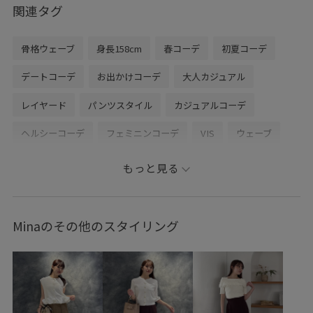
関連タグ
骨格ウェーブ
身長158cm
春コーデ
初夏コーデ
デートコーデ
お出かけコーデ
大人カジュアル
レイヤード
パンツスタイル
カジュアルコーデ
ヘルシーコーデ
フェミニンコーデ
VIS
ウェーブ
ブルべ夏
乾燥
トップス
Tシャツ/カットソー
もっと見る
パンツ
バッグ
ショルダーバッグ
シューズ
パンプス
財布/小物
バンダナ/スカーフ
BVA16010
Minaのその他のスタイリング
BVM36140
BVN16040
BVS36100
BVX75210
0318PRESS対象商品
Exclusive_GW
MSpecial_pickup
Ssize_akisuda
Tシャツ
VIS_2026SS_POLO