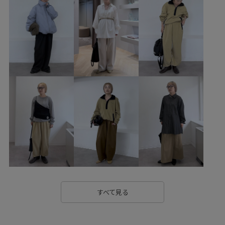
ハンドバッグ
シューズ
ビーチサンダル
SHA36040
SHF36140
SHK36160
SHS36200
SHX26030
2512JUNPRESS対象商品
26SS_salon_BAGSHOSE
26SS_salon_BAG_SHOSE
26summer_salon_PT
26summer_salon_羽織り
salon_26SSlightouter
Vネック
Wbottoms_pickup
きれいに見える
きれいめ
こなれ感
さらっとした肌触り
さらりとした
さりげないアクセント
アクセサリー
カジュアル
カジュアルすぎない
クリーンな印象
コットン
サマーニット
サンダル
シボ感
シャツ
すべて見る
ショートパンツ
シルク
シワになりにくい
シンプル