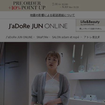
地震の影響による配送遅延について
新しいキレイと出合うために。
J'aDoRe JUN ONLINE（ジャドール ジュ
ン オンライン）
J'aDoRe JUN ONLINE
SNaP/Me
SALON adam et ropé
アトレ恵比寿