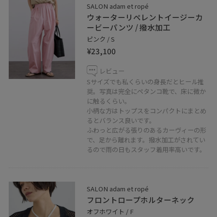
SALON adam et ropé
ウォーターリペレントイージーカ
ービーパンツ / 撥水加工
ピンク / S
¥23,100
SALON adam et ropé アトレ恵比寿店
レビュー
Sサイズでも私くらいの身長だとヒール推
奨。写真は完全にペタンコ靴で、床に微か
〒150-0022
に触るくらい。
東京都渋谷区恵比寿南1丁目6-1
小柄な方はトップスをコンパクトにまとめ
アトレ恵比寿 西館3F
るとバランス良いです。
TEL：03-5708-5632
ふわっと広がる張りのあるカーヴィーの形
で、足から離れます。撥水加工がされてい
営業時間
るので雨の日もスタッフ着用率高いです。
10:00-20:00
SALON adam et ropé
フロントロープホルターネック
オフホワイト / F