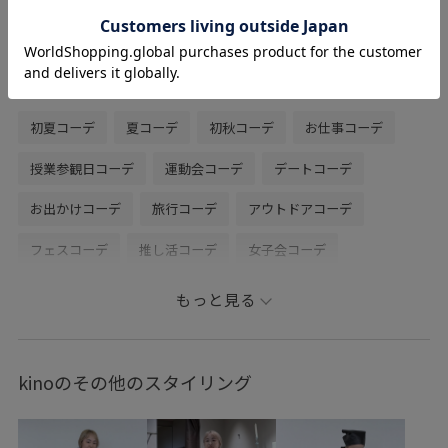
鼻緒部分も肌あたり柔らか。
靴底にはクッションもあります。
関連タグ
初夏コーデ
夏コーデ
初秋コーデ
お仕事コーデ
授業参観日コーデ
運動会コーデ
デートコーデ
お出かけコーデ
旅行コーデ
アウトドアコーデ
フェスコーデ
推し活コーデ
女子会コーデ
雨の日コーデ
パンツスタイル
体型カバー
もっと見る
カジュアルコーデ
ヘルシーコーデ
SALON adam et ropé
ウェーブ
イエベ春
ノーマル
低身長
トップス
kinoのその他のスタイリング
カーディガン
キャミソール
パンツ
バッグ