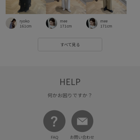
ワンピース
ワードローブに加えたい
上品
伸縮性
優雅
光沢感
冷房対策
凹凸感
合わせやすい
ryoko
mee
mee
大人カジュアル
定番
幅広
快適
快適な着心地
161cm
171cm
171cm
抜け感
持ち運びに便利
撥水加工
柔らかい肌触り
すべて見る
洗濯OK
洗濯機で洗える
牛革
穿き心地が良い
紫外線対策
華やか
薄手
身体にフィット
軽い着心地
透け感
通気性
長さ調節可能
HELP
何かお困りですか？
FAQ
お問い合わせ