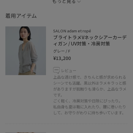
もっと見る
恵比寿店で大人気のピンクコーデ
着用アイテム
普段色物を着ない方も
派手すぎないピンクでボトムからなら
SALON adam et ropé
取り入れやすいです
ブライトラメVネックシアーカーデ
ィガン / UV対策・冷房対策
⚫︎フォロー
グレー / F
¥13,200
コーディネートを気に入って頂けたら
アイコンクリック→“♡フォローする”
レビュー
を押して頂けると励みになります！
上品な透け感で、きちんと感が求められる
シーンでも活躍。黒以外はラメキラっと感
がありますが肌触りも滑らか、上品なラメ
⚫︎通販
です。
アトレ恵比寿店では
ごく軽く、冷房対策や日除にぴったり。
コレクト通販をご利用頂けます。
私自身も夏は鞄に入れたり、腰に巻いたり
遠方にお住まいの方、外出が難しい方、
して、お守りがわりに持ち歩いています。
店舗スタッフへのご相談は
下記LINEからお気軽にご連絡ください！