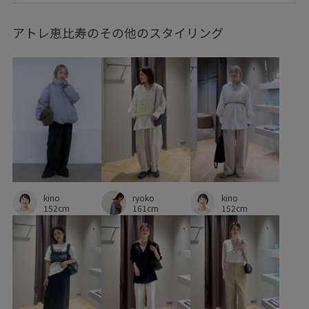
シンプルなトップス
ジャケット
スカート
アトレ恵比寿のその他のスタイリング
スタイルアップ
スッキリ
スッキリ見え
ステッチ
タンクトップ
チクチクしない
デザイン性
トレンド感
トングサンダル
ドロストデザイン
ナイロン
ナチュラル
ニット
ニットカーディガン
ニット素材
ニュアンスがある
ノースリーブ
ハイゲージ
ハイゲージニット
バランスが取りやすい
ryoko
kino
バランスが良い
フィット感
ボリューム感
kino
161cm
152cm
152cm
ポリエステル
ミニマル
モチーフ
ラグランスリーブ
ラメ
ラメ糸
リネン
リブ編み
リラックススタイル
レイヤードスタイル
ワイドパンツ