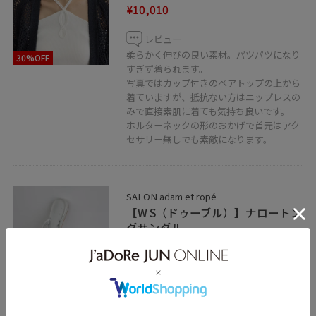
¥10,010
レビュー
柔らかく伸びの良い素材。パツパツになり
30%OFF
すぎず着られます。
写真ではカップ付きのベアトップの上から
着ていますが、抵抗ない方はニップレスの
みで直接素肌に着ても気持ち良いです。
ホルターネックの形のおかげで首元はアク
セサリー無しでも素敵になります。
SALON adam et ropé
【W S（ドゥーブル）】ナロートン
グサンダル
シルバー / 36
¥8,580
レビュー
40%OFF
いつものサイズ選びでちょうど良いです。