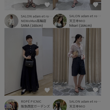
SALON adam et ropé
SALON adam et ropé
天王寺MIO
NEWoMan高輪店
hikari
(164cm)
SANA
(160cm)
ROPÉ PICNIC
SALON adam et ropé
阪急西宮ガーデンズ
天王寺MIO