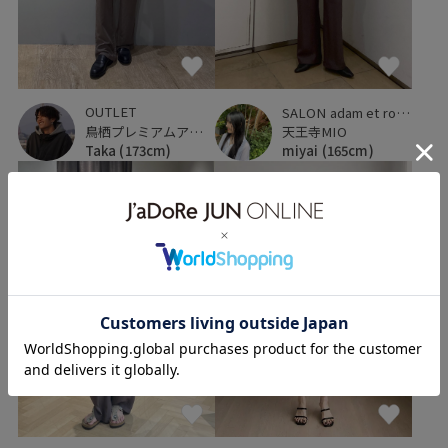
OUTLET
SALON adam et ropé
鳥栖プレミアムアウトレット
天王寺MIO
Taka
(173cm)
miyai
(165cm)