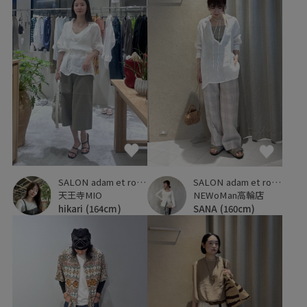
SALON adam et ropé
SALON adam et ropé
天王寺MIO
NEWoMan高輪店
hikari
(164cm)
SANA
(160cm)