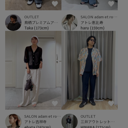
OUTLET
SALON adam et ropé
鳥栖プレミアムアウトレット
アトレ恵比寿
Taka
(173cm)
haru
(159cm)
SALON adam et ropé
OUTLET
アトレ吉祥寺
三井アウトレットパーク ジャズドリーム長島
ebata
(162cm)
HINANA
(171cm)