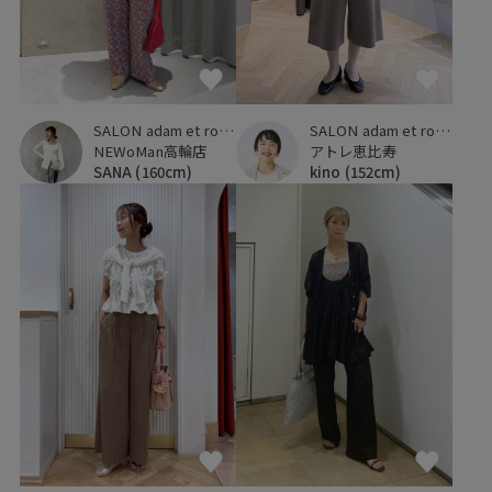
SALON adam et ropé
SALON adam et ropé
NEWoMan高輪店
アトレ恵比寿
SANA
(160cm)
kino
(152cm)