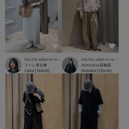
SALON adam et ropé
SALON adam et ropé
アトレ恵比寿
NEWoMan高輪店
Cana
(163cm)
Honoka
(155cm)