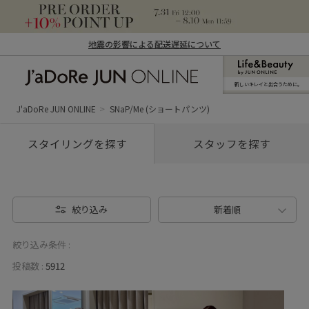
地震の影響による配送遅延について
新しいキレイと出合うために。
J'aDoRe JUN ONLINE（ジャドール ジュ
ン オンライン）
J'aDoRe JUN ONLINE
SNaP/Me (ショートパンツ)
スタイリングを探す
スタッフを探す
絞り込み
新着順
絞り込み条件 :
投稿数 :
5912