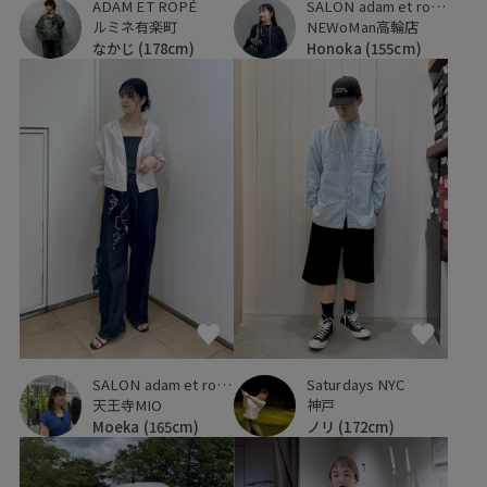
SALON adam et ropé
ADAM ET ROPÉ
NEWoMan高輪店
ルミネ有楽町
Honoka
(155cm)
なかじ
(178cm)
SALON adam et ropé
Saturdays NYC
天王寺MIO
神戸
Moeka
(165cm)
ノリ
(172cm)