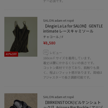
ナー必須です。
✤LINE接客承ってます！
聞きたいことはあるけど電話するお時間がない方や
この時期なかなか外に出られない方など。
SALON adam et ropé
お取り置きやお取り寄せ(代引き)もお伺い出来ます！
【Angie La La for SALON】GENTLE
是非、お気軽にメッセージを送ってください⚘
intimate レースキャミソール
チャコール / F
¥8,580
レビュー
40%OFF
160cmＦサイズを着用しています。
着丈は腰にかかるくらいの長さです。
コットン素材でできており、肌触りも良
く、程よいフィット感があります。肩紐は
アジャスターで長さ調節可能です。
SALON adam et ropé
【BIRKENSTOCK(ビルケンシュト
ック)】Arizona Big Buckle / アリゾ