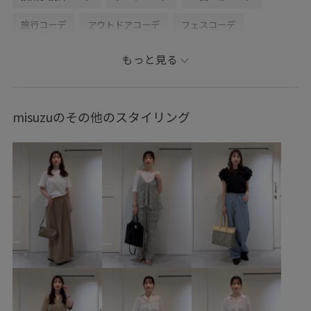
旅行コーデ
アウトドアコーデ
フェスコーデ
推し活コーデ
女子会コーデ
雨の日コーデ
もっと見る
スポーツミックス
ストリート
パンツスタイル
体型カバー
ワントーンコーデ
モノトーンコーデ
misuzuのその他のスタイリング
カジュアルコーデ
ヘルシーコーデ
メンズライク
フェミニンコーデ
シンプルコーデ
きれいめコーデ
SALON adam et ropé
ウェーブ
ブルべ夏
混合
トップス
Tシャツ/カットソー
キャミソール
パンツ
バッグ
ショルダーバッグ
シューズ
サンダル
SBA56130
SHF36130
SHM36090
SHS26110
SHX36080
2026ceremonybi
2512JUNPRESS対象商品