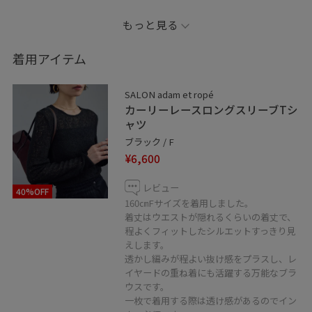
ほどよく広がるシルエットが
もっと見る
腰回りやヒップを自然にカバーしスッキリ見えも◎
着用アイテム
ウエストはオールゴム仕様でストレスフリーな履き心地
ドローストリングでサイズ調整が可能なのもポイントで
SALON adam et ropé
す
カーリーレースロングスリーブTシ
ャツ
便利なサイドポケット付きで実用性もバッチリ
ブラック / F
¥6,600
日常使いからオフィスでもお使いいただけます｡:*
レビュー
40%OFF
ぜひ店頭にてお試しくださいෆ
160㎝Fサイズを着用しました。
着丈はウエストが隠れるくらいの着丈で、
程よくフィットしたシルエットすっきり見
※アクセサリーはスタッフ私物です。
えします。
※店頭及び屋外での撮影画像は、 光の当たり具合で色味
透かし編みが程よい抜け感をプラスし、レ
が異なって見える場合がございます。
イヤードの重ね着にも活躍する万能なブラ
商品の色味はスタジオ撮影の画像をご参照下さい。
ウスです。
一枚で着用する際は透け感があるのでイン