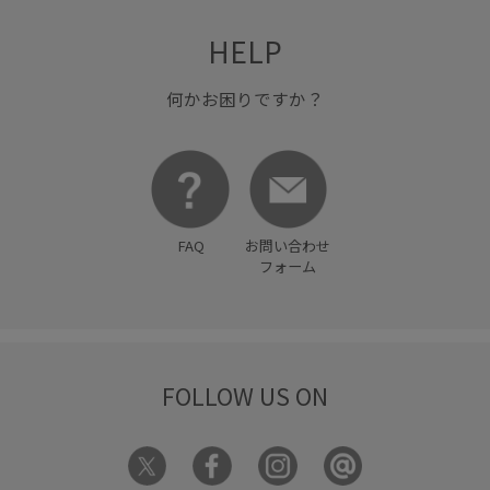
優秀アイテム
収納力
取り外し可能
型崩れしにくい
HELP
大人カジュアル
女性らしさ
小さいポーチ
小物
何かお困りですか？
小物収納
快適
快適な着心地
抜け感
汗ばむ季節も快適
温かみのある風合い
着心地が良い
知的
肌触りが良い
艶感
華やか
薄手
財布
FAQ
お問い合わせ
透け感
通気性
重宝アイテム
高級感
高見え
フォーム
FOLLOW US ON