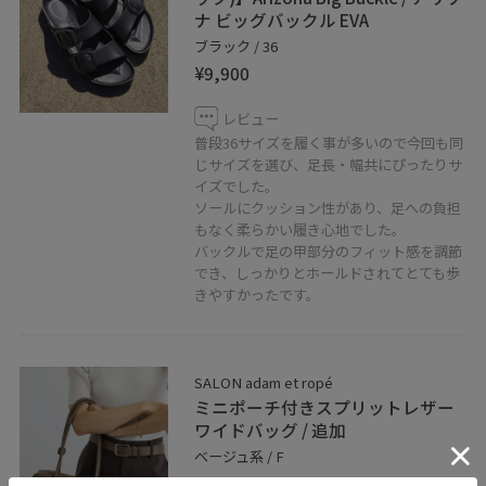
ナ ビッグバックル EVA
ブラック / 36
¥9,900
レビュー
普段36サイズを履く事が多いので今回も同
じサイズを選び、足長・幅共にぴったりサ
イズでした。
ソールにクッション性があり、足への負担
もなく柔らかい履き心地でした。
バックルで足の甲部分のフィット感を調節
でき、しっかりとホールドされてとても歩
きやすかったです。
SALON adam et ropé
ミニポーチ付きスプリットレザー
ワイドバッグ / 追加
ベージュ系 / F
¥18,700