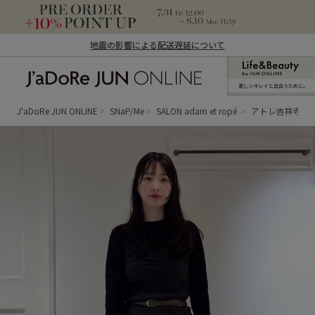
地震の影響による配送遅延について
新しいキレイと出合うために。
J'aDoRe JUN ONLINE（ジャドール ジュ
ン オンライン）
J'aDoRe JUN ONLINE
SNaP/Me
SALON adam et ropé
アトレ吉祥寺