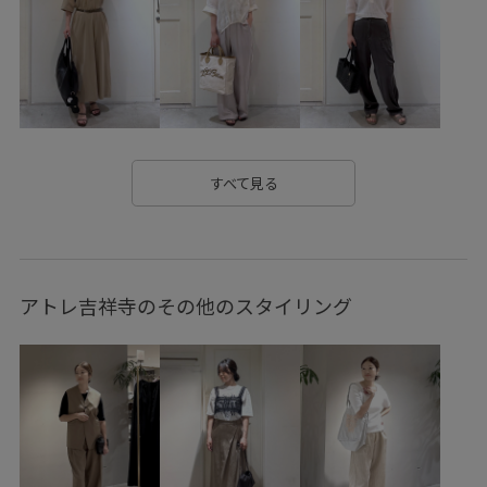
25aw_ニットススタイル
26SS_salon_BAGSHOSE
26SS_salon_BAG_SHOSE
26SS_salon_ceremony
26SS_salon_Lace
26SS_salon_lspant
26SS_salon_weblimited
ANGIELALA
Tシャツ
すべて見る
Vネック
WEB限定
お手入れしやすい
きれいめ
こなれ感
さりげないアクセント
ふっくら
アトレ吉祥寺のその他のスタイリング
アクセサリー
アンダーウェア
イヤホン
ウォッシュ加工
ウォーム感
オケージョン
オフィス
オフィスカジュアル
オンにもオフにも
オールインワン
カジュアル
カーディガン
カーディガンのインナーアイテム
コットン