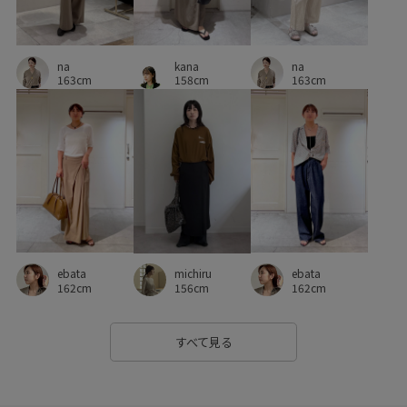
コットン100%
コラボ
コラボアイテム
ゴム仕様
na
kana
na
サイズ調整
サンド
シャツ
シンプル
ジャケット
163cm
158cm
163cm
スウェット
スカート
スッキリ
ストレスフリー
スーツ
セットアップ
タンクトップ
チクチクしない
デイリーで活躍
デイリー使い
トレンド感
ニット
ニュアンスがある
ハリ感
フィット感
フォーマル
フォーマルシーン
フリル
ブラウス
ブランドロゴ
ebata
ebata
michiru
プルオーバー
ベーシック
ポリエステル
ポーチ
162cm
162cm
156cm
モード
リアルレザー
リネン
リブ
レイヤード
すべて見る
レギンス
ロングスリーブ
ワイドパンツ
ヴィンテージ
ヴィンテージ感
上品
伸縮性