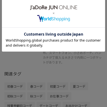
レビュー
とても柔らかい牛革で作られており軽量な
ので長時間のお出かけにもピッタリです。
やや長めのショルダーで肩掛けもできま
す。
付属のチャームもリングカラビナで付け替
え可能でイヤホンなどの収納にも最適で
す。
開き口はファスナー開き、内容例として財
布、スマートフォン、小さめポーチ、ハン
カチが丁度入る大きさで内側に一つポケッ
トがあります。
関連タグ
初春コーデ
春コーデ
初夏コーデ
夏コーデ
初秋コーデ
秋コーデ
お仕事コーデ
授業参観日コーデ
デートコーデ
お出かけコーデ