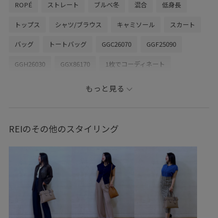
ROPÉ
ストレート
ブルべ冬
混合
低身長
トップス
シャツ/ブラウス
キャミソール
スカート
バッグ
トートバッグ
GGC26070
GGF25090
GGH26030
GGX86170
1枚でコーディネート
25SS_ROPÉ
2WAYで使える
E'POR 26ss Y BAG
もっと見る
E'POR_medium
Iラインシルエット
ROPÉ_30℃超えおすすめアイテム
REIのその他のスタイリング
ROPÉ_RECOMMEND BOTTOMS
ROPÉ_おすすめインナー
ROPÉ_オフィスカジュアル
ROPE_スタイルアップボトム
ROPÉ_美人スカート
Spring BLOUSE
Spring TOPS
Sサイズフェア対象
Wbottoms_pickup
Web限定