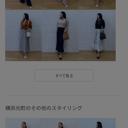
YBAG_2026spring_pr
Y_BAG
【E'POR】
きちんと感
きれいめ
なめらか
ふんわり
インナー
インナーキャミソール
オフィス
オフィスカジュアル
カジュアル
カップ付き
カップ付きキャミソール
カバー効果
コットン100%
コーディネートしやすい
サイドジップ
シアー
シアー感
シフォン
シャーリング
シンプル
すべて見る
シンプルなデザイン
ジャケット
ジャージ
ジョーゼット
スキンケア
スタイリッシュ
スッキリ
横浜元町のその他のスタイリング
ストラップ
ストレスフリー
ストレッチ性
スーツ
タイト
タイトスカート
タック
ダウン