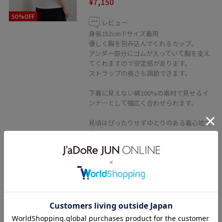
¥7,150
50%OFF
レビュー
身長152cm Fサイズ着用
優しく胸を包み込んでくれるカップ。
アンダー部分にゴムが入っていて胸を支え
てくれますので安定感があります。
ストラップの長さも調節できます。
下着に見えない綿100%の素材で見せるイ
ンナーとして幅広く合わせられます。
見頃はぴったりせずゆとりのある着心地で
す。
着丈は私の身長でヒップにかかるほどで
す。
ROPÉ
【E'POR】Y BAG Short/通勤・軽
量・新型・26AW