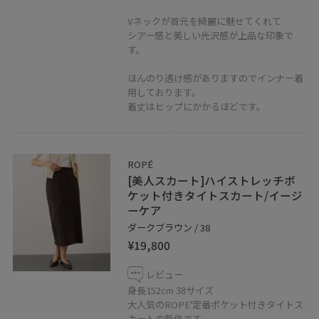
♡ボタンを押してお気に入りに！
Vネックが首元を綺麗に魅せてくれて
お気に入りしていただくと、気になったコーディネート
シアー感と美しい光沢感が上品な印象で
や商品がチェックしやすくなります。
す。
ほんのり透け感がありますのでインナー着
用しております。
着丈はヒップにかかるほどです。
ROPÉ
[美人スカート]ハイストレッチポ
ケット付きタイトスカート/イージ
ーケア
ダークブラウン / 38
¥19,800
レビュー
身長152cm 38サイズ
大人気のROPE'定番ポケット付きタイトス
カートの新作です。