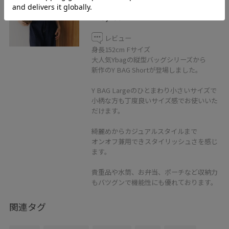
ダークブラウン / F
¥18,700
レビュー
身長152cm Fサイズ
大人気Ybagの縦型バッグシリーズから
新作のY BAG Shortが登場しました。
Y BAG Largeのひとまわり小さいサイズで
小柄な方も丁度良いサイズ感でお使いいた
だけます。
綺麗めからカジュアルスタイルまで
オンオフ兼用できスタイリッシュさを感じ
ます。
貴重品や水筒、お弁当、ポーチなど収納力
もバツグンで機能性にも優れております。
関連タグ