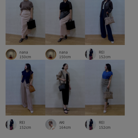
デニムパンツ
ニット
ハイウエスト
パンツ
パンプス
ビジネス
ビジネスバッグ
フェミニン
フレアスカート
ブラウス
ペプラム
ポケット付き
ポリエステル
リサイクル
ワイドパンツ
上品
nana
REI
下着
伸縮性
体型カバー
光沢感
冷んやり
nana
150cm
152cm
150cm
別注
動きやすい
取り外し可能
取り外し可能なストラップ
合わせやすい
夏場でも快適
女性らしい印象
女性らしさ
快適
快適な着心地
抜け感
着回しやすい
着心地が良い
程よい肉感
美シルエット
肌見せ
肌離れが良い
自宅で洗える
AKI
REI
REI
薄手
超長綿
透け感
通勤バッグ
通勤用
164cm
152cm
152cm