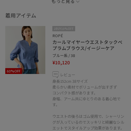
もっと見る
綺麗め、カジュアルにと幅広くお使いいただけます。
着用アイテム
2BUY10%OFF
ROPÉ
カールマイヤーウエストタックペ
※靴は私物になります。
プラムブラウス/イージーケア
ブルー系 / 38
※店頭及び屋外での撮影画像は、光の当たり具合で色味
¥10,120
が異なって見える場合がございます。商品の色味はスタ
60%OFF
ジオ撮影の画像をご参照下さい。
レビュー
身長152cm 38サイズ
柔らかい素材でボリュームが出すぎず
LINE接客承ってます！
コンパクト感があります。
聞きたいことはあるけれど電話するお時間がない方、
身幅、アーム共にゆとりのある着心地で
なかなか外に出られないという方、
す。
お取り置きなどもお伺い出来ます！
ウエストの後ろはゴム使用で、シャーリン
是非、お気軽にメッセージ送ってください。
グが入っているのでスッキリと綺麗なシル
エットでスタイルアップ効果があります。