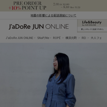
地震の影響による配送遅延について
新しいキレイと出合うために。
J'aDoRe JUN ONLINE（ジャドール ジュ
ン オンライン）
J'aDoRe JUN ONLINE
SNaP/Me
ROPÉ
横浜元町
REI
大人フェミ