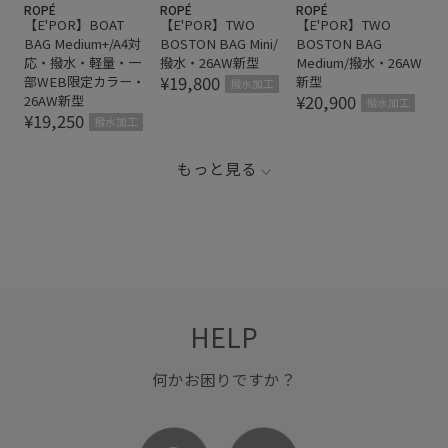
ROPÉ
ROPÉ
ROPÉ
【E'POR】BOAT
【E'POR】TWO
【E'POR】TWO
BAG Medium+/A4対
BOSTON BAG Mini/
BOSTON BAG
応・撥水・軽量・一
撥水・26AW新型
Medium/撥水・26AW
¥19,800
部WEB限定カラー・
新型
撥水加工
¥20,900
26AW新型
撥水加工
¥19,250
撥水加工
もっと見る
HELP
何かお困りですか？