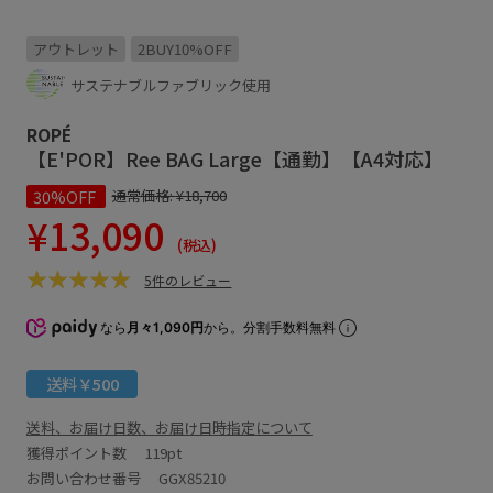
アウトレット
2BUY10%OFF
サステナブルファブリック使用
ROPÉ
【E'POR】Ree BAG Large【通勤】【A4対応】
30%OFF
通常価格:
¥18,700
¥13,090
(税込)
5件のレビュー
なら
月々1,090円
から。分割手数料無料
送料￥500
送料、お届け日数、お届け日時指定について
獲得ポイント数
119pt
お問い合わせ番号 GGX85210