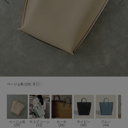
ベージュ系 (29)
ベージュ系 (29)
F
○
系
ベージュ系
モスグリーン
カーキ
ネイビー
ブルー
ブル
(29)
(32)
(36)
(40)
(44)
(4