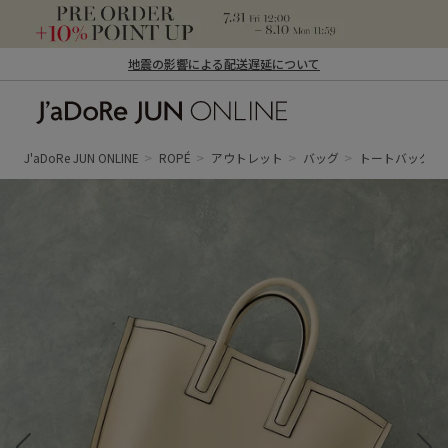
地震の影響による配送遅延について
J'aDoRe JUN ONLINE（ジャドール ジュ
ン オンライン）
J'aDoRe JUN ONLINE
ROPÉ
アウトレット
バッグ
トートバッグ