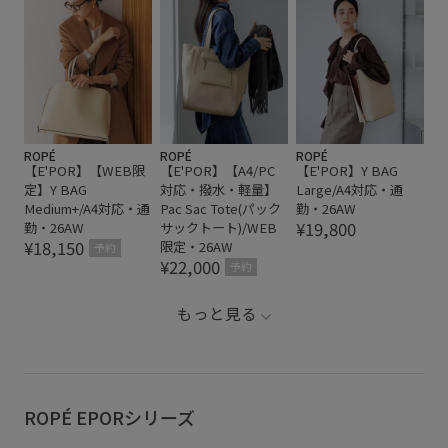
ROPÉ
ROPÉ
ROPÉ
【E'POR】【WEB限
【E'POR】【A4/PC
【E'POR】Y BAG
定】Y BAG
対応・撥水・軽量】
Large/A4対応・通
Medium+/A4対応・通
Pac Sac Tote(パック
勤・26AW
¥19,800
勤・26AW
サックトート)/WEB
¥18,150
限定・26AW
予約
¥22,000
予約
もっと見る
ROPÉ EPORシリーズ