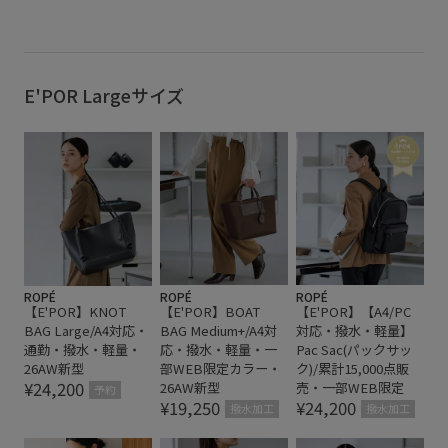
【E'POR】
エレガント
オフィス
オフィスカジュアル
カジュアル
カラーバリエーション豊富
シンプル
E'POR Largeサイズ
シンプルなデザイン
スーツ
バッグ
ビジネス
ビジネスシーン
ビジネスバッグ
ベーシック
ベーシックカラー
マチ広め
上品
使い勝手がいい
収納力
合わせやすい
大容量
持ち運びしやすい
秋冬
通勤バッグ
ROPÉ
ROPÉ
ROPÉ
【E'POR】KNOT
【E'POR】BOAT
【E'POR】【A4/PC
BAG Large/A4対応・
BAG Medium+/A4対
対応・撥水・軽量】
通勤・撥水・軽量・
応・撥水・軽量・一
Pac Sac(パックサッ
26AW新型
部WEB限定カラー・
ク)/累計15,000点販
¥24,200
26AW新型
売・一部WEB限定
予約
¥19,250
¥24,200
撥水加工
撥水加工