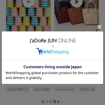
【2026.01.06】PC対応＆整理整
【2025.10.28】 Ree BAG｜Large
頓がスムーズにできる、大容量の
＆Mini YBAGシリーズの残反を再
縦型通勤バッグ「Ree Large」。
利用したサステナブルで数量限定
Y BAGの残反を活用したサステナ
のRee（リー）BAGをご紹介しま
ブルシリーズ。 軽量ながら自立す
す。
る端正なフォルムが魅力です。 無
駄をそぎ落とした洗練デザイン
関連タグ
は、スーツにもオフィスカジュア
ルにも自然にマッチ。 毎日の通勤
をよりスマートに仕立ててくれ
る、E'PORの新しいワークバッグ
25AW_ROPÉ
25SS_ROPÉ
2BUY10%OFF対象商品
です。
2WAYで使える
A4/PC収納
accessories
E'POR_A4
E'POR_PC
Ree_BAG
Ree_Large
specialweek
もっと見る