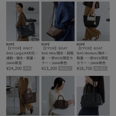
ROPÉ
ROPÉ
ROPÉ
【E'POR】KNOT
【E'POR】BOAT
【E'POR】BOAT
BAG Large/A4対応・
BAG Mini/撥水・超軽
BAG Medium/撥水・
通勤・撥水・軽量・
量・一部WEB限定カ
軽量・一部WEB限定
26AW新型
ラー・26AW新色
カラー・26AW新色
¥24,200
¥13,200
¥18,700
予約
撥水加工
撥水加工