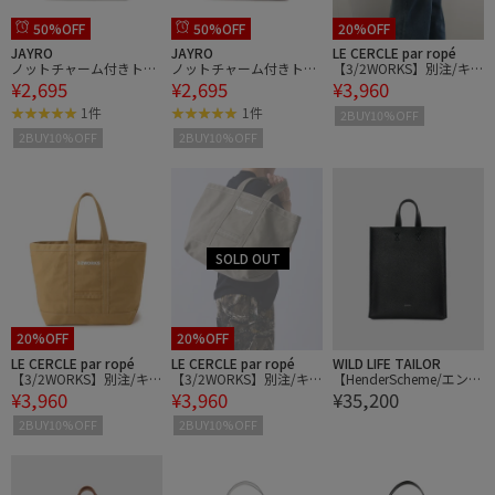
50%OFF
50%OFF
20%OFF
JAYRO
JAYRO
LE CERCLE par ropé
ノットチャーム付きトー
ノットチャーム付きトー
【3/2WORKS】別注/キ
¥2,695
¥2,695
¥3,960
トバッグ
トバッグ
ャンバストート
1件
1件
2BUY10%OFF
2BUY10%OFF
2BUY10%OFF
20%OFF
20%OFF
LE CERCLE par ropé
LE CERCLE par ropé
WILD LIFE TAILOR
【3/2WORKS】別注/キ
【3/2WORKS】別注/キ
【HenderScheme/エンダ
¥3,960
¥3,960
¥35,200
ャンバストート
ャンバストート
ースキーマ】paper bag
big
2BUY10%OFF
2BUY10%OFF