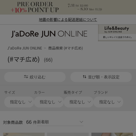
地震の影響による配送遅延について
新しいキレイと出合うために。
J'aDoRe JUN ONLINE（ジャドール ジュ
ン オンライン）
J'aDoRe JUN ONLINE
商品検索 (#マチ広め)
(#マチ広め)
(66)
絞り込む
並び順・表示設定
サイズ
カラー
販売タイプ
ブランド
66
対象商品数
件