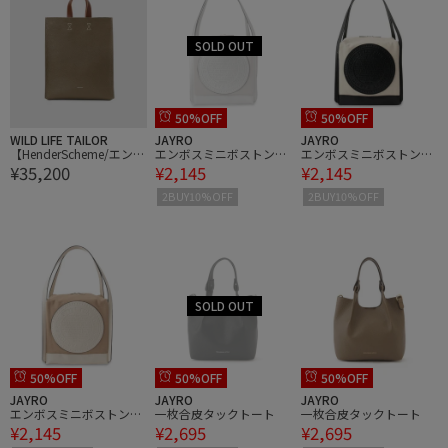
50%OFF
50%OFF
WILD LIFE TAILOR
JAYRO
JAYRO
【HenderScheme/エンダ
エンボスミニボストンバ
エンボスミニボストンバ
¥35,200
¥2,145
¥2,145
ースキーマ】paper bag
ッグ
ッグ
big
2BUY10%OFF
2BUY10%OFF
50%OFF
50%OFF
50%OFF
JAYRO
JAYRO
JAYRO
エンボスミニボストンバ
一枚合皮タックトート
一枚合皮タックトート
¥2,145
¥2,695
¥2,695
ッグ