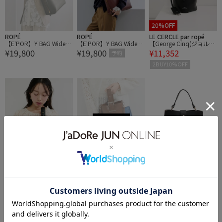
20%OFF
ROPÉ
ROPÉ
LE CERCLE par ropé
【E'POR】Y BAG Wide/A
【E'POR】Y BAG Wide/A
【George Cinq(ジョルジ
¥19,800
¥19,800
¥11,352
4対応・通勤・26AW
4対応・通勤・26AW
ュサンク)】BELED BACK
予約
ET BAG（S）/WEB限定
2BUY10%OFF
20%OFF
20%OFF
40%OFF
LE CERCLE par ropé
LE CERCLE par ropé
JAYRO
【George Cinq(ジョルジ
【George Cinq(ジョルジ
バイカラー2WAYバッグ
¥11,352
¥11,352
¥3,234
ュサンク)】BELED BACK
ュサンク)】BELED BACK
ET BAG（S）/WEB限定
ET BAG（S）/WEB限定
2BUY10%OFF
2BUY10%OFF
2BUY10%OFF