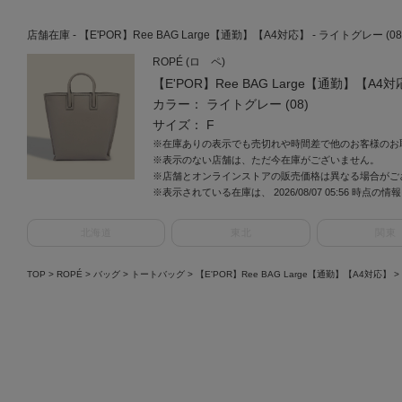
店舗在庫 - 【E'POR】Ree BAG Large【通勤】【A4対応】 - ライトグレー (08) 
ROPÉ (ロ ペ)
【E'POR】Ree BAG Large【通勤】【A4
カラー： ライトグレー (08)
サイズ： F
※在庫ありの表示でも売切れや時間差で他のお客様のお
※表示のない店舗は、ただ今在庫がございません。
※店舗とオンラインストアの販売価格は異なる場合がご
※表示されている在庫は、 2026/08/07 05:56 時点の
北海道
東北
関東
TOP
>
ROPÉ
>
バッグ
>
トートバッグ
>
【E'POR】Ree BAG Large【通勤】【A4対応】
>