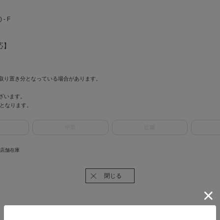
- F
対応】
取り置き分となっている場合があります。
ざいます。
情報となります。
中部
近畿
 店舗在庫
閉じる