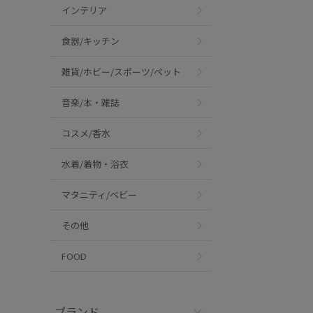
インテリア
食器/キッチン
雑貨/ホビー/スポーツ/ペット
音楽/本・雑誌
コスメ/香水
水着/着物・浴衣
マタニティ/ベビー
その他
FOOD
ブランド