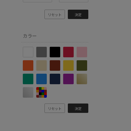
リセット
決定
カラー
リセット
決定