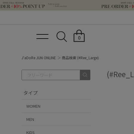
0
J'aDoRe JUN ONLINE
商品検索 (#Ree_Large)
(#Ree_L
タイプ
WOMEN
MEN
KIDS