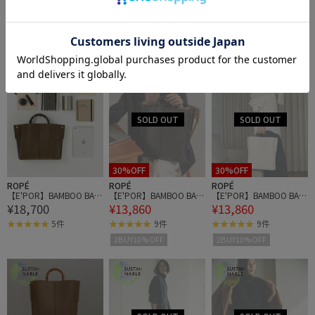
¥18,700
¥18,700
¥18,700
Medium【超軽量】
Medium【超軽量】
Medium【超軽量】
5件
5件
5件
30%OFF
30%OFF
ROPÉ
ROPÉ
ROPÉ
【E'POR】BAMBOO BAG
【E'POR】BAMBOO BAG
【E'POR】BAMBOO BAG
¥18,700
¥13,860
¥13,860
Medium【超軽量】
Large【通勤】【A4対
Large【通勤】【A4対
応】
応】
5件
9件
9件
2BUY10%OFF
2BUY10%OFF