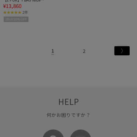
¥13,860
4対応・通勤
2件
2BUY10%OFF
1
2
HELP
何かお困りですか？