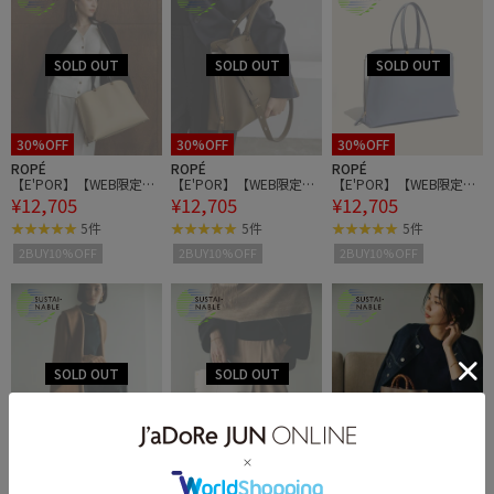
30%OFF
30%OFF
30%OFF
ROPÉ
ROPÉ
ROPÉ
【E'POR】【WEB限定】
【E'POR】【WEB限定】
【E'POR】【WEB限定】
¥12,705
¥12,705
¥12,705
Y BAG Medium+/A4対
Y BAG Medium+/A4対
Y BAG Medium+/A4対
応・通勤
応・通勤
応・通勤
5件
5件
5件
2BUY10%OFF
2BUY10%OFF
2BUY10%OFF
ROPÉ
ROPÉ
ROPÉ
【E'POR】BAMBOO BAG
【E'POR】BAMBOO BAG
【E'POR】BAMBOO BAG