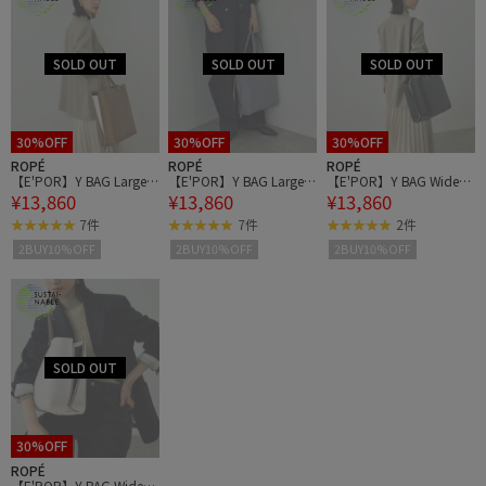
30%OFF
30%OFF
30%OFF
ROPÉ
ROPÉ
ROPÉ
【E'POR】Y BAG Large/A
【E'POR】Y BAG Large/A
【E'POR】Y BAG Wide/A
¥13,860
¥13,860
¥13,860
4対応・通勤
4対応・通勤
4対応・通勤
7件
7件
2件
2BUY10%OFF
2BUY10%OFF
2BUY10%OFF
30%OFF
ROPÉ
【E'POR】Y BAG Wide/A