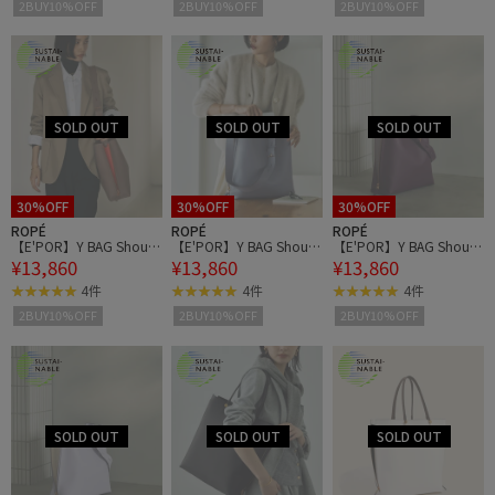
2BUY10%OFF
2BUY10%OFF
2BUY10%OFF
30%OFF
30%OFF
30%OFF
ROPÉ
ROPÉ
ROPÉ
【E'POR】Y BAG Should
【E'POR】Y BAG Should
【E'POR】Y BAG Should
¥13,860
¥13,860
¥13,860
er Large【通勤】【A4対
er Large【通勤】【A4対
er Large【通勤】【A4対
応】【ドラマ着用】
応】【ドラマ着用】
応】【ドラマ着用】
4件
4件
4件
2BUY10%OFF
2BUY10%OFF
2BUY10%OFF