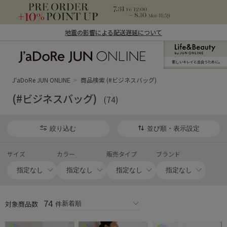
地震の影響による配送遅延について
新しいキレイと出合うために。
J'aDoRe JUN ONLINE（ジャドール ジュ
ン オンライン）
J'aDoRe JUN ONLINE
商品検索 (#ビジネスバッグ)
(#ビジネスバッグ)
(74)
絞り込む
並び順・表示設定
サイズ
カラー
販売タイプ
ブランド
74
対象商品数
件