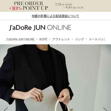
地震の影響による配送遅延について
J'aDoRe JUN ONLINE（ジャドール ジュ
ン オンライン）
J'aDoRe JUN ONLINE
ROPÉ
アウトレット
バッグ
トートバッグ