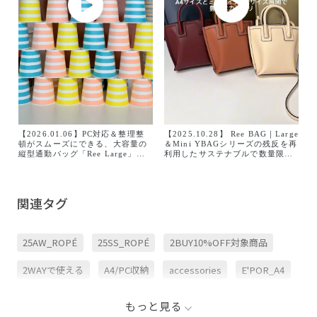
【2026.01.06】PC対応＆整理整
【2025.10.28】 Ree BAG｜Large
頓がスムーズにできる、大容量の
＆Mini YBAGシリーズの残反を再
縦型通勤バッグ「Ree Large」。
利用したサステナブルで数量限定
Y BAGの残反を活用したサステナ
のRee（リー）BAGをご紹介しま
ブルシリーズ。 軽量ながら自立す
す。
る端正なフォルムが魅力です。 無
駄をそぎ落とした洗練デザイン
関連タグ
は、スーツにもオフィスカジュア
ルにも自然にマッチ。 毎日の通勤
をよりスマートに仕立ててくれ
る、E'PORの新しいワークバッグ
25AW_ROPÉ
25SS_ROPÉ
2BUY10%OFF対象商品
です。
2WAYで使える
A4/PC収納
accessories
E'POR_A4
E'POR_PC
Ree_BAG
Ree_Large
specialweek
もっと見る