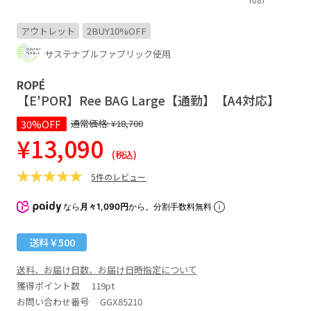
アウトレット
2BUY10%OFF
サステナブルファブリック使用
ROPÉ
【E'POR】Ree BAG Large【通勤】【A4対応】
30%OFF
通常価格:
¥18,700
¥13,090
(税込)
5件のレビュー
なら
月々1,090円
から。分割手数料無料
送料￥500
送料、お届け日数、お届け日時指定について
獲得ポイント数
119pt
お問い合わせ番号 GGX85210