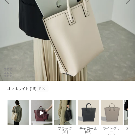
オフホワイト (15)
オフホワイト (15)
F
×
ブラック
チャコール
ライトグレ
オフ
(01)
(06)
ー
(08)
(1