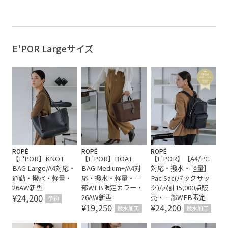
【E'POR】
エレガント
オフィス
オフィスカジュアル
カジュアル
カラーバリエーション豊富
シンプル
E'POR Largeサイズ
シンプルなデザイン
スーツ
バッグ
ビジネス
ビジネスシーン
ビジネスバッグ
ベーシック
ベーシックカラー
マチ広め
上品
使い勝手がいい
収納力
合わせやすい
大容量
持ち運びしやすい
秋冬
通勤バッグ
ROPÉ
ROPÉ
ROPÉ
【E'POR】KNOT
【E'POR】BOAT
【E'POR】【A4/PC
BAG Large/A4対応・
BAG Medium+/A4対
対応・撥水・軽量】
通勤・撥水・軽量・
応・撥水・軽量・一
Pac Sac(パックサッ
26AW新型
部WEB限定カラー・
ク)/累計15,000点販
¥24,200
26AW新型
売・一部WEB限定
予約
¥19,250
¥24,200
撥水加工
撥水加工