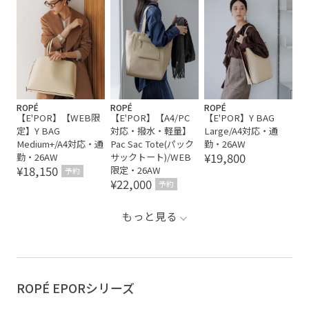
ROPÉ
ROPÉ
ROPÉ
【E'POR】【WEB限
【E'POR】【A4/PC
【E'POR】Y BAG
定】Y BAG
対応・撥水・軽量】
Large/A4対応・通
Medium+/A4対応・通
Pac Sac Tote(パック
勤・26AW
¥19,800
勤・26AW
サックトート)/WEB
¥18,150
限定・26AW
予約
¥22,000
予約
もっと見る
ROPÉ EPORシリーズ