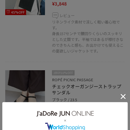
¥3,848
45%OFF
レビュー
リネンライク素材で涼しく軽い着心地で
す。
身長157センチで腰回りくらいのスッキリ
とした丈間です。半袖ではあるが襟付きな
のできちんと感も、お出かけでも使えるこ
の夏欲しいジャケットです。
2BUY10%OFF
ROPÉ PICNIC PASSAGE
チェックオーガンジーストラップ
サンダル
ブラック / 23.5
¥4,942
25%OFF
レビュー
普段23.5で23.5サイズでぴったりでした。