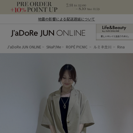
地震の影響による配送遅延について
新しいキレイと出合うために。
J'aDoRe JUN ONLINE（ジャドール ジュ
ン オンライン）
J'aDoRe JUN ONLINE
SNaP/Me
ROPÉ PICNIC
ルミネ立川
Rina