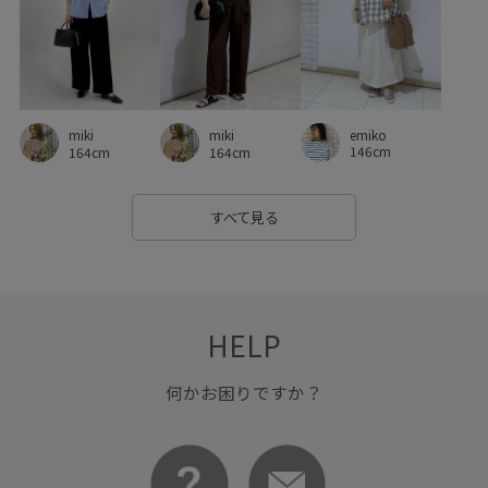
透け感
都会的
長財布
麻
emiko
miki
miki
146cm
164cm
164cm
すべて見る
HELP
何かお困りですか？