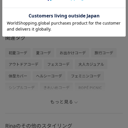
足を覆ってくれるような形でとても履きや
すいです。
かかと部分固定したい方はストラップを分
けて履くこともできるので安心して履いて
いただけます。
関連タグ
初夏コーデ
夏コーデ
お出かけコーデ
旅行コーデ
アウトドアコーデ
フェスコーデ
大人カジュアル
体型カバー
ヘルシーコーデ
フェミニンコーデ
シンプルコーデ
きれいめコーデ
ROPÉ PICNIC
ナチュラル
イエベ秋
混合
ジャケット/アウター
もっと見る
テーラードジャケット
ワンピース
バッグ
トートバッグ
シューズ
サンダル
GDE16070
Rinaのその他のスタイリング