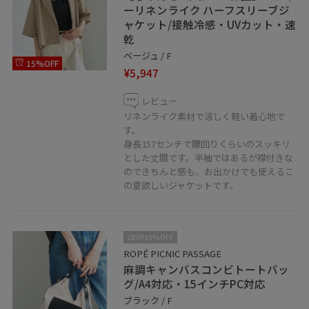
ーリネンライク ハーフスリーブジ
ャケット/接触冷感・UVカット・速
乾
ベージュ / F
15%OFF
¥5,947
レビュー
リネンライク素材で涼しく軽い着心地で
す。
身長157センチで腰回りくらいのスッキリ
とした丈間です。半袖ではあるが襟付きな
のできちんと感も、お出かけでも使えるこ
の夏欲しいジャケットです。
2BUY10%OFF
ROPÉ PICNIC PASSAGE
麻調キャンバスコンビトートバッ
グ/A4対応・15インチPC対応
ブラック / F