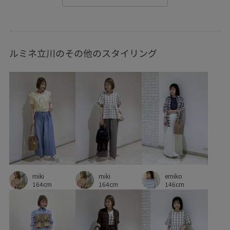
ジャケット
スクエアネック
スッキリ
ストラップ
ストレートライン
セットアップ対象商品
ソックス
ルミネ立川のその他のスタイリング
タイツ
チェック柄
デイリーで活躍
デイリー使い
デニムスタイル
トレンド感
ハリ感
パンツ
フレアヒール
ミュール
モノトーン
モード
リネン
リラックススタイル
ワイドパンツ
上品
上質な素材感
伸縮性
便利なポケット
大容量
女性らしさ
安定感
小物
幅広
快適
miki
emiko
miki
快適なはき心地
抜け感
旅行
歩きやすい
164cm
146cm
164cm
着やすい
細く見える
肌触りが良い
肌馴染が良い
華やか
薄手
裏地付き
軽い着心地
軽快