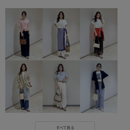
GDV16240
GIA16070
GIX16170
26mother'sday
26RPUVCARE
26SS10
26SS10dp
26SS10gs
26SS10r
26SS15
26SS20
26SS20dp
26SSRPジャケット
26SS_エアリーリネンライク
26SSエアリーリネンライク
2WAYで使える
onepiece_pickup
outer_pickup
きれいめ
こなれ感
しっかりホールド
ちゃんとプラスかわいい保証
アンクルストラップ
カジュアル
カットソー
カットソー生地
コーディネートのアクセント
コーディネートの主役
サステナブル
シアー
シアー感
シアー素材
シャツ
シンプル
すべて見る