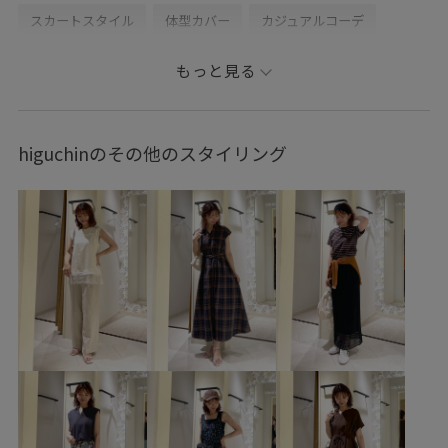
スカートスタイル
体型カバー
カジュアルコーデ
フェミニンコーデ
シンプルコーデ
ベーシック
もっと見る
ROPÉ PICNIC
ウェーブ
イエベ秋
混合
トップス
ニット/セーター
スカート
バッグ
ハンドバッグ
higuchinのその他のスタイリング
シューズ
サンダル
GDC26530
GDM86500
GIA16050
GIX16190
1枚でコーディネート
26SS10
26SS10r
26SS15
26SS20
26SS20dp
26SS20gsr
26SSBHPC
26SSRPgoods
Exclusive_GW
RP26SS
RP26SS_goods
RP26SS_サマーニット
RP26SS_着映えるサマーニット
RP26SS着映えトップス
きれいめ
アクリル
オールシーズン
カジュアル