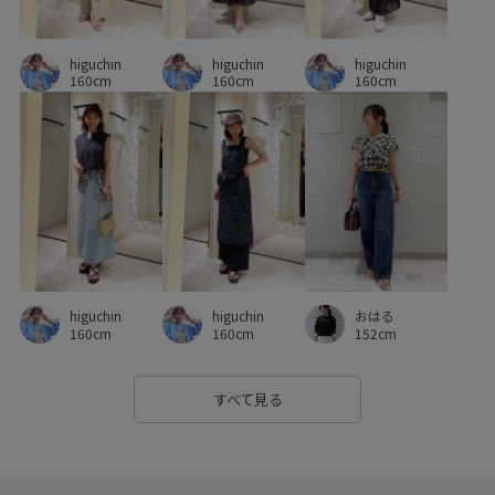
肌見せ
肌馴染が良い
艶感
華やか
薄手
higuchin
見た目以上の収納
親子コーデ
軽快
都会的
higuchin
higuchin
160cm
160cm
160cm
長く使える
higuchin
higuchin
おはる
160cm
160cm
152cm
すべて見る