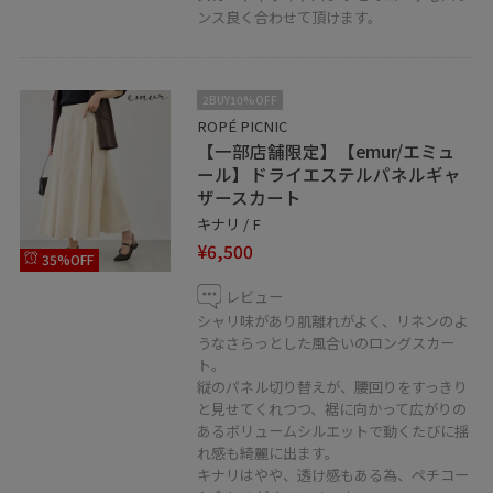
ンス良く合わせて頂けます。
いつでも5%OFFでご購入いただけます。
お気軽にお問い合わせくださいませ。
2BUY10%OFF
---------------------------
ROPÉ PICNIC
〒〒160-0022
【一部店舗限定】【emur/エミュ
東京都新宿区新宿3-38-1
ール】ドライエステルパネルギャ
ザースカート
ルミネエスト新宿4F
キナリ / F
¥6,500
TEL☎️03-5312-7288
35%OFF
---------------------------
レビュー
シャリ味があり肌離れがよく、リネンのよ
うなさらっとした風合いのロングスカー
ト。
□♡ボタンを押してお気に入り！
縦のパネル切り替えが、腰回りをすっきり
お気に入りしていただくと、気になったコーディネート
と見せてくれつつ、裾に向かって広がりの
や
あるボリュームシルエットで動くたびに揺
れ感も綺麗に出ます。
商品がチェックしやすくなります。
キナリはやや、透け感もある為、ペチコー
スタッフのフォローもあわせてご利用ください。