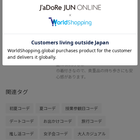
ペーパーライクバケットバッ
グ/2WAY
ブラック / F
¥3,245
50%OFF
レビュー
季節感の出るペーパー素材の2wayバッ
グ。
安定感のある円形底マチなので、見た目以
上に収納力も◎
巾着付きなので、貴重品の持ち歩きにも安
心感があります。
関連タグ
初夏コーデ
夏コーデ
授業参観日コーデ
デートコーデ
お出かけコーデ
旅行コーデ
推し活コーデ
女子会コーデ
大人カジュアル