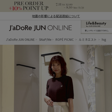
地震の影響による配送遅延について
新しいキレイと出合うために。
J'aDoRe JUN ONLINE（ジャドール ジュ
ン オンライン）
J'aDoRe JUN ONLINE
SNaP/Me
ROPÉ PICNIC
ルミネエスト
higuch