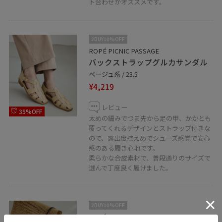
ト合わせがオススメです。
2BUY10%OFF
ROPÉ PICNIC PASSAGE
バックストラップグルカサンダル
ベージュ系 / 23.5
¥4,219
レビュー
35%OFF
太めの編みでつま先から足の甲、かかとも
覆ってくれるデザインとストラップ付きな
ので、露出度控えめでシューズ感覚で安心
感のある履き心地です。
柔らかな合皮素材で、普段通りのサイズで
選んで丁度良く履けました。
2BUY10%OFF
ROPÉ PICNIC PASSAGE