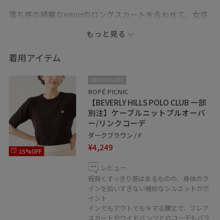
落ち感の綺麗なemurのロングスカートを合わせて、女性
らしく上品に。小物で季節感をプラスしてみました◎
もっと見る
ご覧いただき、ありがとうございます☺︎
着用アイテム
・画像は野外の光や照明の当たり具合で、
2BUY10%OFF
実際の商品の色味と異なる場合がございます。
ROPÉ PICNIC
【BEVERLY HILLS POLO CLUB 一部
実際の商品に近い色味は商品ページをご確認ください。
別注】ケーブルニットプルオーバ
ー/リンクコーデ
・紐ついてないアイテムは私物となります。
ダークブラウン / F
¥4,249
15%OFF
□LUMINE WEB決済サービス
レビュー
程良くすっきり感はあるものの、身体のラ
ルミネエスト新宿店ではWEB決済で
インを拾いすぎない絶妙なシルエットがポ
ご自宅への発送も行っております。
イント
インでもアウトでもキマる腰丈で、フレア
スカートやワイドパンツとのコーデもバラ
ルミネカードをご利用のお客様は