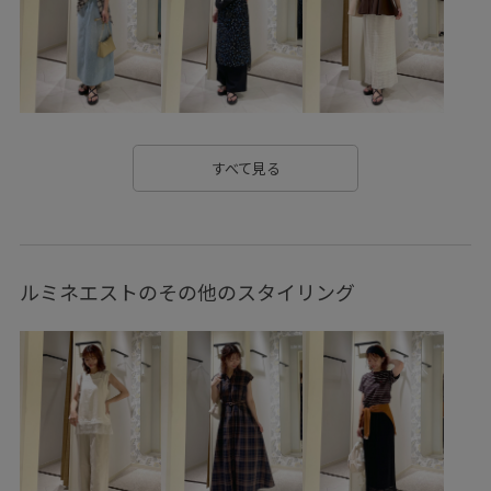
カジュアルすぎない
キッズ
キャップ
クルーネック
グルカサンダル
ケーブル編み
コットン
コントラスト
シャツ
シンプル
ジャケット
スクエアトゥ
セットアップ
ソックス
タフな素材
すべて見る
トラッド
トレンド感
ナチュラル
ニット
ニットトップス
ニュアンスカラー
ハーフパンツ
ルミネエストのその他のスタイリング
パンツ
パンプス
フリーサイズ
ヘルシー
ロングシーズン
ロングスカート
ローファー
ワイドパンツ
ワンピース
上品
伸縮性
別注
別注アイテム
合わせやすい
安定感
小物
日傘
春先
異素材ドッキング
秋冬
秋口
立体感