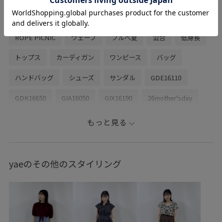
関連タグ
ROPÉ PICNIC
ウェーブ
ブルべ夏
混合
低身長
トップス
カーディガン
ワンピース
バッグ
ハンドバッグ
シューズ
サンダル
GDE16110
GDK16650
GIA16050
GIX16190
26mother'sday
26RPUVCARE
26SSRPgoods
26SSRP羽織り
もっと見る
26SSシャーベットニット
onepiece_pickup
RP26SS
RP26SS_goods
RP26SS_サマーニット
UVケア
yaeのその他のスタイリング
Vネック
お手入れしやすい
きれいめ
こなれ感
さらりとした
ちょうど良い丈感
インナーパンツ
イージーケア
ウォーム感
オーバーサイズ