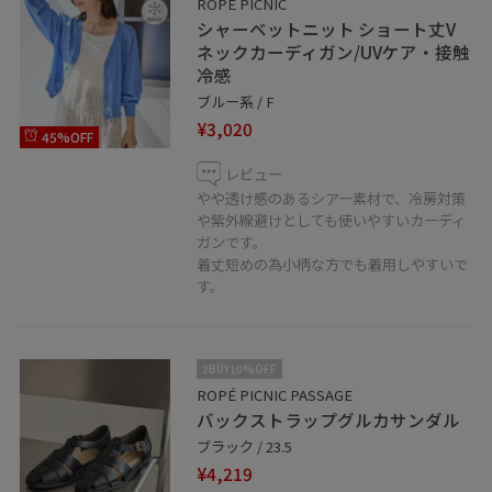
ROPÉ PICNIC
シャーベットニット ショート丈V
ネックカーディガン/UVケア・接触
冷感
ブルー系 / F
¥3,020
45%OFF
レビュー
やや透け感のあるシアー素材で、冷房対策
や紫外線避けとしても使いやすいカーディ
ガンです。
着丈短めの為小柄な方でも着用しやすいで
す。
2BUY10%OFF
ROPÉ PICNIC PASSAGE
バックストラップグルカサンダル
ブラック / 23.5
¥4,219