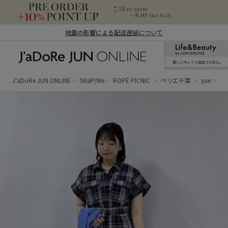
地震の影響による配送遅延について
新しいキレイと出合うために。
J'aDoRe JUN ONLINE（ジャドール ジュ
ン オンライン）
J'aDoRe JUN ONLINE
SNaP/Me
ROPÉ PICNIC
ペリエ千葉
yae
低