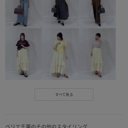
カジュアル
カジュアルすぎない
カラーニット
キッズ
グルカサンダル
コットン
コントラスト
シアー
シアー感
シャツ
シャリ感
ショート丈
シワになりにくい
シンプルコーデ
スカーフ
スクエアトゥ
スタイルアップ
スッキリ
セットアップ
ソックス
チェック柄
デコルテがきれい
デザイン性
トラッド
トレンド感
ドライ
ドライタッチ
ナイロン
ナチュラル
すべて見る
ニット
ニュアンスカラー
ハイウエスト
ハリ感
ハーフパンツ
バランスが良い
パンツ
パンプス
ペリエ千葉のその他のスタイリング
フレアスカート
フレンチスリーブ
ヘルシー
ベルト