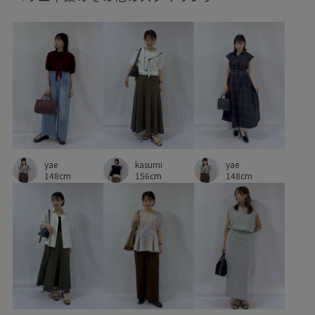
ベーシック
ベーシックカラー
ペプラム
ポリウレタン
ポリエステル
メリハリ
リラックス感
リンクコーデ
ロングスカート
ローファー
ワイドパンツ
上品
二の腕が隠れる
伸縮性
光沢感
冷んやり
合わせやすい
安定感
小物
yae
yae
抜け感
接触冷感
日傘
春先
異素材ドッキング
kasumi
148cm
148cm
156cm
知的
秋口
細く見える
肌見せ
肌馴染が良い
脚長効果
艶感
華やか
薄手
見た目以上の収納
軽快
透かし編み
透け感
都会的
長く使える