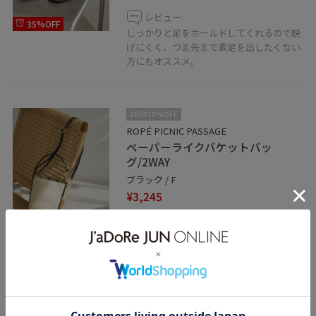
レビュー
35%OFF
しっかりと足をホールドしてくれるので脱
げにくく、つま先まで素足を出したくない
方にもオススメ。
2BUY10%OFF
ROPÉ PICNIC PASSAGE
ペーパーライクバケットバッ
グ/2WAY
ブラック / F
¥3,245
50%OFF
レビュー
丸みのあるデザインで、カジュアルコーデ
からキレイめまで幅広く合わせやすいバッ
グです。
巾着付きで中身も見えないようになってい
ます。