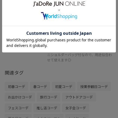
ROPÉ PICNIC PASSAGE
【ちゃんと+かわいい保証】me fit
BAG ワンショルダートート＆ミニ
ショルダーバッグ/A4対応
グレー系 / F
¥5,995
レビュー
好評ミーフィットシリーズの新色です。ミ
ニショルダーバッグ付なので、用途似合わ
せて使えます◎
関連タグ
初春コーデ
春コーデ
初夏コーデ
授業参観日コーデ
お出かけコーデ
旅行コーデ
アウトドアコーデ
フェスコーデ
推し活コーデ
女子会コーデ