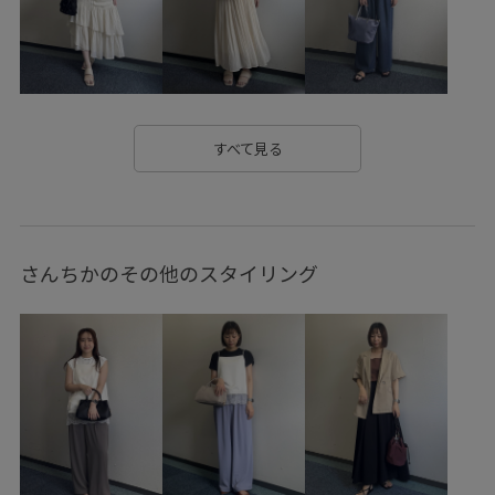
カシュクール
カジュアル
キャミソール
クーポン対象商品
コットン
コーディネートしやすい
ゴム仕様
サンダル
シアー
シアー感
シャツ
シャープ
シンプル
ジャケット
スクエアネック
すべて見る
スッキリ
ストレスフリー
ストレッチ糸
スニーカー
タイト
ドライ
ドライタッチ
ナイロン
さんちかのその他のスタイリング
ナチュラル
ニット
バンドカラー
パンツ
フェミニン
フリル
フリーサイズ
フーディー
ブラウス
ブルゾン
プレーティング
ベーシック
ペプラム
ボイル
リラックス感
ワイドパンツ
伸縮性
冷んやり
合わせやすい
幅広
快適
快適なはき心地
抜け感
接触冷感
撚糸
清涼感