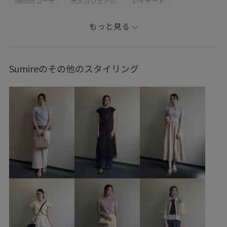
雨の日コーデ
大人カジュアル
レイヤード
スカートスタイル
体型カバー
カジュアルコーデ
もっと見る
フェミニンコーデ
シンプルコーデ
きれいめコーデ
ROPÉ PICNIC
ブルべ夏
混合
トップス
Sumireのその他のスタイリング
シャツ/ブラウス
タンクトップ
スカート
GDC16120
GDF16010
GDH16510
26mother'sday
26SSお着軽シャツ
2WAYで使える
RP26SS
RP26SSインナー
RP26SS着映えトップス
Tシャツ
Wpickup_items
きちんと感
きれいめ
ちょうど良い丈感
なめらか
ひざ下丈
ふんわり
イージーパンツ
ウエストがゴム
オフショルダー