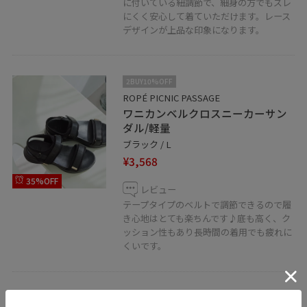
に付いている紐調節で、細身の方でもズレ
にくく安心して着ていただけます。レース
デザインが上品な印象になります。
2BUY10%OFF
ROPÉ PICNIC PASSAGE
ワニカンベルクロスニーカーサン
ダル/軽量
ブラック / L
¥3,568
35%OFF
レビュー
テープタイプのベルトで調節できるので履
き心地はとても楽ちんです♪底も高く、ク
ッション性もあり長時間の着用でも疲れに
くいです。
2BUY10%OFF