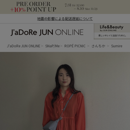
地震の影響による配送遅延について
新しいキレイと出合うために。
J'aDoRe JUN ONLINE（ジャドール ジュ
ン オンライン）
J'aDoRe JUN ONLINE
SNaP/Me
ROPÉ PICNIC
さんちか
Sumire