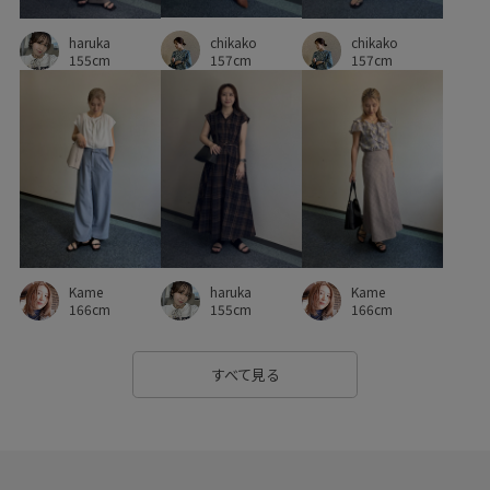
chikako
haruka
chikako
秋冬
程よい肉感
立体感
肌離れが良い
艶感
157cm
155cm
157cm
華やか
薄手
袖口ゴム
裏地付き
透け感
通気性
Kame
haruka
Kame
166cm
155cm
166cm
すべて見る