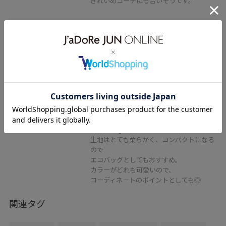
きれいめコーデにも合いそうです。
2BUY10%OFF
ROPÉ PICNIC PASSAGE
【DOG MAGAZINE×ROPE'
PICNIC】フォトトートバッグ
イエロー / F
¥1,645
50%OFF
レビュー
可愛いdogプリントのトートバッグ。
生地はとても柔らかく、コンパクトになる
ので
エコバッグとしてもおすすめ。
カラーがどれも可愛いので、
コーディネートのポイントとしても◎
関連タグ