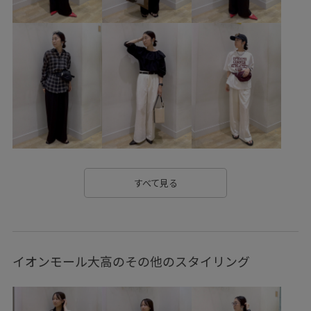
26SS_エアリーリネンライク
26SSエアリーリネンライク
dogmagazine
Exclusive_GW
RP26SS
RP26SS_goods
RP体型カバー
Tシャツ
きれいめ
きれいめカジュアル
さらっとした肌触り
さらりとした
ちゃんとプラスかわいい保証
オーバーサイズ
カジュアル
カジュアルすぎない
カレッジプリント
キャップ
クーポン対象商品
グラフィック
グルカサンダル
すべて見る
コットン
ゴム仕様
サステナブル
サテン
サブバッグ
シャツ
シワになりにくい
シンプル
イオンモール大高のその他のスタイリング
シンプルなデザイン
スウェット
スカーフ
スクエアトゥ
スッキリ
ストレスフリー