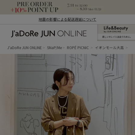
地震の影響による配送遅延について
新しいキレイと出合うために。
J'aDoRe JUN ONLINE（ジャドール ジュ
ン オンライン）
J'aDoRe JUN ONLINE
SNaP/Me
ROPÉ PICNIC
イオンモール大高
mi