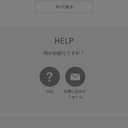
春先
清涼感
秋冬
秋口
程よい肉感
すべて見る
穿き心地が良い
細見え
肌見せ
肌離れが良い
肌馴染が良い
艶感
裏毛
軽やかな素材感
軽量素材
都会的
長く使える
HELP
何かお困りですか？
FAQ
お問い合わせ
フォーム