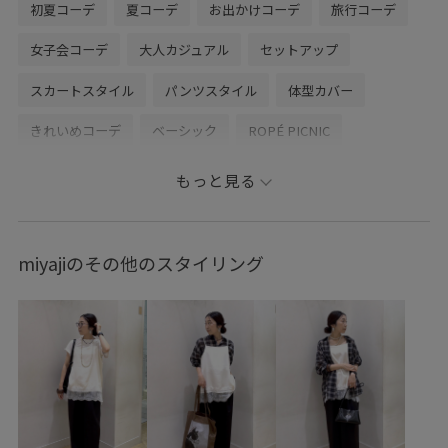
初夏コーデ
夏コーデ
お出かけコーデ
旅行コーデ
女子会コーデ
大人カジュアル
セットアップ
スカートスタイル
パンツスタイル
体型カバー
きれいめコーデ
ベーシック
ROPÉ PICNIC
ナチュラル
イエベ秋
ノーマル
トップス
もっと見る
Tシャツ/カットソー
ジャケット/アウター
テーラードジャケット
スカート
バッグ
miyajiのその他のスタイリング
トートバッグ
シューズ
サンダル
GDC55150
GDM86010
GDV16230
GIA16050
GIX36080
0318PRESS対象商品
26RPUVCARE
26SSRPgoods
26SSRPジャケット
26SSRPボトム
26SSRP羽織り