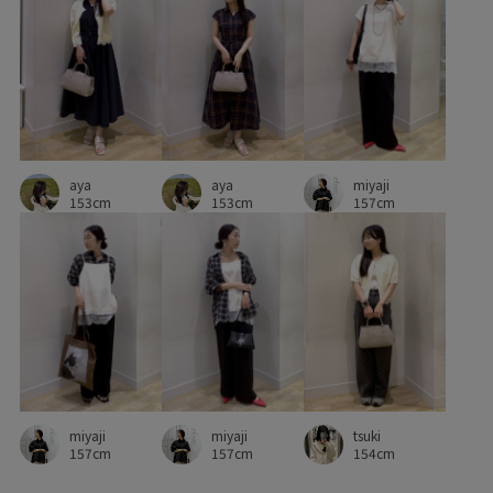
セットアップ対象商品
ソックス
ダウン
チノパン
デイリーで活躍
トラッド
ドライ
ドライタッチ
ニット
ニュアンスカラー
ハーフパンツ
バンダナ
パンツ
パンプス
フリーサイズ
ブルゾン
プルオーバー
ヘルシー
ベルト
マニッシュ
aya
aya
miyaji
153cm
153cm
157cm
モダン
リブニット
リラックス感
ロゴデザイン
ロゴプリント
ロングスカート
ローファー
ワイドパンツ
ヴィンテージ
ヴィンテージ加工
ヴィンテージ感
上品
伸縮性
光沢感
別注
別注アイテム
合わせやすい
大人っぽい
天然素材
miyaji
miyaji
tsuki
小物
差し色
快適
快適な着心地
持ち運びに便利
157cm
157cm
154cm