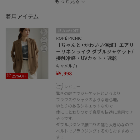
もっと見る
スカートはパンツとのバランスを取るために
ウエストを2回ほど折って着用しています。
着用アイテム
2BUY10%OFF
ROPÉ PICNIC
【ちゃんと+かわいい保証】エアリ
ーリネンライク ダブルジャケット/
接触冷感・UVカット・速乾
キャメル / F
¥5,998
25%OFF
レビュー
驚きの軽さでジャケットというより
ブラウスやシャツのような着心地。
ゆとりのあるシルエットなので
体にまとわりつかず真夏も快適に着用でき
そうです。
ダブルボタンで腰回りの幅も大きめなので
ベルトでブラウジングするのもおすすめで
す！