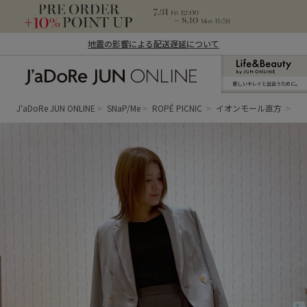
地震の影響による配送遅延について
新しいキレイと出合うために。
J'aDoRe JUN ONLINE（ジャドール ジュ
ン オンライン）
J'aDoRe JUN ONLINE
SNaP/Me
ROPÉ PICNIC
イオンモール直方
ta