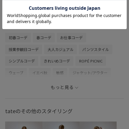
ミニサイズですが見た目よりも大容量で普
段使いもしやすいです！
関連タグ
初春コーデ
春コーデ
お仕事コーデ
授業参観日コーデ
大人カジュアル
パンツスタイル
シンプルコーデ
きれいめコーデ
ROPÉ PICNIC
ウェーブ
イエベ秋
敏感
ジャケット/アウター
テーラードジャケット
パンツ
スラックス
バッグ
もっと見る
トートバッグ
GDS16010
GDV16070
GIX16010
0318PRESS対象商品
20260318PRESS対象商品
tateのその他のスタイリング
26SSceremony
26SSRPボトム
26SS_クリアツイル