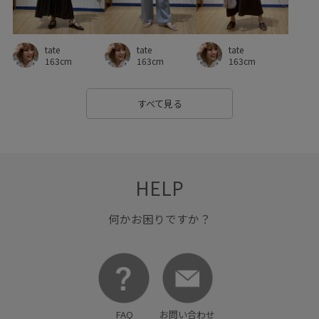
自宅で洗える
華やか
落ち感
薄手
裏地付き
軽やかな雰囲気
通気性
金ボタン
長財布
tate
tate
tate
防臭加工
防臭効果
限定カラー
骨格ストレート
163cm
163cm
163cm
すべて見る
HELP
何かお困りですか？
FAQ
お問い合わせ