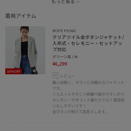
もっと見る
Instagramはじめました！
シンプル×お洒落を意識したママコーデを中心に新作ア
着用アイテム
イテムなどを絡めたコーデを随時更新してます◎
ROPÉ PICNIC
お取置きや質問などもDMにて承ってます！
クリアツイル金ボタンジャケット/
→@tate_picnic
入卒式・セレモニー・セットアッ
プ対応
ぜひフォローお願いします♡
グリーン系 / M
¥6,299
※記載のないアイテムは全て私物です。
30%OFF
※照明などの関係で実際の色味と異なる場合がございま
レビュー
す。実際に近い色味は商品ページをご覧下さい。
着心地軽く、サラッと羽織れるジャケット
です。
シルエットがすごく綺麗で動きやすいので
セレモニーやオフィス着だけでなく普段使
いもしやすいです！
金ボタンが映えて高見えします。