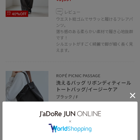
レビュー
40%OFF
ウエスト総ゴムでサラッと履けるフレアパ
ンツ。
落ち感のある柔らかい素材で履き心地抜群
です！
シルエットがすごく綺麗で脚が細く長く見
えます。
ROPÉ PICNIC PASSAGE
洗えるバッグ リボンディティール
トートバッグ/イージーケア
ブラック / F
¥2,302
レビュー
30%OFF
ワンポイントのリボンがシンプルなのに大
人可愛く使えるミドルサイズのトートバッ
グ。