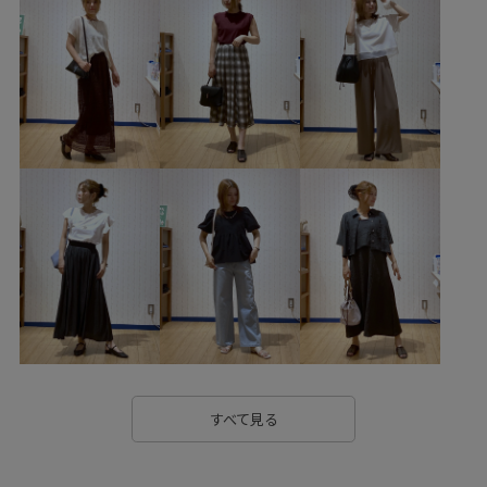
26SSクリアツイル
26SS小柄さんおすすめ
2BUY10%OFF対象商品
RP26SS
RP26SSceremony
RP26SS_goods
RPspecialprice_pick
RP期間限定展開0311
set_up対象商品
web_limited対象商品
お気に入りアイテム_pickup
きれいに見える
きれいめ
こなれ感
エレガント
オケージョン
オフィス
オフィスカジュアル
オンにもオフにも
カジュアル
クーポン対象商品
サステナブル
シャツ
ジャケット
スタイルアップ
スッキリ
ストレスフリー
ストレッチ性
すべて見る
セットアップ
タック
タックデザイン
ツイル生地