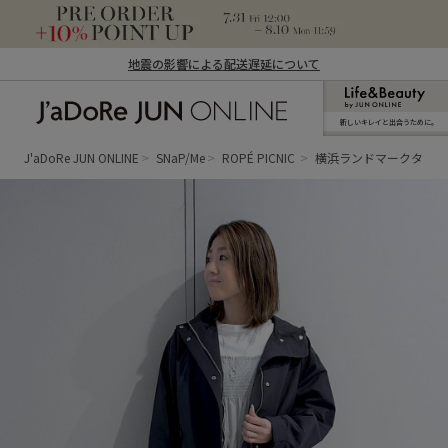
地震の影響による配送遅延について
新しいキレイと出合うために。
J'aDoRe JUN ONLINE（ジャドール ジュ
ン オンライン）
J'aDoRe JUN ONLINE
SNaP/Me
ROPÉ PICNIC
横浜ランドマークタワ