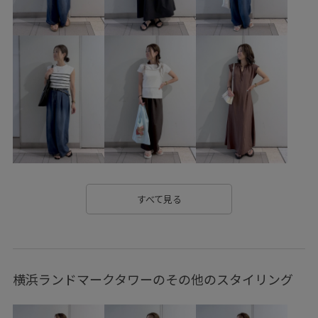
5%OFF対象商品
oshigoto10look_wed
pic0627
ROPÉPICNIC_TIMESALE
RP25AW
RP25AWsale値下げ
RP25SS
RP25SSbag&shoes
RP25ssgoods
RP26SS
RP26SS_lightouter
RP26SS着映えトップス
RPtimesale_pick
RP_ceremony
RP体型カバー
RP期間限定展開0311
Vネック
Wbottoms_pickup
お気に入りアイテム_pickup
きちんと感
きれいめ
すべて見る
さらりとした
しっかりカバー
ふんわり
やや長め
ゆったり
アクセサリー
ウエストがゴム
横浜ランドマークタワーのその他のスタイリング
ウエストシェイプ
カジュアル
カジュアルすぎない
カットソー
カットソー素材
カラーパンツ