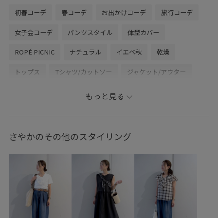
初春コーデ
春コーデ
お出かけコーデ
旅行コーデ
女子会コーデ
パンツスタイル
体型カバー
ROPÉ PICNIC
ナチュラル
イエベ秋
乾燥
トップス
Tシャツ/カットソー
ジャケット/アウター
マウンテンパーカー
パンツ
デニムパンツ
バッグ
もっと見る
ショルダーバッグ
シューズ
バレエシューズ
GDL16140
GDM16280
GDS16230
GIA15120
さやかのその他のスタイリング
GIX65170
0318PRESS対象商品
1枚でも着れる
25AW20
25AWRPbagshoes
25AWRPwintergoods_all
25awRP_decpickup
25PICxmasgift
25sssale通勤服
25ssworklook1
25ssworklook5
26SSlightouter_7