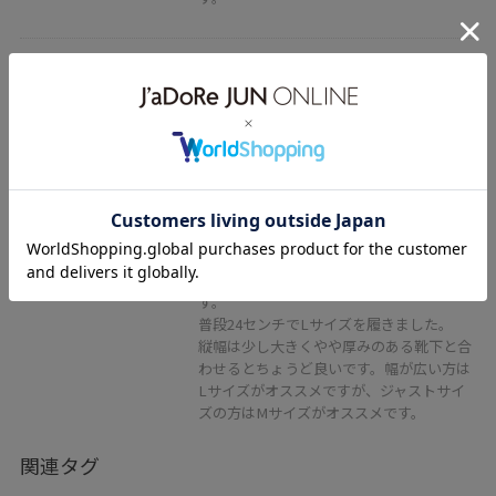
アウトレット
2BUY10%OFF
ROPÉ PICNIC PASSAGE
【AIRina/エアリーナ】軽くてやわ
らかいバレエシューズ
シルバー / L
¥1,998
60%OFF
レビュー
フィット感がありとても軽い履き心地で
す。
普段24センチでLサイズを履きました。
縦幅は少し大きくやや厚みのある靴下と合
わせるとちょうど良いです。幅が広い方は
Lサイズがオススメですが、ジャストサイ
ズの方はMサイズがオススメです。
関連タグ