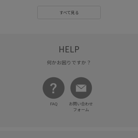
ヘンリーネック
ベルト
ベーシック
ペプラム
すべて見る
マチ広め
マーメイドスカート
ミニバッグ
ミント
リブニット
リンクコーデ
レイヤード
レイヤードスタイル
レイヤード風
ロンT
HELP
ロングスカート
ワイドシルエット
ワンピース
何かお困りですか？
伸縮性
光沢感
合わせやすい
大人カジュアル
女性らしいシルエット
定番
履きやすい
差し色
布帛
快適
快適なはき心地
抜け感
撥水加工
FAQ
お問い合わせ
映えアイテム
柔らかな印象
機能素材
着回しやすい
フォーム
秋冬
窮屈感なし
股上深め
脚長効果
薄手
裏毛
親子コーデ
足長
軽くて柔らかい
透け感