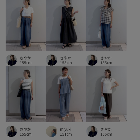
クリスマスシーズン
クーポン対象商品
コットン
シャーリング
シンプル
シール
ジャケット
ジーンズ
スクエアトゥ
スッキリ
セット
セレモニー8選
テーパード
デイリーで活躍
さやか
さやか
さやか
デイリー使い
デニムに合わせる
デニム生地
155cm
155cm
155cm
トレンド感
ドロストデザイン
ナイロン
ニット
ハイウエスト
ハイライズ
ハンドバッグ
バランスが取りやすい
パーカー
パール
ビジュー
ビスチェ
ビスチェ風
フィット感
フェミニン
フォーマル
フォーマルシーン
フリーサイズ
さやか
さやか
miyuki
フレアスカート
フーディー
ブラウス
ブルゾン
155cm
155cm
151cm