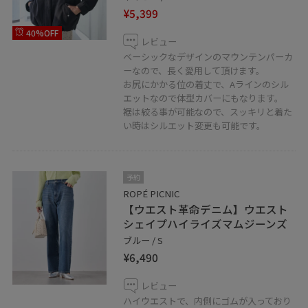
¥5,399
40%OFF
レビュー
ベーシックなデザインのマウンテンパーカ
ーなので、長く愛用して頂けます。
お尻にかかる位の着丈で、Aラインのシル
エットなので体型カバーにもなります。
裾は絞る事が可能なので、スッキリと着た
い時はシルエット変更も可能です。
予約
ROPÉ PICNIC
【ウエスト革命デニム】ウエスト
シェイプハイライズマムジーンズ
ブルー / S
¥6,490
レビュー
ハイウエストで、内側にゴムが入っており