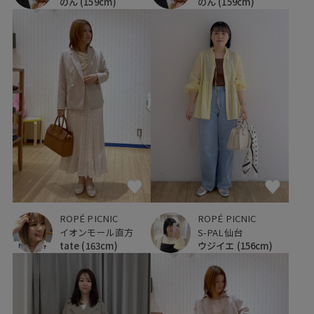
のん
(159cm)
のん
(159cm)
ROPÉ PICNIC
ROPÉ PICNIC
イオンモール直方
S-PAL仙台
tate
(163cm)
ウジイエ
(156cm)