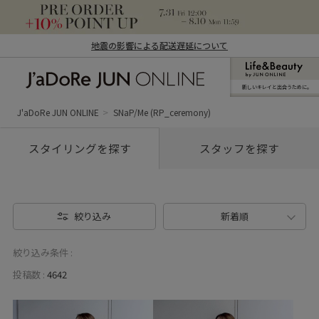
地震の影響による配送遅延について
新しいキレイと出合うために。
J'aDoRe JUN ONLINE（ジャドール ジュ
ン オンライン）
J'aDoRe JUN ONLINE
SNaP/Me (RP_ceremony)
スタイリングを探す
スタッフを探す
絞り込み
新着順
絞り込み条件 :
投稿数 :
4642