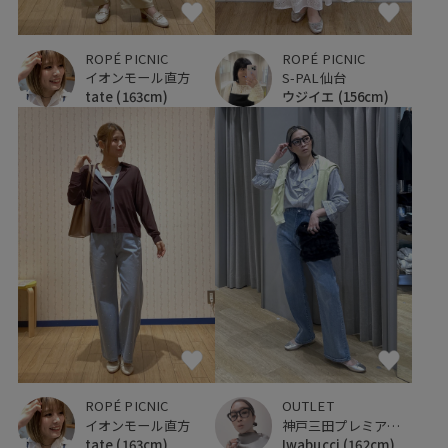
ROPÉ PICNIC
ROPÉ PICNIC
イオンモール直方
S-PAL仙台
tate
(163cm)
ウジイエ
(156cm)
ROPÉ PICNIC
OUTLET
イオンモール直方
神戸三田プレミアム・アウトレット
tate
(163cm)
Iwabucci
(162cm)