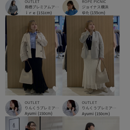
OUTLET
ROPÉ PICNIC
鳥栖プレミアムアウトレット
ジョイナス横浜
ｉｒｅ
(151cm)
ゆた
(155cm)
OUTLET
OUTLET
りんくうプレミアム・アウトレット
りんくうプレミアム・アウトレット
Ayumi
(150cm)
Ayumi
(150cm)