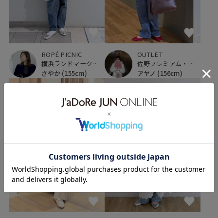
OUTLET
ROPÉ PICNIC
佐野プレミアム・アウトレット
横浜ランドマークタワー
アヤノ
(156cm)
さやか
(155cm)