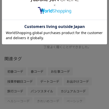
byHARUTA/ビット付フラットロー
ファー
キャメル / 24.0
¥5,940
レビュー
クッション性があり履きやすいです。普段
24cmを履くことが多く、こちらも24cmで
丁度よく履くことができました。
関連タグ
初春コーデ
春コーデ
お仕事コーデ
授業参観日コーデ
デートコーデ
お出かけコーデ
旅行コーデ
パンツスタイル
カジュアルコーデ
ヘルシーコーデ
きれいめコーデ
ベーシック