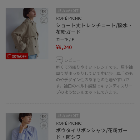
2BUY10%OFF
ROPÉ PICNIC
ショート丈トレンチコート/撥水・
花粉ガード
カーキ / F
¥9,240
30%OFF
レビュー
軽くて羽織りやすいトレンチです。肩や袖
周りがゆったりしていて中に少し厚手のも
のやデザイン性のあるものも着やすいで
す。袖口のベルト調整でキャンディスリー
ブのようなシルエットにできます。
2BUY10%OFF
ROPÉ PICNIC
ボウタイリボンシャツ/花粉ガー
ド・防シワ