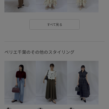
エナメル素材
オフィス
オフィスカジュアル
オンにもオフにも
カジュアル
カッティング
カラーバリエーション豊富
カーディガン
すべて見る
クーポン対象商品
コットン
コーディネートのアクセント
シボ感
シャツ
ショルダーバッグ
ショート丈
ペリエ千葉のその他のスタイリング
シワになりにくい
シンプル
シンプルコーデ
ジャケット
ジレ
ジーンズ
スカート
スッキリ
ストラップ
スラックス
スーツ
セットアップ
タック
タックデザイン
ツイード素材
テーパード
デニム生地
トラッド
トレンド感
ニット
ハイウエスト
ハイライズ
バランスが良い