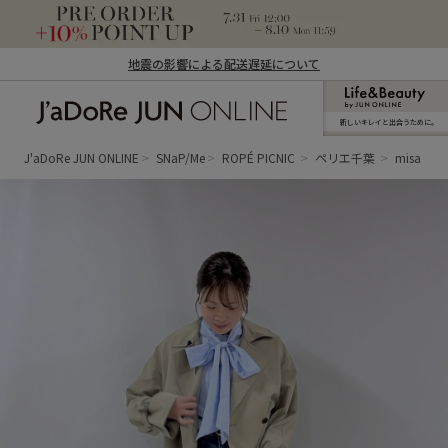
地震の影響による配送遅延について
新しいキレイと出合うために。
J'aDoRe JUN ONLINE（ジャドール ジュ
ン オンライン）
J'aDoRe JUN ONLINE
SNaP/Me
ROPÉ PICNIC
ペリエ千葉
misa