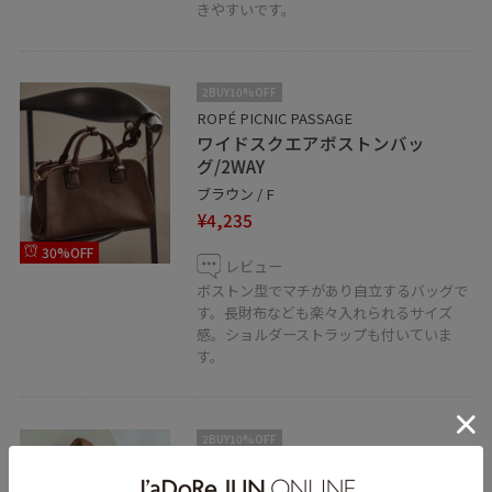
きやすいです。
2BUY10%OFF
ROPÉ PICNIC PASSAGE
ワイドスクエアボストンバッ
グ/2WAY
ブラウン / F
¥4,235
30%OFF
レビュー
ボストン型でマチがあり自立するバッグで
す。長財布なども楽々入れられるサイズ
感。ショルダーストラップも付いていま
す。
2BUY10%OFF
ROPÉ PICNIC PASSAGE
ROPE' PICNIC PASSAGE