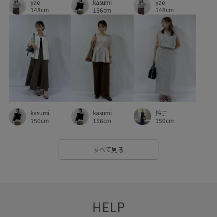
yae
yae
パンツにもスカートにも
ビスチェ
ピンタック
kasumi
148cm
148cm
156cm
フィット感
フリーサイズ
ブラウス
プリーツスカート
ヘンリーネック
ベルト
ボウタイ
ポーチ
マニッシュ
ミディ丈
リブニット
レイヤードスタイル
レイヤード風
上品
伸縮性
光沢感
取り外し可能
合わせやすい
大人カジュアル
kasumi
怜子
kasumi
安定感
定番
幅広
快適
快適なはき心地
156cm
159cm
156cm
抗菌防臭
撥水加工
春先
機能素材
気軽に使える
すべて見る
活躍する一着
着映え
秋冬
股上深め
脚長効果
華やか
薄手
軽い着心地
透け感
長財布
防臭加工
高級感
HELP