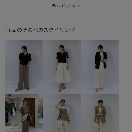
ROPÉ PICNIC
ナチュラル
イエベ春
混合
もっと見る
トップス
シャツ/ブラウス
ジャケット/アウター
トレンチコート
パンツ
デニムパンツ
バッグ
misaのその他のスタイリング
ボストンバッグ
シューズ
ローファー
GDH16000
GDL16020
GDS16230
GIA16210
GIX16050
26SSceremony
26SSRP_HARUTA
2BUY10%OFF対象商品
2WAYで使える
RP26SS
RP26SSceremony
RP26SS_goods
RP26SS_lightouter
RP体型カバー
Vネック
Wbag&shoes_pickup
Wbottoms_pickup
お出かけ用
きちんと感
きれいめ
やや長め
ウエストがゴム
ウエストシェイプ