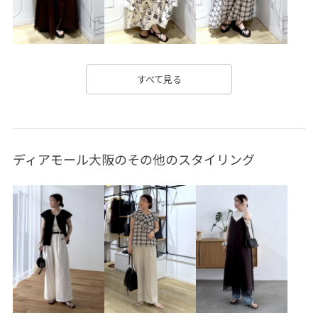
set_up対象商品
きれいに見える
きれいめ
エレガント
オケージョン
オフィス
オフィスカジュアル
オンにもオフにも
カジュアル
すべて見る
キラキラ
コーディネートのアクセント
ゴージャス
サステナブル
シアー
シボ感
シャツ
ディアモール大阪のその他のスタイリング
シルエットがきれい
ジャケット
ジャストサイズ
ジレ
スウェット
ストレスフリー
ストレッチ性
セットアップ
チノパン
ツイル生地
ツイードジャケット
ツイード素材
デニムに合わせる
トレンドカラー
トレンド感
ナチュラル
バランスが良い
パンプス
ビジネス
ビジュー