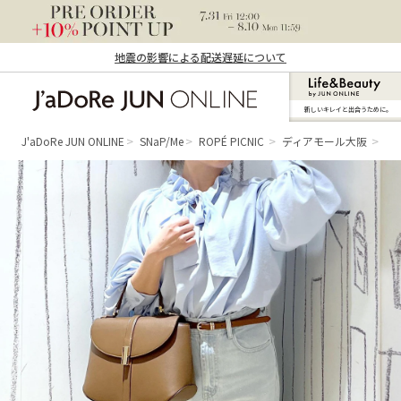
地震の影響による配送遅延について
新しいキレイと出合うために。
J'aDoRe JUN ONLINE（ジャドール ジュ
ン オンライン）
J'aDoRe JUN ONLINE
SNaP/Me
ROPÉ PICNIC
ディアモール大阪
ao