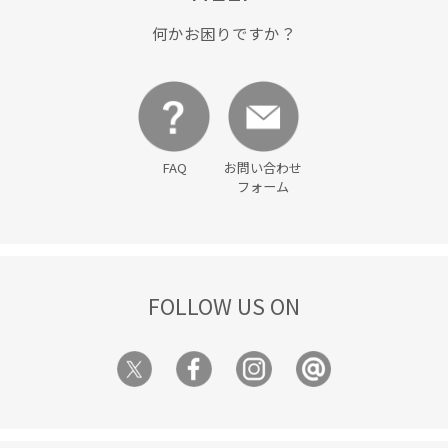
柔らかな印象
柔らかな雰囲気
着回しやすい
着映え
何かお困りですか？
秋冬
華やか
薄手
透け感
通気性
金ボタン
長財布
防臭加工
限定カラー
FAQ
お問い合わせ
フォーム
FOLLOW US ON