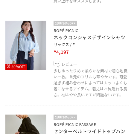
買い上げをオススメします。
2BUY10%OFF
ROPÉ PICNIC
ネックコンシャスデザインシャツ
サックス / F
¥4,197
レビュー
30%OFF
少しゆったりめで柔らかな素材で着心地良
い一枚。首元のフリルも華やかです。可愛
過ぎず組み合わせによってはカッコよくも
着こなせるアイテム。着丈はお尻隠れる長
さ。袖はやや長いですが問題ないです。
2BUY10%OFF
ROPÉ PICNIC PASSAGE
センターベルトワイドトップハン