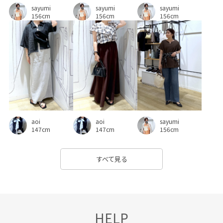
sayumi
sayumi
sayumi
フェミニン
フォーマル
フォーマルシーン
フリル
156cm
156cm
156cm
フリーサイズ
ブラウス
ベルト
ベーシック
ボウタイ
ポリウレタン
ポリエステル
ロングスカート
ローファー
ワイドシルエット
ワイドパンツ
ワンピース
ヴィンテージ
ヴィンテージ加工
上品
伸縮性
優しい印象
aoi
aoi
sayumi
光沢感
入園式
卒園式入学式
卒業式入学式
147cm
147cm
156cm
取り外し可能
合わせやすい
大人っぽい
すべて見る
大人カジュアル
定番
定番色
幅広
快適
快適な着心地
抗菌防臭
抜け感
日傘
明るいカラー
期間限定pickup
期間限定価格0309
HELP