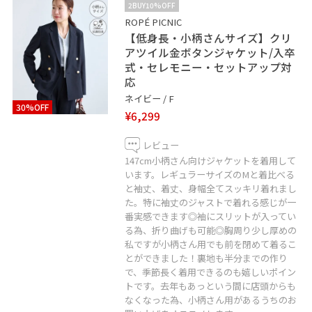
2BUY10%OFF
ROPÉ PICNIC
【低身長・小柄さんサイズ】クリ
アツイル金ボタンジャケット/入卒
式・セレモニー・セットアップ対
応
ネイビー / F
30%OFF
¥6,299
レビュー
147cm小柄さん向けジャケットを着用して
います。レギュラーサイズのMと着比べる
と袖丈、着丈、身幅全てスッキリ着れまし
た。特に袖丈のジャストで着れる感じが一
番実感できます◎袖にスリットが入ってい
る為、折り曲げも可能◎胸周り少し厚めの
私ですが小柄さん用でも前を閉めて着るこ
とができました！裏地も半分までの作り
で、季節長く着用できるのも嬉しいポイン
トです。去年もあっという間に店頭からも
なくなった為、小柄さん用があるうちのお