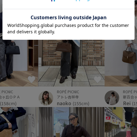
ROPÉ P
 PICNIC
ROPÉ PICNIC
新百合
合ヶ丘ＯＰＡ
アトレ吉祥寺
Rei
naoko
(1
(158cm)
(155cm)