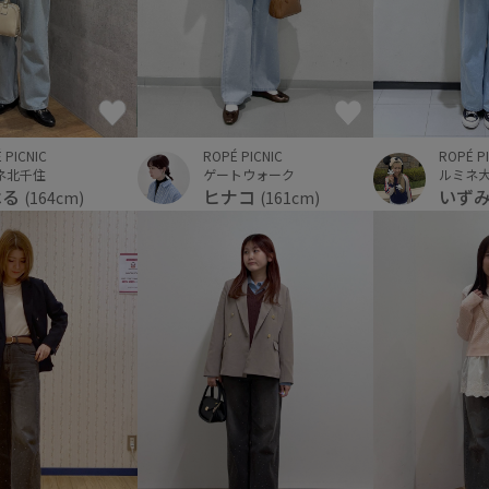
ROPÉ PICNIC
 PICNIC
ROPÉ P
ゲートウォーク
ネ北千住
ルミネ
ヒナコ
はる
いず
(161cm)
(164cm)