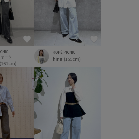
ICNIC
ROPÉ PICNIC
ウォーク
hina
(155cm)
(161cm)