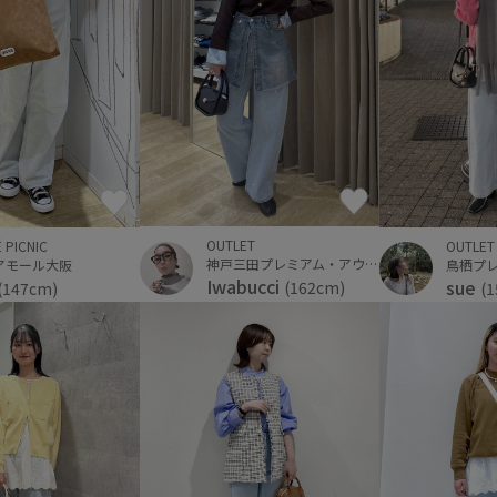
OUTLET
 PICNIC
OUTLET
神戸三田プレミアム・アウトレット
アモール大阪
鳥栖プ
Iwabucci
sue
(162cm)
(147cm)
(