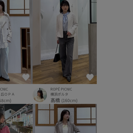
ICNIC
ROPÉ PICNIC
ヶ丘ＯＰＡ
横浜ポルタ
髙橋
58cm)
(160cm)