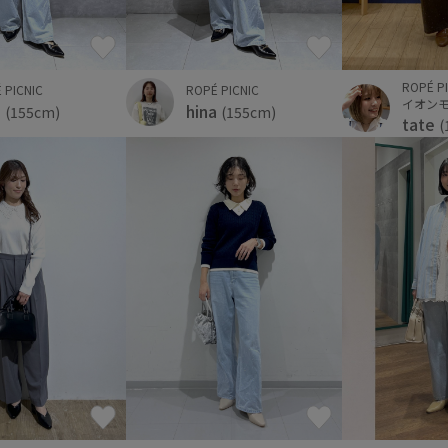
ROPÉ P
 PICNIC
ROPÉ PICNIC
イオン
a
hina
(155cm)
(155cm)
tate
(