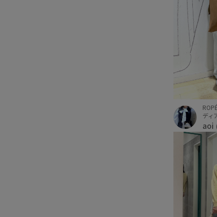
ROPÉ
ディ
aoi