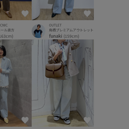
OUTLET
ICNIC
鳥栖プレミアムアウトレット
モール直方
funaki
(159cm)
163cm)