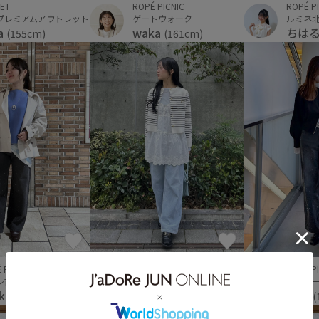
ET
ROPÉ PICNIC
ROPÉ P
プレミアムアウトレット
ゲートウォーク
ルミネ
a
waka
ちは
(155cm)
(161cm)
 PICNIC
ROPÉ PICNIC
ROPÉ P
レ吉祥寺
アミュプラザ長崎
京阪モ
oko
airin
haru
(155cm)
(162cm)
(