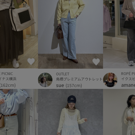
 PICNIC
ROPÉ P
OUTLET
イナス横浜
イクス
鳥栖プレミアムアウトレット
aman
sue
(162cm)
(157cm)