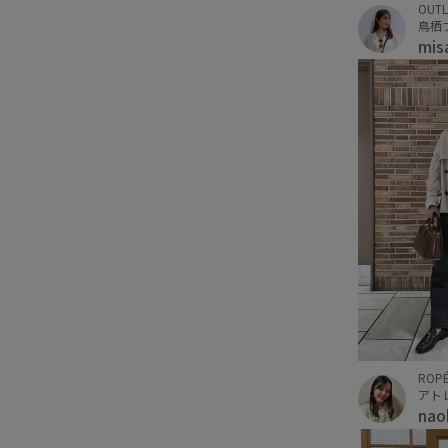
OUTL
鳥栖
mis
ROPÉ
アト
na