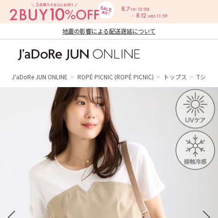
地震の影響による配送遅延について
J'aDoRe JUN ONLINE（ジャドール ジュ
ン オンライン）
J'aDoRe JUN ONLINE
ROPÉ PICNIC
(ROPÉ PICNIC)
トップス
Tシャ