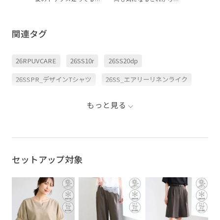
必見👀✨ 全部5,000円以
トップスで
季節 🌿 接触冷感やUVケ
下で買える🛍️ お店でリア
めたので
ア、汗染み防止など 忙し
ルに売れてる、 オンオフ
参考にし
い毎日にうれしい機能を
使えるトップスを人気順
🤍 後で見返せるようにシ
備えたトップスがあれ
関連タグ
で紹介！ お仕事にも休日
ェア&保
ば、 毎日のおしゃれがも
にも着回しやすいアイテ
✨ . . 
っと快適に。 着るだけ
ムばかりなので、 夏のお
ルコーデ 
で、気分も時間にも ゆと
買い物の参考になれば嬉
ルコーディ
りが生まれる “ 高機能タ
26RPUVCARE
26SS10r
26SS20dp
しいです☺︎ 気になるアイ
ツコーデ 
イパ服 ”を、 インフルエ
テムがあったら、 売り切
ート #着
ンサーとしても活躍する
れ前にぜひチェックして
入江史織さん ( sh10110 )
26SSPR_デザインTシャツ
26SS_エアリーリネンライク
みてね✅
の 旬な着こなしとともに
÷÷÷÷÷÷÷÷÷÷÷÷÷÷÷÷÷÷÷÷
ご紹介します ✍🏻
÷÷÷÷÷÷÷÷ アイテムの詳
jadorejunonline __ #ロ
26SSエアリーリネンライク
2BUY10%OFF対象商品
細は、___sayumii.pic プ
ペピクニック
もっと見る
ロフィールのURLから見
#ropepicnic #オフィスカ
over40_saletops
ROPÉPICNIC_TIMESALE
れます♪ ストーリーでは
ジュアル
新作や🉐情報も発信して
るので フォローしていた
RP26SS_besthit
RP26SS着映えトップス
UVカット
だけると嬉しいです☺︎♡
÷÷÷÷÷÷÷÷÷÷÷÷÷÷÷÷÷÷÷÷
÷÷÷÷÷÷÷÷ はじめまして
UVケア
きれいめ
すぐ乾く
セットアップ対象
☺︎ ROPÉ PICNICで働く
30代スタッフです！ 服を
選ぶ時には、 『着た時に
ちゃんとプラスかわいい保証
オフィス
気分が上がる』『着回し
力』を重視してます♪ カ
オフィスカジュアル
ゴム仕様
サステナブル
ジュアルでもどこか女性
らしい きれいめカジュア
ルなスタイリングが好き
スタイルアップ
スッキリ
スッキリ見え
です👗
———————————