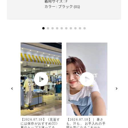
着用サイズ : F
カラー : ブラック (01)
【2026.
カジュア
シャツ4選✨ 暑い夏
切る夏のT
【2026.07.10】《見返す
イン性は
【2026.07.10】｜ 暑さ
には保存がおすすめ✍🏻》
も大事🥹 サラッと着やす
も、汗も、 お手入れの手
夏のトップス迷ってる人
い生地と
間も気になるこれからの