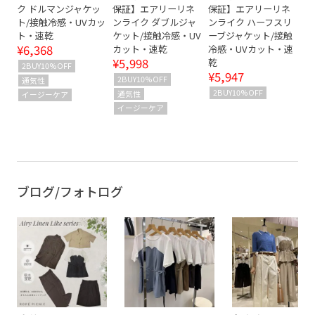
ク ドルマンジャケッ
保証】エアリーリネ
保証】エアリーリネ
ト/接触冷感・UVカッ
ンライク ダブルジャ
ンライク ハーフスリ
ト・速乾
ケット/接触冷感・UV
ーブジャケット/接触
¥6,368
カット・速乾
冷感・UVカット・速
¥5,998
乾
2BUY10%OFF
¥5,947
2BUY10%OFF
通気性
2BUY10%OFF
通気性
イージーケア
イージーケア
ブログ/フォトログ