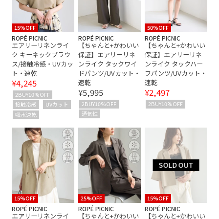
———————
セットアップ対象商品
リネン
冷感素材
#ropepicnic #きれいめカ
ジュアル #きれいめコー
夏の機能素材アイテム
機能素材
涼しげ
デ #大人カジュアル #30
15%OFF
50%OFF
代コーデ
ROPÉ PICNIC
ROPÉ PICNIC
ROPÉ PICNIC
エアリーリネンライ
【ちゃんと+かわいい
【ちゃんと+かわいい
ク キーネックブラウ
保証】エアリーリネ
保証】エアリーリネ
ス/接触冷感・UVカッ
ンライク タックワイ
ンライク タックハー
ト・速乾
ドパンツ/UVカット・
フパンツ/UVカット・
¥4,245
速乾
速乾
¥5,995
¥2,497
2BUY10%OFF
2BUY10%OFF
2BUY10%OFF
接触冷感
UVカット
通気性
吸水速乾
15%OFF
25%OFF
15%OFF
ROPÉ PICNIC
ROPÉ PICNIC
ROPÉ PICNIC
エアリーリネンライ
【ちゃんと+かわいい
【ちゃんと+かわいい