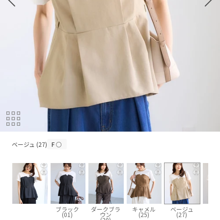
ベージュ (27)
ベージュ (27)
F
○
ブラック
ダークブラ
キャメル
ベージュ
ネイ
(01)
ウン
(25)
(27)
(4
(20)